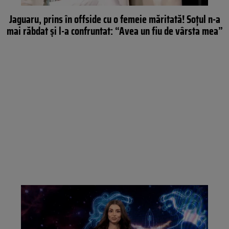
Jaguaru, prins în offside cu o femeie măritată! Soţul n-a
mai răbdat şi l-a confruntat: “Avea un fiu de vârsta mea”