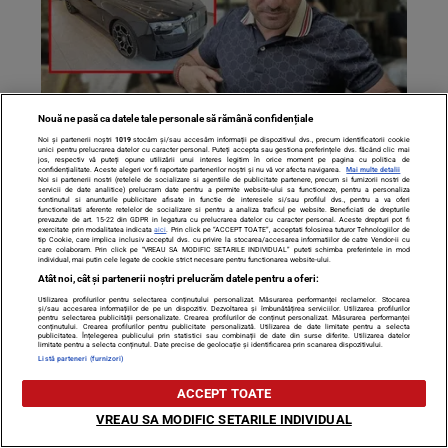
Nouă ne pasă ca datele tale personale să rămână confidențiale
AU, AU, AU, ce idee i-a venit lui Pescobar! Cum vrea
Noi și partenerii noștri
1019
stocăm și/sau accesăm informații pe dispozitivul dvs., precum identificatorii cookie
unici pentru prelucrarea datelor cu caracter personal. Puteți accepta sau gestiona preferințele dvs. făcând clic mai
milionarul să-şi schimbe Rolls-ul, mai nou: „Nu mai
jos, respectiv vă puteți opune utilizării unui interes legitim în orice moment pe pagina cu politica de
confidențialitate. Aceste alegeri vor fi raportate partenerilor noștri și nu vă vor afecta navigarea.
Mai multe detalii
există în România”
Noi si partenerii nostri (retelele de socializare si agentiile de publicitate partenere, precum si furnizorii nostri de
servicii de date analitice) prelucram date pentru a permite website-ului sa functioneze, pentru a personaliza
continutul si anunturile publicitare afisate in functie de interesele si/sau profilul dvs., pentru a va oferi
functionalitati aferente retelelor de socializare si pentru a analiza traficul pe website. Beneficiati de drepturile
prevazute de art. 15-22 din GDPR in legatura cu prelucrarea datelor cu caracter personal. Aceste drepturi pot fi
exercitate prin modalitatea indicata
aici
. Prin click pe “ACCEPT TOATE”, acceptati folosirea tuturor Tehnologiilor de
tip Cookie, care implica inclusiv acceptul dvs. cu privire la stocarea/accesarea informatiilor de catre Vendor-ii cu
care colaboram. Prin click pe “VREAU SA MODIFIC SETARILE INDIVIDUAL” puteti schimba preferintele in mod
individual, mai putin cele legate de cookie strict necesare pentru functionarea website-ului.
Atât noi, cât și partenerii noștri prelucrăm datele pentru a oferi:
Utilizarea profilurilor pentru selectarea conținutului personalizat. Măsurarea performanței reclamelor. Stocarea
și/sau accesarea informațiilor de pe un dispozitiv. Dezvoltarea și îmbunătățirea serviciilor. Utilizarea profilurilor
pentru selectarea publicității personalizate. Crearea profilurilor de conținut personalizat. Măsurarea performanței
conținutului. Crearea profilurilor pentru publicitate personalizată. Utilizarea de date limitate pentru a selecta
publicitatea. Înțelegerea publicului prin statistici sau combinații de date din surse diferite. Utilizarea datelor
limitate pentru a selecta conținutul. Date precise de geolocație și identificarea prin scanarea dispozitivului.
Listă parteneri (furnizori)
ACCEPT TOATE
VREAU SA MODIFIC SETARILE INDIVIDUAL