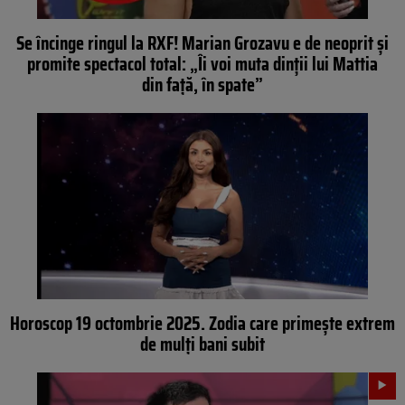
Se încinge ringul la RXF! Marian Grozavu e de neoprit și
promite spectacol total: „Îi voi muta dinții lui Mattia
din față, în spate”
Horoscop 19 octombrie 2025. Zodia care primește extrem
de mulți bani subit