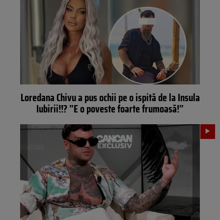
Loredana Chivu a pus ochii pe o ispită de la Insula
Iubirii!!? ”E o poveste foarte frumoasă!”