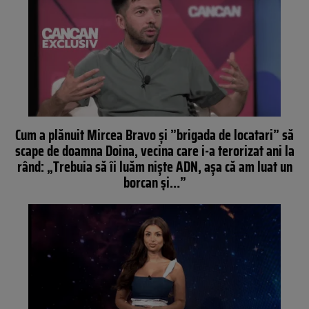
Cum a plănuit Mircea Bravo și ”brigada de locatari” să
scape de doamna Doina, vecina care i-a terorizat ani la
rând: „Trebuia să îi luăm nişte ADN, aşa că am luat un
borcan şi…”