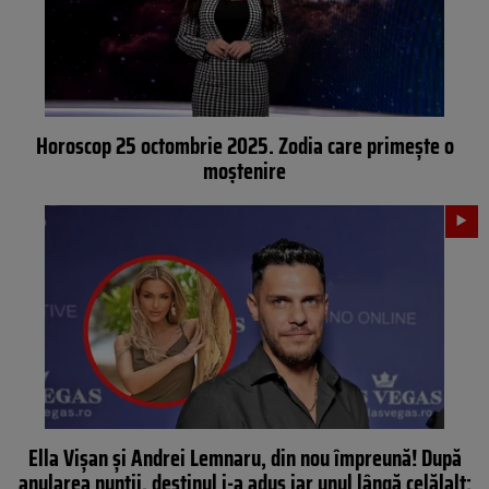
Horoscop 25 octombrie 2025. Zodia care primește o
moștenire
Ella Vișan și Andrei Lemnaru, din nou împreună! După
anularea nunții, destinul i-a adus iar unul lângă celălalt: