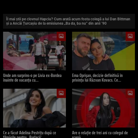
Îl mai știi pe clovnul Hapciu? Cum arată acum fosta colegă a lui Dan Bittman
și a Ancăi Țurcașiu de la emisiunea „Ba da, ba nu” din anii ’90
Unde am surprins-o pe Livia ex-Bordea
Ema Oprișan, decizie definitivă în
înainte de vacanța cu…
privința lui Răzvan Kovacs. Ce…
Ce a făcut Adelina Pestrițu după ce
Are o relație de trei ani cu colegul de
filmările pentru „Burlacii:…
scenă,…