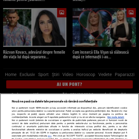
Răzvan Kovacs, adevărul despre femeile
Cum încearcă Ella Vișan să slăbească
din viața lui după separarea…
după ce internauții i-au…
Home
Exclusiv
Sport
Știri
Video
Horoscop
Vedete
Paparazzi
AI UN PONT?
Scrie-ne pe Whatsapp
, sună la 0741226226 sau trimite mail la
pont@cancan.ro
Nouă ne pasă ca datele tale personale să rămână confidențiale
Noi și partenerii noștri
1019
stocăm și/sau accesăm informații pe dispozitivul dvs., precum identificatorii cookie
unici pentru prelucrarea datelor cu caracter personal. Puteți accepta sau gestiona preferințele dvs. făcând clic mai
Știri interne
Știri externe
Politică
jos, respectiv vă puteți opune utilizării unui interes legitim în orice moment pe pagina cu politica de
confidențialitate. Aceste alegeri vor fi raportate partenerilor noștri și nu vă vor afecta navigarea.
Mai multe detalii
Noi si partenerii nostri (retelele de socializare si agentiile de publicitate partenere, precum si furnizorii nostri de
servicii de date analitice) prelucram date pentru a permite website-ului sa functioneze, pentru a personaliza
Ultimele stiri
Diete
Insula Iubirii
Dictionar de vise
LIFE STYLE
continutul si anunturile publicitare afisate in functie de interesele si/sau profilul dvs., pentru a va oferi
functionalitati aferente retelelor de socializare si pentru a analiza traficul pe website. Beneficiati de drepturile
Horoscop
prevazute de art. 15-22 din GDPR in legatura cu prelucrarea datelor cu caracter personal. Aceste drepturi pot fi
exercitate prin modalitatea indicata
aici
. Prin click pe “ACCEPT TOATE”, acceptati folosirea tuturor Tehnologiilor de
tip Cookie, care implica inclusiv acceptul dvs. cu privire la stocarea/accesarea informatiilor de catre Vendor-ii cu