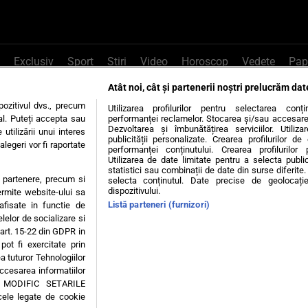
Exclusiv
Sport
Știri
Video
Horoscop
Vedete
Pap
Atât noi, cât și partenerii noștri prelucrăm dat
e Whatsapp
, sună la 0741226226 sau trim
ozitivul dvs., precum
Utilizarea profilurilor pentru selectarea conț
al. Puteți accepta sau
performanței reclamelor. Stocarea și/sau accesarea 
Dezvoltarea și îmbunătățirea serviciilor. Utiliza
utilizării unui interes
publicității personalizate. Crearea profilurilor d
legeri vor fi raportate
Știri interne
Știri externe
Politică
performanței conținutului. Crearea profilurilor 
Utilizarea de date limitate pentru a selecta public
statistici sau combinații de date din surse diferite. 
te partenere, precum si
selecta conținutul. Date precise de geolocație
tiri
Diete
Insula Iubirii
Dictionar de vise
LIFE STYLE
dispozitivului.
ermite website-ului sa
Listă parteneri (furnizori)
 afisate in functie de
 condiții
Politica de confidențialitate
Politica privind Cookie
elelor de socializare si
 art. 15-22 din GDPR in
pot fi exercitate prin
Modifică Setările
a tuturor Tehnologiilor
accesarea informatiilor
A MODIFIC SETARILE
© 2026 - Toate drepturile rezervate
cele legate de cookie
ING SRL, Adresa: București, Sos Fabrica de Glucoză, nr. 21, parter, sector 2, J20160006