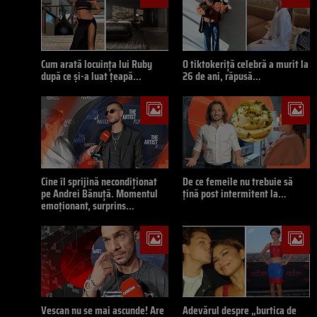
Cum arată locuința lui Ruby
O tiktokeriță celebră a murit la
după ce și-a luat țeapă…
26 de ani, răpusă…
Cine îl sprijină necondiționat
De ce femeile nu trebuie să
pe Andrei Bănuță. Momentul
țină post intermitent la…
emoționant, surprins…
Vescan nu se mai ascunde! Are
Adevărul despre „burtica de