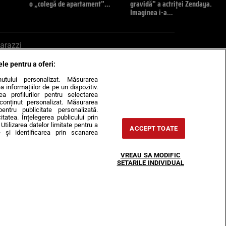
o „colegă de apartament”…
gravidă” a actriței Zendaya.
Imaginea i-a…
arazzi
ele pentru a oferi:
ite mail la pont@cancan.ro
inutului personalizat. Măsurarea
informațiilor de pe un dispozitiv.
rea profilurilor pentru selectarea
e conținut personalizat. Măsurarea
pentru publicitate personalizată.
itatea. Înțelegerea publicului prin
Utilizarea datelor limitate pentru a
ACCEPT TOATE
 și identificarea prin scanarea
Horoscop
VREAU SA MODIFIC
-urile
Despre noi
Contact
SETARILE INDIVIDUAL
31407, CIF: RO35451445