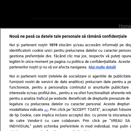
Home
Nouă ne pasă ca datele tale personale să rămână confidențiale
AI UN PONT?
Scrie-ne p
Noi și partenerii noștri
1019
stocăm și/sau accesăm informații pe disp
identificatorii cookie unici pentru prelucrarea datelor cu caracter person
gestiona preferințele dvs. făcând clic mai jos, respectiv vă puteți opune 
legitim în orice moment pe pagina cu politica de confidențialitate. Aceste a
partenerilor noștri și nu vă vor afecta navigarea.
Mai multe detalii
Noi si partenerii nostri (retelele de socializare si agentiile de publicita
Ultimele s
furnizorii nostri de servicii de date analitice) prelucram date pentru a p
functioneze, pentru a personaliza continutul si anunturile publicitare
Echipa editorială
Termeni si
interesele si/sau profilul dvs., pentru a va oferi functionalitati aferente ret
pentru a analiza traficul pe website. Beneficiati de drepturile prevazute de
legatura cu prelucrarea datelor cu caracter personal. Aceste drepturi 
modalitatea indicata
. Prin click pe “ACCEPT TOATE”, acceptati folosire
aici
de tip Cookie, care implica inclusiv acceptul dvs. cu privire la stocarea/
de catre Vendor-ii cu care colaboram. Prin click pe “VREAU S
INDIVIDUAL” puteti schimba preferintele in mod individual, mai putin 
ARC MEDIA PUBLISH