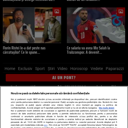
Florin Ristei le-a dat peste nas
Ce salariu va avea Mo Salah la
cârcotașilor! Ce le spune…
Trabzonspor. A devenit…
Home
Exclusiv
Sport
Știri
Video
Horoscop
Vedete
Paparazzi
AI UN PONT?
Scrie-ne pe Whatsapp
, sună la 0741226226 sau trimite mail la
pont@cancan.ro
Nouă ne pasă ca datele tale personale să rămână confidențiale
Noi și partenerii noștri
1017
stocăm și/sau accesăm informații pe dispozitivul dvs., precum identificatorii cookie
unici pentru prelucrarea datelor cu caracter personal. Puteți accepta sau gestiona preferințele dvs. făcând clic mai
Știri interne
Știri externe
Politică
jos, respectiv vă puteți opune utilizării unui interes legitim în orice moment pe pagina cu politica de
confidențialitate. Aceste alegeri vor fi raportate partenerilor noștri și nu vă vor afecta navigarea.
Mai multe detalii
Noi si partenerii nostri (retelele de socializare si agentiile de publicitate partenere, precum si furnizorii nostri de
servicii de date analitice) prelucram date pentru a permite website-ului sa functioneze, pentru a personaliza
Ultimele stiri
Diete
Insula Iubirii
Dictionar de vise
LIFE STYLE
continutul si anunturile publicitare afisate in functie de interesele si/sau profilul dvs., pentru a va oferi
functionalitati aferente retelelor de socializare si pentru a analiza traficul pe website. Beneficiati de drepturile
Horoscop
prevazute de art. 15-22 din GDPR in legatura cu prelucrarea datelor cu caracter personal. Aceste drepturi pot fi
exercitate prin modalitatea indicata
aici
. Prin click pe “ACCEPT TOATE”, acceptati folosirea tuturor Tehnologiilor de
tip Cookie, care implica inclusiv acceptul dvs. cu privire la stocarea/accesarea informatiilor de catre Vendor-ii cu