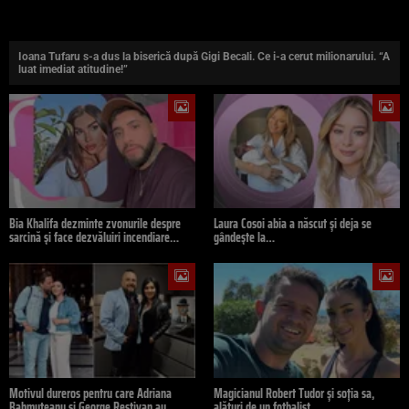
Ioana Tufaru s-a dus la biserică după Gigi Becali. Ce i-a cerut milionarului. “A
luat imediat atitudine!”
Bia Khalifa dezminte zvonurile despre
Laura Cosoi abia a născut și deja se
sarcină și face dezvăluiri incendiare…
gândește la…
Motivul dureros pentru care Adriana
Magicianul Robert Tudor și soția sa,
Bahmuțeanu și George Restivan au…
alături de un fotbalist…