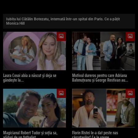
Iubita lui Cătălin Botezatu, internată într-un spital din Paris. Ce a pățit
Monica Hill
Laura Cosoi abia a născut și deja se
Motivul dureros pentru care Adriana
gândește la…
Bahmuțeanu și George Restivan au…
Magicianul Robert Tudor și soția sa,
Florin Ristei le-a dat peste nas
alături de un fotbalist…
cârcotașilor! Ce le spune…