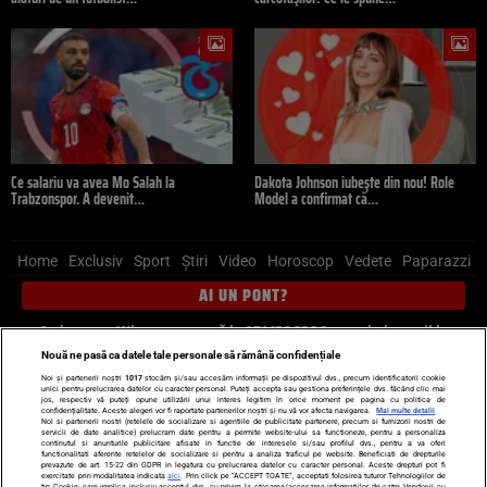
Ce salariu va avea Mo Salah la
Dakota Johnson iubește din nou! Role
Trabzonspor. A devenit…
Model a confirmat că…
Home
Exclusiv
Sport
Știri
Video
Horoscop
Vedete
Paparazzi
AI UN PONT?
Scrie-ne pe Whatsapp
, sună la 0741226226 sau trimite mail la
pont@cancan.ro
Nouă ne pasă ca datele tale personale să rămână confidențiale
Noi și partenerii noștri
1017
stocăm și/sau accesăm informații pe dispozitivul dvs., precum identificatorii cookie
unici pentru prelucrarea datelor cu caracter personal. Puteți accepta sau gestiona preferințele dvs. făcând clic mai
Știri interne
Știri externe
Politică
jos, respectiv vă puteți opune utilizării unui interes legitim în orice moment pe pagina cu politica de
confidențialitate. Aceste alegeri vor fi raportate partenerilor noștri și nu vă vor afecta navigarea.
Mai multe detalii
Noi si partenerii nostri (retelele de socializare si agentiile de publicitate partenere, precum si furnizorii nostri de
servicii de date analitice) prelucram date pentru a permite website-ului sa functioneze, pentru a personaliza
Ultimele stiri
Diete
Insula Iubirii
Dictionar de vise
LIFE STYLE
continutul si anunturile publicitare afisate in functie de interesele si/sau profilul dvs., pentru a va oferi
functionalitati aferente retelelor de socializare si pentru a analiza traficul pe website. Beneficiati de drepturile
Horoscop
prevazute de art. 15-22 din GDPR in legatura cu prelucrarea datelor cu caracter personal. Aceste drepturi pot fi
exercitate prin modalitatea indicata
aici
. Prin click pe “ACCEPT TOATE”, acceptati folosirea tuturor Tehnologiilor de
tip Cookie, care implica inclusiv acceptul dvs. cu privire la stocarea/accesarea informatiilor de catre Vendor-ii cu