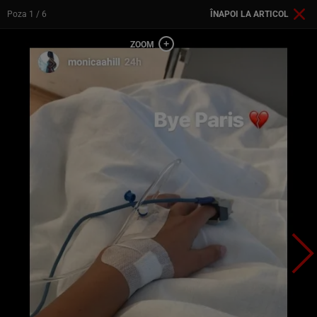
Poza
1
/ 6
ÎNAPOI LA ARTICOL