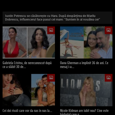
Iustin Petrescu se căsătorește cu Hara. După despărțirea de Marilu
Dobrescu, influencerul face pasul cel mare: “Suntem în al nouălea cer”
Gabriela Cristea, de nerecunoscut după
Oana Gherman a împlinit 36 de ani. Ce
ce a slăbit 30 de…
mesaj i-a…
Cei doi rivali care vor da nas în nas la…
Nicole Kidman are iubit nou? Cine este
bărbatul care o…