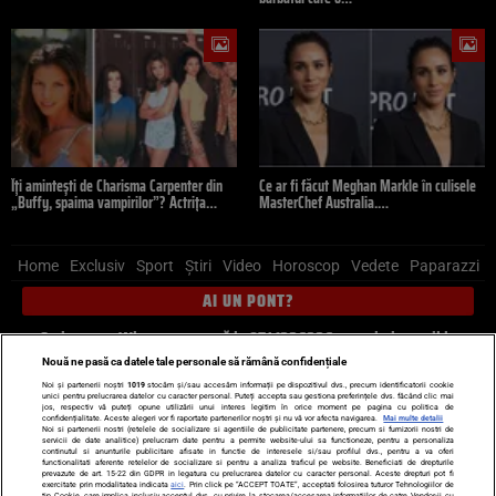
Îți amintești de Charisma Carpenter din
Ce ar fi făcut Meghan Markle în culisele
„Buffy, spaima vampirilor”? Actrița…
MasterChef Australia.…
Home
Exclusiv
Sport
Știri
Video
Horoscop
Vedete
Paparazzi
AI UN PONT?
Scrie-ne pe Whatsapp
, sună la 0741226226 sau trimite mail la
pont@cancan.ro
Nouă ne pasă ca datele tale personale să rămână confidențiale
Noi și partenerii noștri
1019
stocăm și/sau accesăm informații pe dispozitivul dvs., precum identificatorii cookie
unici pentru prelucrarea datelor cu caracter personal. Puteți accepta sau gestiona preferințele dvs. făcând clic mai
Știri interne
Știri externe
Politică
jos, respectiv vă puteți opune utilizării unui interes legitim în orice moment pe pagina cu politica de
confidențialitate. Aceste alegeri vor fi raportate partenerilor noștri și nu vă vor afecta navigarea.
Mai multe detalii
Noi si partenerii nostri (retelele de socializare si agentiile de publicitate partenere, precum si furnizorii nostri de
servicii de date analitice) prelucram date pentru a permite website-ului sa functioneze, pentru a personaliza
Ultimele stiri
Diete
Insula Iubirii
Dictionar de vise
LIFE STYLE
continutul si anunturile publicitare afisate in functie de interesele si/sau profilul dvs., pentru a va oferi
functionalitati aferente retelelor de socializare si pentru a analiza traficul pe website. Beneficiati de drepturile
Horoscop
prevazute de art. 15-22 din GDPR in legatura cu prelucrarea datelor cu caracter personal. Aceste drepturi pot fi
exercitate prin modalitatea indicata
aici
. Prin click pe “ACCEPT TOATE”, acceptati folosirea tuturor Tehnologiilor de
tip Cookie, care implica inclusiv acceptul dvs. cu privire la stocarea/accesarea informatiilor de catre Vendor-ii cu