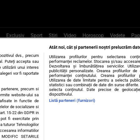
Exclusiv
Sport
Știri
Video
Horoscop
Vedete
Pap
Atât noi, cât și partenerii noștri prelucrăm dat
e Whatsapp
, sună la 0741226226 sau trim
ozitivul dvs., precum
Utilizarea profilurilor pentru selectarea conț
al. Puteți accepta sau
performanței reclamelor. Stocarea și/sau accesarea 
Dezvoltarea și îmbunătățirea serviciilor. Utiliza
utilizării unui interes
publicității personalizate. Crearea profilurilor d
legeri vor fi raportate
Știri interne
Știri externe
Politică
performanței conținutului. Crearea profilurilor 
Utilizarea de date limitate pentru a selecta public
statistici sau combinații de date din surse diferite. 
te partenere, precum si
selecta conținutul. Date precise de geolocație
tiri
Diete
Insula Iubirii
Dictionar de vise
LIFE STYLE
dispozitivului.
ermite website-ului sa
Listă parteneri (furnizori)
 afisate in functie de
 condiții
Politica de confidențialitate
Politica privind Cookie
elelor de socializare si
 art. 15-22 din GDPR in
pot fi exercitate prin
Modifică Setările
a tuturor Tehnologiilor
accesarea informatiilor
A MODIFIC SETARILE
© 2026 - Toate drepturile rezervate