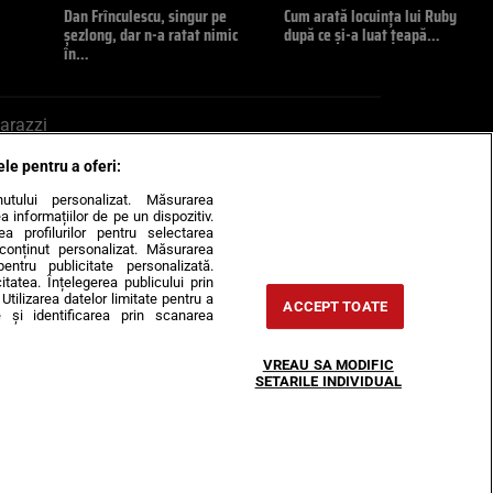
Dan Frînculescu, singur pe
Cum arată locuința lui Ruby
șezlong, dar n-a ratat nimic
după ce și-a luat țeapă…
în…
arazzi
ele pentru a oferi:
ite mail la pont@cancan.ro
inutului personalizat. Măsurarea
informațiilor de pe un dispozitiv.
rea profilurilor pentru selectarea
e conținut personalizat. Măsurarea
pentru publicitate personalizată.
itatea. Înțelegerea publicului prin
Utilizarea datelor limitate pentru a
ACCEPT TOATE
 și identificarea prin scanarea
Horoscop
VREAU SA MODIFIC
-urile
Despre noi
Contact
SETARILE INDIVIDUAL