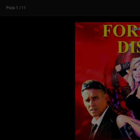
Poza
1
/ 11