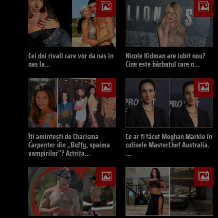
Cei doi rivali care vor da nas în
Nicole Kidman are iubit nou?
nas la…
Cine este bărbatul care o…
Îți amintești de Charisma
Ce ar fi făcut Meghan Markle în
Carpenter din „Buffy, spaima
culisele MasterChef Australia.
vampirilor”? Actrița…
…