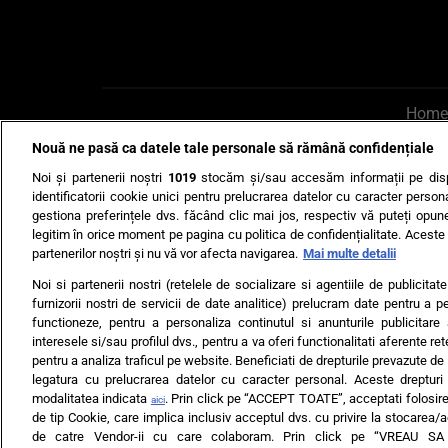
Home
Nouă ne pasă ca datele tale personale să rămână confidențiale
AI UN PONT?
Scrie-ne p
Noi și partenerii noștri
1019
stocăm și/sau accesăm informații pe disp
identificatorii cookie unici pentru prelucrarea datelor cu caracter person
gestiona preferințele dvs. făcând clic mai jos, respectiv vă puteți opune 
legitim în orice moment pe pagina cu politica de confidențialitate. Aceste a
partenerilor noștri și nu vă vor afecta navigarea.
Mai multe detalii
Noi si partenerii nostri (retelele de socializare si agentiile de publicita
Ultimele s
furnizorii nostri de servicii de date analitice) prelucram date pentru a p
functioneze, pentru a personaliza continutul si anunturile publicitare
Echipa editorială
Termeni si
interesele si/sau profilul dvs., pentru a va oferi functionalitati aferente ret
pentru a analiza traficul pe website. Beneficiati de drepturile prevazute de
legatura cu prelucrarea datelor cu caracter personal. Aceste drepturi 
modalitatea indicata
. Prin click pe “ACCEPT TOATE”, acceptati folosire
aici
de tip Cookie, care implica inclusiv acceptul dvs. cu privire la stocarea/
de catre Vendor-ii cu care colaboram. Prin click pe “VREAU S