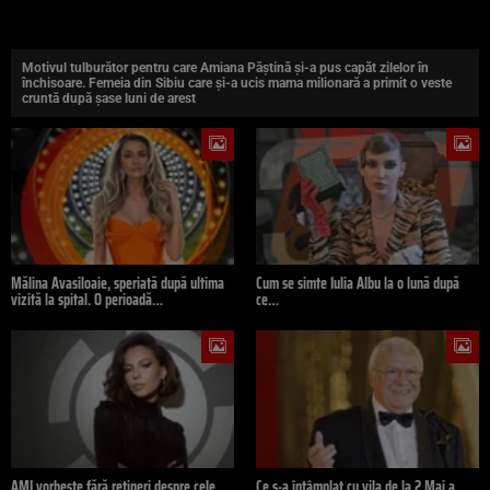
Motivul tulburător pentru care Amiana Păștină și-a pus capăt zilelor în
închisoare. Femeia din Sibiu care și-a ucis mama milionară a primit o veste
cruntă după șase luni de arest
Mălina Avasiloaie, speriată după ultima
Cum se simte Iulia Albu la o lună după
vizită la spital. O perioadă…
ce…
AMI vorbește fără rețineri despre cele
Ce s-a întâmplat cu vila de la 2 Mai a…