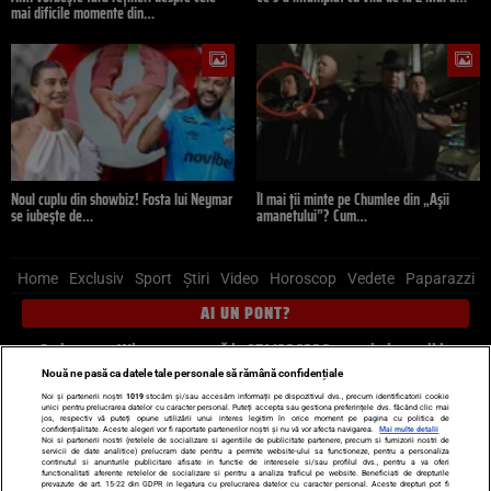
mai dificile momente din…
Noul cuplu din showbiz! Fosta lui Neymar
Îl mai ții minte pe Chumlee din „Așii
se iubește de…
amanetului”? Cum…
Home
Exclusiv
Sport
Știri
Video
Horoscop
Vedete
Paparazzi
AI UN PONT?
Scrie-ne pe Whatsapp
, sună la 0741226226 sau trimite mail la
pont@cancan.ro
Nouă ne pasă ca datele tale personale să rămână confidențiale
Noi și partenerii noștri
1019
stocăm și/sau accesăm informații pe dispozitivul dvs., precum identificatorii cookie
unici pentru prelucrarea datelor cu caracter personal. Puteți accepta sau gestiona preferințele dvs. făcând clic mai
Știri interne
Știri externe
Politică
jos, respectiv vă puteți opune utilizării unui interes legitim în orice moment pe pagina cu politica de
confidențialitate. Aceste alegeri vor fi raportate partenerilor noștri și nu vă vor afecta navigarea.
Mai multe detalii
Noi si partenerii nostri (retelele de socializare si agentiile de publicitate partenere, precum si furnizorii nostri de
servicii de date analitice) prelucram date pentru a permite website-ului sa functioneze, pentru a personaliza
Ultimele stiri
Diete
Insula Iubirii
Dictionar de vise
LIFE STYLE
continutul si anunturile publicitare afisate in functie de interesele si/sau profilul dvs., pentru a va oferi
functionalitati aferente retelelor de socializare si pentru a analiza traficul pe website. Beneficiati de drepturile
Horoscop
prevazute de art. 15-22 din GDPR in legatura cu prelucrarea datelor cu caracter personal. Aceste drepturi pot fi