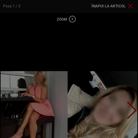
Poza
1
/ 3
ÎNAPOI LA ARTICOL