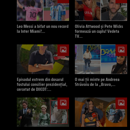
Leo Messi a bifat un nou record
Olivia Attwood și Pete Wicks
la Inter Miami!…
formează un cuplu! Vedeta
TV…
Episodul extrem din dosarul
O mai ții minte pe Andreea
fostului consilier prezidențial,
Străvoiu de la „Bravo,…
cercetat de DIICOT:…