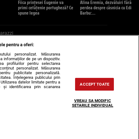
Fiica prințesei Eugenie va
Alina Eremia, dezvăluiri fără
primi cetățenie portugheză? Ce
perdea despre căsnicia cu Edi
spune legea
Barbu:…
arazzi
ele pentru a oferi:
ite mail la pont@cancan.ro
inutului personalizat. Măsurarea
informațiilor de pe un dispozitiv.
rea profilurilor pentru selectarea
e conținut personalizat. Măsurarea
pentru publicitate personalizată.
itatea. Înțelegerea publicului prin
Utilizarea datelor limitate pentru a
ACCEPT TOATE
 și identificarea prin scanarea
Horoscop
VREAU SA MODIFIC
-urile
Despre noi
Contact
SETARILE INDIVIDUAL