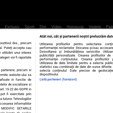
Exclusiv
Sport
Știri
Video
Horoscop
Vedete
Pap
Atât noi, cât și partenerii noștri prelucrăm dat
e Whatsapp
, sună la 0741226226 sau trim
ozitivul dvs., precum
Utilizarea profilurilor pentru selectarea conț
al. Puteți accepta sau
performanței reclamelor. Stocarea și/sau accesarea 
Dezvoltarea și îmbunătățirea serviciilor. Utiliza
utilizării unui interes
publicității personalizate. Crearea profilurilor d
legeri vor fi raportate
Știri interne
Știri externe
Politică
performanței conținutului. Crearea profilurilor 
Utilizarea de date limitate pentru a selecta public
statistici sau combinații de date din surse diferite. 
te partenere, precum si
selecta conținutul. Date precise de geolocație
tiri
Diete
Insula Iubirii
Dictionar de vise
LIFE STYLE
dispozitivului.
ermite website-ului sa
Listă parteneri (furnizori)
 afisate in functie de
 condiții
Politica de confidențialitate
Politica privind Cookie
elelor de socializare si
 art. 15-22 din GDPR in
pot fi exercitate prin
Modifică Setările
a tuturor Tehnologiilor
accesarea informatiilor
A MODIFIC SETARILE
© 2026 - Toate drepturile rezervate