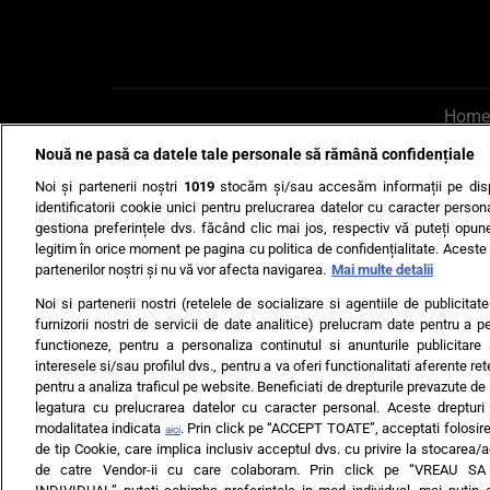
Home
Nouă ne pasă ca datele tale personale să rămână confidențiale
AI UN PONT?
Scrie-ne p
Noi și partenerii noștri
1019
stocăm și/sau accesăm informații pe disp
identificatorii cookie unici pentru prelucrarea datelor cu caracter person
gestiona preferințele dvs. făcând clic mai jos, respectiv vă puteți opune 
legitim în orice moment pe pagina cu politica de confidențialitate. Aceste a
partenerilor noștri și nu vă vor afecta navigarea.
Mai multe detalii
Noi si partenerii nostri (retelele de socializare si agentiile de publicita
Ultimele s
furnizorii nostri de servicii de date analitice) prelucram date pentru a p
functioneze, pentru a personaliza continutul si anunturile publicitare
Echipa editorială
Termeni si
interesele si/sau profilul dvs., pentru a va oferi functionalitati aferente ret
pentru a analiza traficul pe website. Beneficiati de drepturile prevazute de
legatura cu prelucrarea datelor cu caracter personal. Aceste drepturi 
modalitatea indicata
. Prin click pe “ACCEPT TOATE”, acceptati folosire
aici
de tip Cookie, care implica inclusiv acceptul dvs. cu privire la stocarea/
de catre Vendor-ii cu care colaboram. Prin click pe “VREAU S