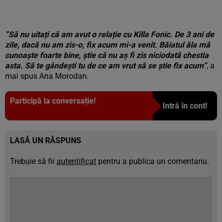
”Să nu uitați că am avut o relație cu Killa Fonic. De 3 ani de
zile, dacă nu am zis-o, fix acum mi-a venit. Băiatul ăla mă
cunoaște foarte bine, știe că nu aș fi zis niciodată chestia
asta. Să te gândești tu de ce am vrut să se știe fix acum”
, a
mai spus Ana Morodan.
Participă la conversație!
Intră în cont!
LASĂ UN RĂSPUNS
Trebuie să fii
autentificat
pentru a publica un comentariu.