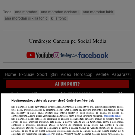
Tags:
ana morodan
ana morodan declaratii
ana morodan iubit
ana morodan si killa fonic
killa fonic
Urmărește Cancan pe Social Media
Home
Exclusiv
Sport
Știri
Video
Horoscop
Vedete
Paparazzi
AI UN PONT?
Scrie-ne pe Whatsapp
, sună la 0741226226 sau trimite mail la
pont@cancan.ro
Nouă ne pasă ca datele tale personale să rămână confidențiale
Noi și partenerii noștri
1019
stocăm și/sau accesăm informații pe dispozitivul dvs., precum identificatorii cookie
unici pentru prelucrarea datelor cu caracter personal. Puteți accepta sau gestiona preferințele dvs. făcând clic mai
Știri interne
Știri externe
Politică
jos, respectiv vă puteți opune utilizării unui interes legitim în orice moment pe pagina cu politica de
confidențialitate. Aceste alegeri vor fi raportate partenerilor noștri și nu vă vor afecta navigarea.
Mai multe detalii
Noi si partenerii nostri (retelele de socializare si agentiile de publicitate partenere, precum si furnizorii nostri de
servicii de date analitice) prelucram date pentru a permite website-ului sa functioneze, pentru a personaliza
Ultimele stiri
Diete
Insula Iubirii
Dictionar de vise
LIFE STYLE
continutul si anunturile publicitare afisate in functie de interesele si/sau profilul dvs., pentru a va oferi
functionalitati aferente retelelor de socializare si pentru a analiza traficul pe website. Beneficiati de drepturile
Horoscop
prevazute de art. 15-22 din GDPR in legatura cu prelucrarea datelor cu caracter personal. Aceste drepturi pot fi
exercitate prin modalitatea indicata
aici
. Prin click pe “ACCEPT TOATE”, acceptati folosirea tuturor Tehnologiilor de