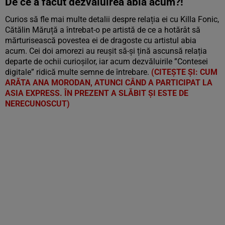
De ce a făcut dezvăluirea abia acum?!
Curios să fle mai multe detalii despre relația ei cu Killa Fonic,
Cătălin Măruță a întrebat-o pe artistă de ce a hotărât să
mărturisească povestea ei de dragoste cu artistul abia
acum. Cei doi amorezi au reușit să-și țină ascunsă relația
departe de ochii curioșilor, iar acum dezvăluirile ”Contesei
digitale” ridică multe semne de întrebare.
(CITEȘTE ȘI: CUM
ARĂTA ANA MORODAN, ATUNCI CÂND A PARTICIPAT LA
ASIA EXPRESS. ÎN PREZENT A SLĂBIT ȘI ESTE DE
NERECUNOSCUT)