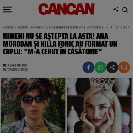
Acasă
»
Vedete
»
Nimeni nu se aștepta la asta! Ana Morodan și Killa Fonic au for
NIMENI NU SE AȘTEPTA LA ASTA! ANA
MORODAN ȘI KILLA FONIC AU FORMAT UN
CUPLU: ”M-A CERUT ÎN CĂSĂTORIE”
DE:
ALINA NISTOR
02/07/2021 | 19:10