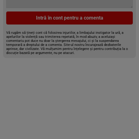
Intră în cont pentru a comenta
Vă rugăm să țineți cont că folosirea injuriilor, a limbajului instigator la ură, a
apelurilor la violență sau trimiterea repetată, în mod abuziv, a aceluiași
comentariu pot duce nu doar la ștergerea mesajului, ci și la suspendarea
temporară a dreptului de a comenta. Site-ul nostru încurajează dezbaterile
aprinse, dar civilizate. Vă mulțumim pentru înțelegere și pentru contribuția la o
discuție bazată pe argumente, nu pe atacuri.