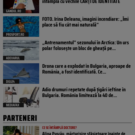
întâmplă cu vechile CĂRȚI DE IDENTITATE
GANDUL.RO
FOTO. Irina Deleanu, imagini incendiare: „Îmi
place să fiu cât mai naturală”
PROSPORT.RO
„Antrenamentul” sezonului în Arctica: Un urs
polar folosește un bloc de gheață pe...
ADEVARUL
Drona care a explodat în Bulgaria, aproape de
România, a fost identificată. Ce...
DIGI24
Adio drumuri repetate după țigări ieftine în
Bulgaria. România limitează la 40 de...
MEDIAFAX
PARTENERI
CE SE ÎNTÂMPLĂ DOCTORE?
Alina Pușcău, mărturisire sfâșietoare înainte de