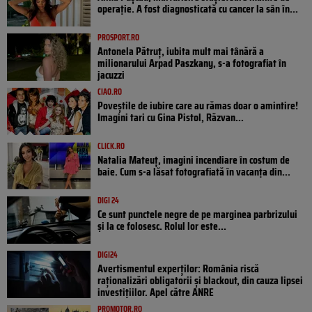
operație. A fost diagnosticată cu cancer la sân în...
PROSPORT.RO
Antonela Pătruț, iubita mult mai tânără a
milionarului Arpad Paszkany, s-a fotografiat în
jacuzzi
CIAO.RO
Poveştile de iubire care au rămas doar o amintire!
Imagini tari cu Gina Pistol, Răzvan...
CLICK.RO
Natalia Mateuț, imagini incendiare în costum de
baie. Cum s-a lăsat fotografiată în vacanța din...
DIGI 24
Ce sunt punctele negre de pe marginea parbrizului
și la ce folosesc. Rolul lor este...
DIGI24
Avertismentul experților: România riscă
raționalizări obligatorii și blackout, din cauza lipsei
investițiilor. Apel către ANRE
PROMOTOR.RO