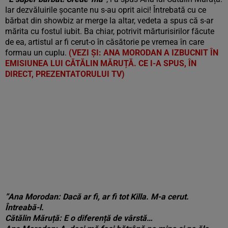
Iar dezvăluirile șocante nu s-au oprit aici! Întrebată cu ce
bărbat din showbiz ar merge la altar, vedeta a spus că s-ar
mărita cu fostul iubit. Ba chiar, potrivit mărturisirilor făcute
de ea, artistul ar fi cerut-o în căsătorie pe vremea în care
formau un cuplu.
(VEZI ȘI: ANA MORODAN A IZBUCNIT ÎN
EMISIUNEA LUI CĂTĂLIN MĂRUȚĂ. CE I-A SPUS, ÎN
DIRECT, PREZENTATORULUI TV)
”Ana Morodan: Dacă ar fi, ar fi tot Killa. M-a cerut.
Întreabă-l.
Cătălin Măruță: E o diferență de vârstă…