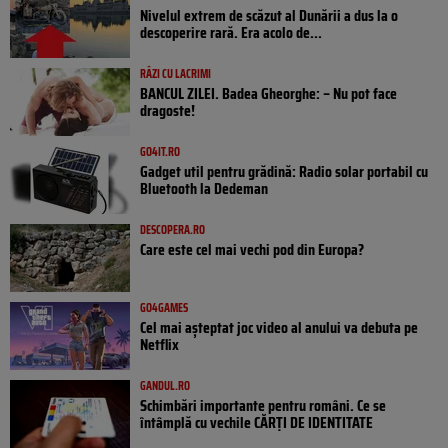
Nivelul extrem de scăzut al Dunării a dus la o
descoperire rară. Era acolo de...
RÂZI CU LACRIMI
BANCUL ZILEI. Badea Gheorghe: – Nu pot face
dragoste!
GO4IT.RO
Gadget util pentru grădină: Radio solar portabil cu
Bluetooth la Dedeman
DESCOPERA.RO
Care este cel mai vechi pod din Europa?
GO4GAMES
Cel mai așteptat joc video al anului va debuta pe
Netflix
GANDUL.RO
Schimbări importante pentru români. Ce se
întâmplă cu vechile CĂRȚI DE IDENTITATE