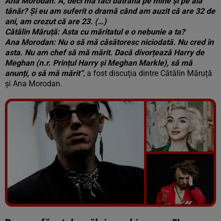
Ana Morodan: A, deci mă faci bătrână pe mine și pe ăla
tânăr? Și eu am suferit o dramă când am auzit că are 32 de
ani, am crezut că are 23. (…)
Cătălin Măruță: Asta cu măritatul e o nebunie a ta?
Ana Morodan: Nu o să mă căsătoresc niciodată. Nu cred în
asta. Nu am chef să mă mărit. Dacă divorțează Harry de
Meghan (n.r. Prințul Harry și Meghan Markle), să mă
anunți, o să mă mărit”
, a fost discuția dintre Cătălin Măruță
și Ana Morodan.
Vezi galeria foto
7 poze