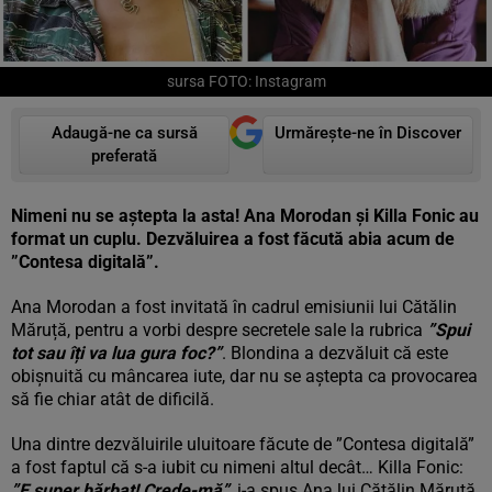
sursa FOTO: Instagram
Adaugă-ne ca sursă
Urmărește-ne în Discover
preferată
Nimeni nu se aștepta la asta! Ana Morodan și Killa Fonic au
format un cuplu. Dezvăluirea a fost făcută abia acum de
”Contesa digitală”.
Ana Morodan a fost invitată în cadrul emisiunii lui Cătălin
Măruță, pentru a vorbi despre secretele sale la rubrica
”Spui
tot sau îți va lua gura foc?”
. Blondina a dezvăluit că este
obișnuită cu mâncarea iute, dar nu se aștepta ca provocarea
să fie chiar atât de dificilă.
Una dintre dezvăluirile uluitoare făcute de ”Contesa digitală”
a fost faptul că s-a iubit cu nimeni altul decât… Killa Fonic:
”E super bărbat! Crede-mă”
, i-a spus Ana lui Cătălin Măruță.