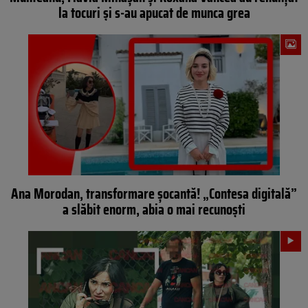
la tocuri și s-au apucat de munca grea
Ana Morodan, transformare șocantă! „Contesa digitală”
a slăbit enorm, abia o mai recunoști