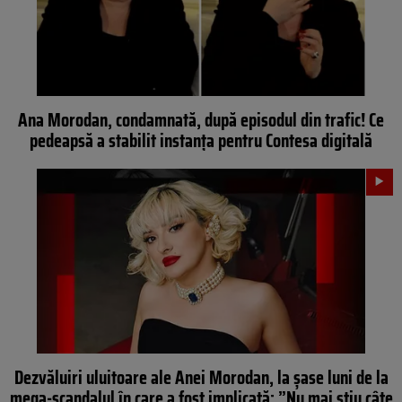
Ana Morodan, condamnată, după episodul din trafic! Ce
pedeapsă a stabilit instanța pentru Contesa digitală
Dezvăluiri uluitoare ale Anei Morodan, la șase luni de la
mega-scandalul în care a fost implicată: ”Nu mai știu câte