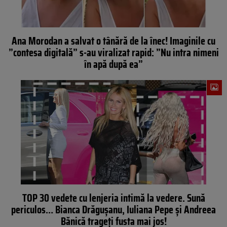
Ana Morodan a salvat o tânără de la înec! Imaginile cu
”contesa digitală” s-au viralizat rapid: ”Nu intra nimeni
în apă după ea”
TOP 30 vedete cu lenjeria intimă la vedere. Sună
periculos… Bianca Drăguşanu, Iuliana Pepe şi Andreea
Bănică trageţi fusta mai jos!