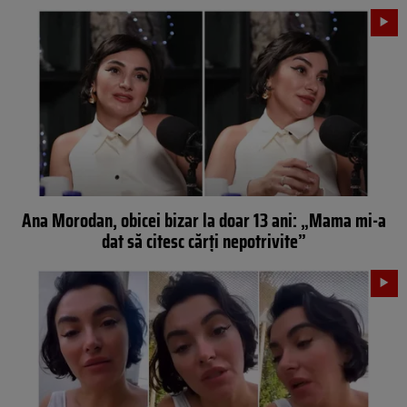
Ana Morodan, obicei bizar la doar 13 ani: „Mama mi-a
dat să citesc cărți nepotrivite”