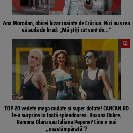
Ana Morodan, obicei bizar înainte de Crăciun. Nici nu vrea
să audă de brad: „Mă știți cât sunt de…”
TOP 20 vedete mega mulate şi super dotate! CANCAN.RO
le-a surprins în toată splendoarea. Roxana Dobre,
Ramona Olaru sau Iuliana Pepene? Cine e mai
„neastâmpărată”?