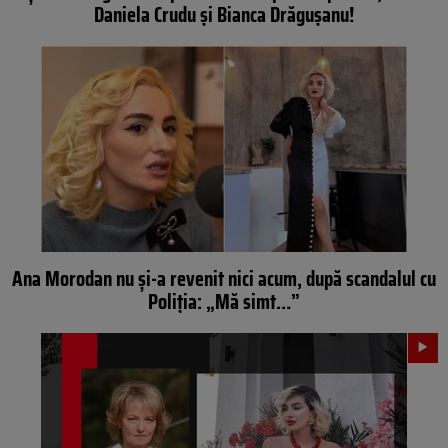
Daniela Crudu și Bianca Drăgușanu!
Ana Morodan nu şi-a revenit nici acum, după scandalul cu
Poliţia: „Mă simt…”