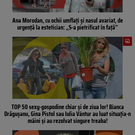
Ana Morodan, cu ochii umflați și nasul avariat, de
urgență la estetician: „S-a pietrificat în față”
TOP 50 sexy-gospodine chiar şi de ziua lor! Bianca
Drăguşanu, Gina Pistol sau Iulia Vântur au luat situaţia-n
mâini şi au rezolvat singure treaba!