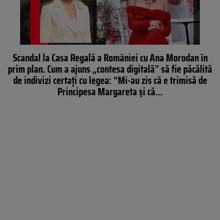
Scandal la Casa Regală a României cu Ana Morodan în
prim plan. Cum a ajuns „contesa digitală” să fie păcălită
de indivizi certați cu legea: “Mi-au zis că e trimisă de
Principesa Margareta și că…