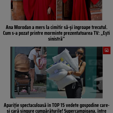
Ana Morodan a mers la cimitir să-și îngroape trecutul.
Cum s-a pozat printre morminte prezentatoarea TV: „Ești
sinistră”
Apariție spectaculoasă în TOP 15 vedete gospodine care-
și cară singure cumpărăturile! Supercampioana, între