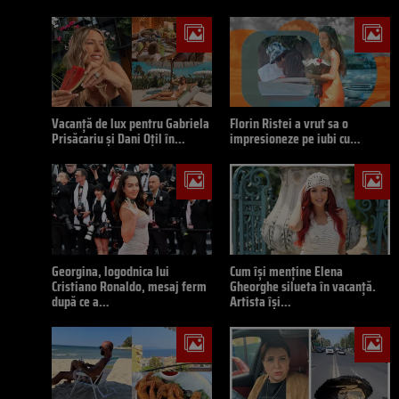
Vacanță de lux pentru Gabriela
Florin Ristei a vrut sa o
Prisăcariu și Dani Oțil în…
impresioneze pe iubi cu…
Georgina, logodnica lui
Cum își menține Elena
Cristiano Ronaldo, mesaj ferm
Gheorghe silueta în vacanță.
după ce a…
Artista își…