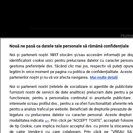
Home
Nouă ne pasă ca datele tale personale să rămână confidențiale
AI UN PONT?
Scrie-ne p
Noi și partenerii noștri
1017
stocăm și/sau accesăm informații pe disp
identificatorii cookie unici pentru prelucrarea datelor cu caracter person
gestiona preferințele dvs. făcând clic mai jos, respectiv vă puteți opune 
legitim în orice moment pe pagina cu politica de confidențialitate. Aceste a
partenerilor noștri și nu vă vor afecta navigarea.
Mai multe detalii
Noi si partenerii nostri (retelele de socializare si agentiile de publicita
Ultimele s
furnizorii nostri de servicii de date analitice) prelucram date pentru a p
functioneze, pentru a personaliza continutul si anunturile publicitare
Echipa editorială
Termeni si
interesele si/sau profilul dvs., pentru a va oferi functionalitati aferente ret
pentru a analiza traficul pe website. Beneficiati de drepturile prevazute de
legatura cu prelucrarea datelor cu caracter personal. Aceste drepturi 
modalitatea indicata
. Prin click pe “ACCEPT TOATE”, acceptati folosire
aici
de tip Cookie, care implica inclusiv acceptul dvs. cu privire la stocarea/
de catre Vendor-ii cu care colaboram. Prin click pe “VREAU S