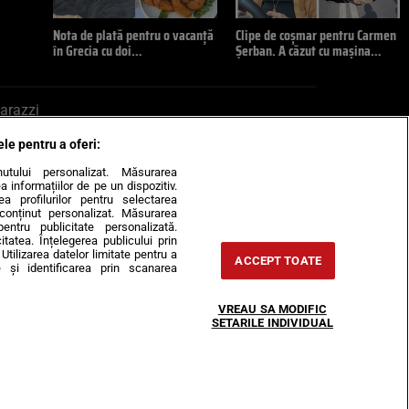
Nota de plată pentru o vacanță
Clipe de coșmar pentru Carmen
în Grecia cu doi…
Șerban. A căzut cu mașina…
arazzi
ele pentru a oferi:
ite mail la pont@cancan.ro
inutului personalizat. Măsurarea
informațiilor de pe un dispozitiv.
rea profilurilor pentru selectarea
e conținut personalizat. Măsurarea
pentru publicitate personalizată.
itatea. Înțelegerea publicului prin
Utilizarea datelor limitate pentru a
ACCEPT TOATE
 și identificarea prin scanarea
Horoscop
VREAU SA MODIFIC
-urile
Despre noi
Contact
SETARILE INDIVIDUAL