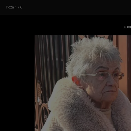
Poza
1
/ 6