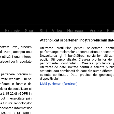
Exclusiv
Sport
Știri
Video
Horoscop
Vedete
Pap
Atât noi, cât și partenerii noștri prelucrăm dat
e Whatsapp
, sună la 0741226226 sau trim
ozitivul dvs., precum
Utilizarea profilurilor pentru selectarea conț
al. Puteți accepta sau
performanței reclamelor. Stocarea și/sau accesarea 
Dezvoltarea și îmbunătățirea serviciilor. Utiliza
utilizării unui interes
publicității personalizate. Crearea profilurilor d
legeri vor fi raportate
Știri interne
Știri externe
Politică
performanței conținutului. Crearea profilurilor 
Utilizarea de date limitate pentru a selecta public
statistici sau combinații de date din surse diferite. 
te partenere, precum si
selecta conținutul. Date precise de geolocație
tiri
Diete
Insula Iubirii
Dictionar de vise
LIFE STYLE
dispozitivului.
ermite website-ului sa
Listă parteneri (furnizori)
 afisate in functie de
 condiții
Politica de confidențialitate
Politica privind Cookie
elelor de socializare si
 art. 15-22 din GDPR in
pot fi exercitate prin
Modifică Setările
a tuturor Tehnologiilor
accesarea informatiilor
A MODIFIC SETARILE