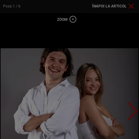
Poza
1
/ 6
ÎNAPOI LA ARTICOL