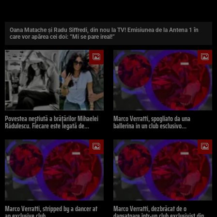
Oana Matache și Radu Siffredi, din nou la TV! Emisiunea de la Antena 1 în
care vor apărea cei doi: ”Mi se pare ireal!”
Povestea neștiută a brățărilor Mihaelei
Marco Verratti, spogliato da una
Rădulescu. Fiecare este legată de…
ballerina in un club esclusivo…
Marco Verratti, stripped by a dancer at
Marco Verratti, dezbrăcat de o
an exclusive club…
dansatoare într-un club exclusivist din…