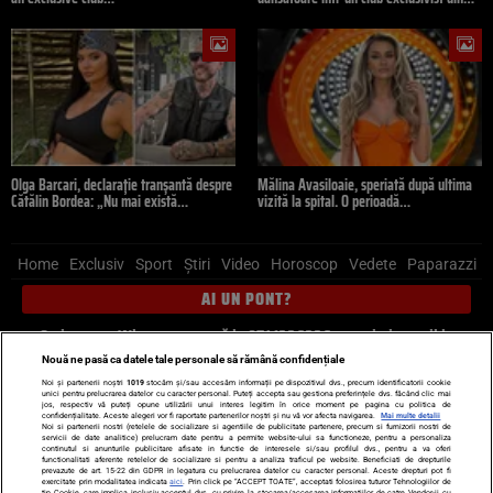
Olga Barcari, declarație tranșantă despre
Mălina Avasiloaie, speriată după ultima
Cătălin Bordea: „Nu mai există…
vizită la spital. O perioadă…
Home
Exclusiv
Sport
Știri
Video
Horoscop
Vedete
Paparazzi
AI UN PONT?
Scrie-ne pe Whatsapp
, sună la 0741226226 sau trimite mail la
pont@cancan.ro
Nouă ne pasă ca datele tale personale să rămână confidențiale
Noi și partenerii noștri
1019
stocăm și/sau accesăm informații pe dispozitivul dvs., precum identificatorii cookie
unici pentru prelucrarea datelor cu caracter personal. Puteți accepta sau gestiona preferințele dvs. făcând clic mai
Știri interne
Știri externe
Politică
jos, respectiv vă puteți opune utilizării unui interes legitim în orice moment pe pagina cu politica de
confidențialitate. Aceste alegeri vor fi raportate partenerilor noștri și nu vă vor afecta navigarea.
Mai multe detalii
Noi si partenerii nostri (retelele de socializare si agentiile de publicitate partenere, precum si furnizorii nostri de
servicii de date analitice) prelucram date pentru a permite website-ului sa functioneze, pentru a personaliza
Ultimele stiri
Diete
Insula Iubirii
Dictionar de vise
LIFE STYLE
continutul si anunturile publicitare afisate in functie de interesele si/sau profilul dvs., pentru a va oferi
functionalitati aferente retelelor de socializare si pentru a analiza traficul pe website. Beneficiati de drepturile
Horoscop
prevazute de art. 15-22 din GDPR in legatura cu prelucrarea datelor cu caracter personal. Aceste drepturi pot fi
exercitate prin modalitatea indicata
aici
. Prin click pe “ACCEPT TOATE”, acceptati folosirea tuturor Tehnologiilor de
tip Cookie, care implica inclusiv acceptul dvs. cu privire la stocarea/accesarea informatiilor de catre Vendor-ii cu