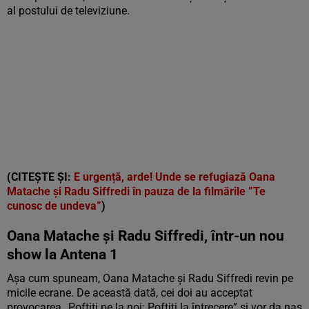
al postului de televiziune.
(CITEȘTE ȘI:
E urgență, arde! Unde se refugiază Oana
Matache și Radu Siffredi în pauza de la filmările ”Te
cunosc de undeva”
)
Oana Matache și Radu Siffredi, într-un nou
show la Antena 1
Așa cum spuneam, Oana Matache și Radu Siffredi revin pe
micile ecrane. De această dată, cei doi au acceptat
provocarea „Poftiți pe la noi: Poftiți la întrecere” și vor da nas