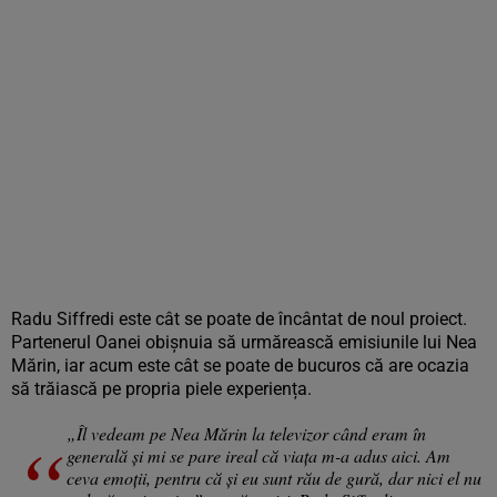
Radu Siffredi este cât se poate de încântat de noul proiect.
Partenerul Oanei obișnuia să urmărească emisiunile lui Nea
Mărin, iar acum este cât se poate de bucuros că are ocazia
să trăiască pe propria piele experiența.
„Îl vedeam pe Nea Mărin la televizor când eram în
generală și mi se pare ireal că viața m-a adus aici. Am
ceva emoții, pentru că și eu sunt rău de gură, dar nici el nu