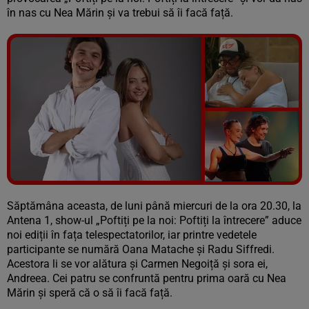
în nas cu Nea Mărin și va trebui să îi facă față.
Vezi galeria foto
6 poze
Săptămâna aceasta, de luni până miercuri de la ora 20.30, la
Antena 1, show-ul „Poftiți pe la noi: Poftiți la întrecere” aduce
noi ediții în fața telespectatorilor, iar printre vedetele
participante se numără Oana Matache și Radu Siffredi.
Acestora li se vor alătura și Carmen Negoiță și sora ei,
Andreea. Cei patru se confruntă pentru prima oară cu Nea
Mărin și speră că o să îi facă față.