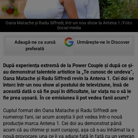
Oana Matache și Radu Siffredi, într-un nou show la Antena 1 /Foto:
Social media
Adaugă-ne ca sursă
Urmărește-ne în Discover
preferată
După experiența extremă de la Power Couple și după ce și-
au demonstrat talentele artistice la „Te cunosc de undeva”,
Oana Matache și Radu Siffredi revin la Antena 1. Cei doi se
întorc într-un nou show al postului de televiziune, însă de
această dată o să fie puși în dificultate, iar viața nu o să le
fie prea ușoară. În ce emisiunea îi pot vedea fanii acum?
Cuplul format din Oana Matache și Radu Siffredi are
numeroși fani, iar acum aceștia îi pot vedea într-o nouă
producție marca Antena 1. Cei doi au demonstrat până
acum că au chimie și sunt curajoși, așa că s-au înhămat la o
nouă provocare, una ce îi va aduce față în față cu un veteran