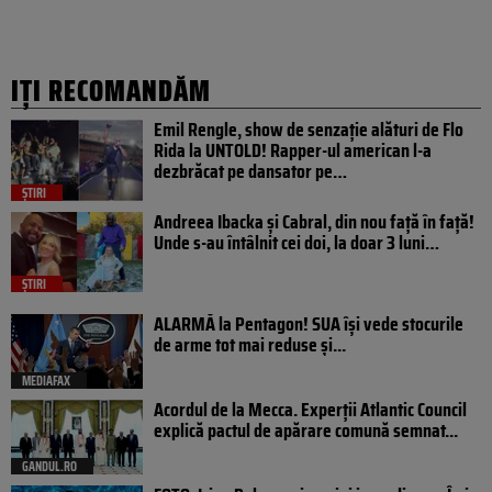
IȚI RECOMANDĂM
Emil Rengle, show de senzație alături de Flo
Rida la UNTOLD! Rapper-ul american l-a
dezbrăcat pe dansator pe…
ȘTIRI
Andreea Ibacka și Cabral, din nou față în față!
Unde s-au întâlnit cei doi, la doar 3 luni…
ȘTIRI
ALARMĂ la Pentagon! SUA își vede stocurile
de arme tot mai reduse și...
MEDIAFAX
Acordul de la Mecca. Experții Atlantic Council
explică pactul de apărare comună semnat...
GANDUL.RO