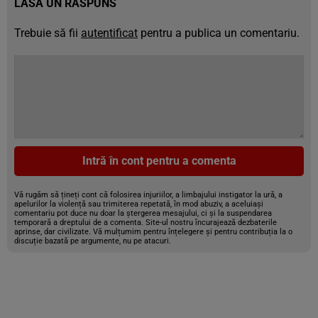
LASĂ UN RĂSPUNS
Trebuie să fii
autentificat
pentru a publica un comentariu.
Intră în cont pentru a comenta
Vă rugăm să țineți cont că folosirea injuriilor, a limbajului instigator la ură, a
apelurilor la violență sau trimiterea repetată, în mod abuziv, a aceluiași
comentariu pot duce nu doar la ștergerea mesajului, ci și la suspendarea
temporară a dreptului de a comenta. Site-ul nostru încurajează dezbaterile
aprinse, dar civilizate. Vă mulțumim pentru înțelegere și pentru contribuția la o
discuție bazată pe argumente, nu pe atacuri.