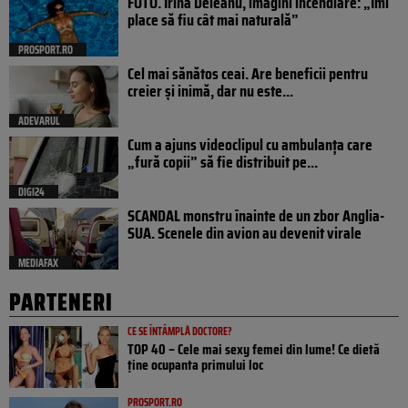
FOTO. Irina Deleanu, imagini incendiare: „Îmi
place să fiu cât mai naturală”
PROSPORT.RO
Cel mai sănătos ceai. Are beneficii pentru
creier și inimă, dar nu este...
ADEVARUL
Cum a ajuns videoclipul cu ambulanța care
„fură copii” să fie distribuit pe...
DIGI24
SCANDAL monstru înainte de un zbor Anglia-
SUA. Scenele din avion au devenit virale
MEDIAFAX
PARTENERI
CE SE ÎNTÂMPLĂ DOCTORE?
TOP 40 – Cele mai sexy femei din lume! Ce dietă
ține ocupanta primului loc
PROSPORT.RO