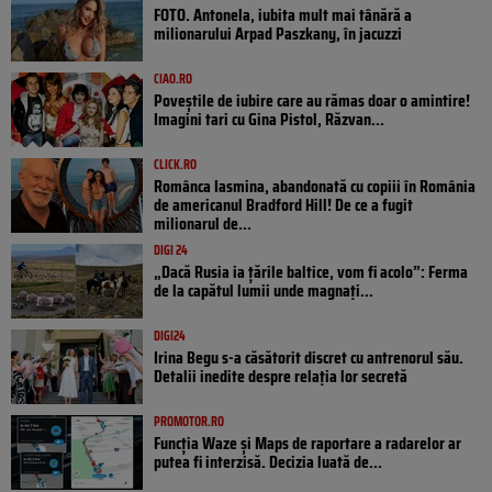
FOTO. Antonela, iubita mult mai tânără a
milionarului Arpad Paszkany, în jacuzzi
CIAO.RO
Poveştile de iubire care au rămas doar o amintire!
Imagini tari cu Gina Pistol, Răzvan...
CLICK.RO
Românca Iasmina, abandonată cu copiii în România
de americanul Bradford Hill! De ce a fugit
milionarul de...
DIGI 24
„Dacă Rusia ia țările baltice, vom fi acolo”: Ferma
de la capătul lumii unde magnați...
DIGI24
Irina Begu s-a căsătorit discret cu antrenorul său.
Detalii inedite despre relația lor secretă
PROMOTOR.RO
Funcția Waze și Maps de raportare a radarelor ar
putea fi interzisă. Decizia luată de...