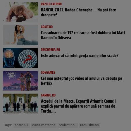
RÂZI CU LACRIMI
BANCUL ZILEI. Badea Gheorghe: – Nu pot face
dragoste!
GO4IT.RO
Cascadoarea de 137 cm care a fost dublura lui Matt
Damon în Odiseea
DESCOPERA.RO
Este adevărat că inteligența oamenilor scade?
GO4GAMES
Cel mai așteptat joc video al anului va debuta pe
Netflix
GANDUL.RO
Acordul de la Mecca. Experții Atlantic Council
explică pactul de apărare comună semnat de
Turcia,...
Tags:
antena 1
oana matache
proiect nou
radu siffredi