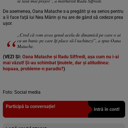
se lasă mai prejos”, a mărturisit Radu Siffredi.
De asemenea, Oana Matache s-a pregătit și ea serios pentru
a îi face față lui Nea Mărin și nu are de gând să cedeze prea
ușor.
„Cred că vom avea genul acela de dinamică pe care o ai
cu un bunic pe care îți place să-l tachinezi”, a spus Oana
Matache.
(VEZI ȘI:
Oana Matache şi Radu Siffredi, aşa cum nu i-ai
mai văzut! Şi-au schimbat ţinutele, dar şi atitudinea:
hopaaa, probleme-n paradis?
)
Foto: Social media
Participă la conversație!
Intră în cont!