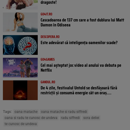
dragoste!
GO4IT.RO
Cascadoarea de 137 cm care a fost dublura lui Matt
Damon în Odiseea
DESCOPERA.RO
Este adevărat că inteligența oamenilor scade?
GO4GAMES
Cel mai așteptat joc video al anului va debuta pe
Netflix
GANDUL.RO
De 4 zile, festivalul Untold se desfășoară fără
restricții și consumă energie cât un oraș....
Tags:
oana matache
oana matache si radu siffredi
oana si radu te cunosc de undeva
radu siffredi
sora deliei
te cunosc de undeva