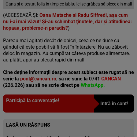
Oana și-a testat folia în timp ce iubitul ei se grăbea să plece din mall
(ACCESEAZĂ ȘI:
Oana Matache şi Radu Siffredi, aşa cum
nu i-ai mai văzut! Şi-au schimbat ţinutele, dar şi atitudinea:
hopaaa, probleme-n paradis?
)
Păreau mai agitați decât de obicei, ceea ce ne duce cu
gândul că este posbil să fi fost în întârziere. Nu au zăbovit
deloc în magazin. Au cumpărat câteva produse alimentare,
au plătit, apoi au plecat rapid din mall.
Cine deţine informaţii despre acest subiect este rugat să ne
scrie la
pont@cancan.ro
, să ne sune la 0741
CANCAN
(226.226) sau să ne scrie direct pe
WhatsApp.
Participă la conversație!
Intră în cont!
LASĂ UN RĂSPUNS