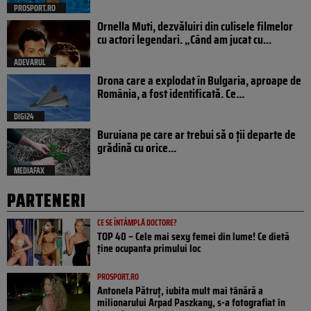
PROSPORT.RO
Ornella Muti, dezvăluiri din culisele filmelor
cu actori legendari. „Când am jucat cu...
ADEVARUL
Drona care a explodat în Bulgaria, aproape de
România, a fost identificată. Ce...
DIGI24
Buruiana pe care ar trebui să o ții departe de
grădină cu orice...
MEDIAFAX
PARTENERI
CE SE ÎNTÂMPLĂ DOCTORE?
TOP 40 – Cele mai sexy femei din lume! Ce dietă
ține ocupanta primului loc
PROSPORT.RO
Antonela Pătruț, iubita mult mai tânără a
milionarului Arpad Paszkany, s-a fotografiat în