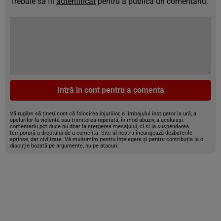
Trebuie să fii
autentificat
pentru a publica un comentariu.
Intră în cont pentru a comenta
Vă rugăm să țineți cont că folosirea injuriilor, a limbajului instigator la ură, a
apelurilor la violență sau trimiterea repetată, în mod abuziv, a aceluiași
comentariu pot duce nu doar la ștergerea mesajului, ci și la suspendarea
temporară a dreptului de a comenta. Site-ul nostru încurajează dezbaterile
aprinse, dar civilizate. Vă mulțumim pentru înțelegere și pentru contribuția la o
discuție bazată pe argumente, nu pe atacuri.