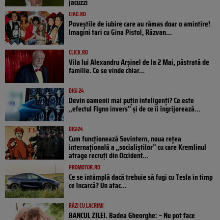
jacuzzi
CIAO.RO
Poveştile de iubire care au rămas doar o amintire!
Imagini tari cu Gina Pistol, Răzvan...
CLICK.RO
Vila lui Alexandru Arșinel de la 2 Mai, păstrată de
familie. Ce se vinde chiar...
DIGI 24
Devin oamenii mai puțin inteligenți? Ce este
„efectul Flynn invers” și de ce îi îngrijorează...
DIGI24
Cum funcționează Sovintern, noua rețea
internațională a „socialiștilor” cu care Kremlinul
atrage recruți din Occident...
PROMOTOR.RO
Ce se întâmplă dacă trebuie să fugi cu Tesla în timp
ce încarcă? Un atac...
RÂZI CU LACRIMI
BANCUL ZILEI. Badea Gheorghe: – Nu pot face