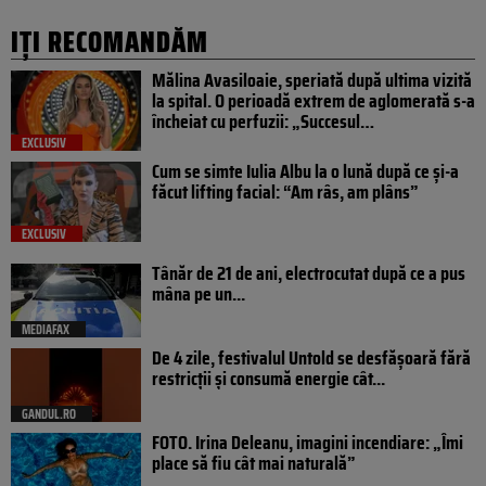
IȚI RECOMANDĂM
Mălina Avasiloaie, speriată după ultima vizită
la spital. O perioadă extrem de aglomerată s-a
încheiat cu perfuzii: „Succesul…
EXCLUSIV
Cum se simte Iulia Albu la o lună după ce și-a
făcut lifting facial: “Am râs, am plâns”
EXCLUSIV
Tânăr de 21 de ani, electrocutat după ce a pus
mâna pe un...
MEDIAFAX
De 4 zile, festivalul Untold se desfășoară fără
restricții și consumă energie cât...
GANDUL.RO
FOTO. Irina Deleanu, imagini incendiare: „Îmi
place să fiu cât mai naturală”