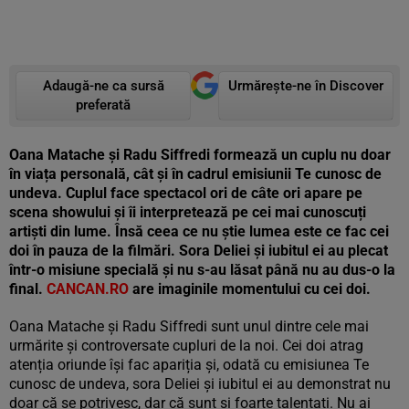
Adaugă-ne ca sursă
Urmărește-ne în Discover
preferată
Oana Matache și Radu Siffredi formează un cuplu nu doar
în viața personală, cât și în cadrul emisiunii Te cunosc de
undeva. Cuplul face spectacol ori de câte ori apare pe
scena showului și îi interpretează pe cei mai cunoscuți
artiști din lume. Însă ceea ce nu știe lumea este ce fac cei
doi în pauza de la filmări. Sora Deliei și iubitul ei au plecat
într-o misiune specială și nu s-au lăsat până nu au dus-o la
final.
CANCAN.RO
are imaginile momentului cu cei doi.
Oana Matache și Radu Siffredi sunt unul dintre cele mai
urmărite și controversate cupluri de la noi. Cei doi atrag
atenția oriunde își fac apariția și, odată cu emisiunea Te
cunosc de undeva, sora Deliei și iubitul ei au demonstrat nu
doar că se potrivesc, dar că sunt și foarte talentați. Nu ai