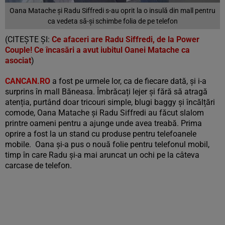
Oana Matache și Radu Siffredi s-au oprit la o insulă din mall pentru
ca vedeta să-și schimbe folia de pe telefon
(CITEȘTE ȘI:
Ce afaceri are Radu Siffredi, de la Power
Couple! Ce încasări a avut iubitul Oanei Matache ca
asociat
)
CANCAN.RO
a fost pe urmele lor, ca de fiecare dată, și i-a
surprins în mall Băneasa. Îmbrăcați lejer și fără să atragă
atenția, purtând doar tricouri simple, blugi baggy și încălțări
comode, Oana Matache și Radu Siffredi au făcut slalom
printre oameni pentru a ajunge unde avea treabă. Prima
oprire a fost la un stand cu produse pentru telefoanele
mobile. Oana și-a pus o nouă folie pentru telefonul mobil,
timp în care Radu și-a mai aruncat un ochi pe la câteva
carcase de telefon.