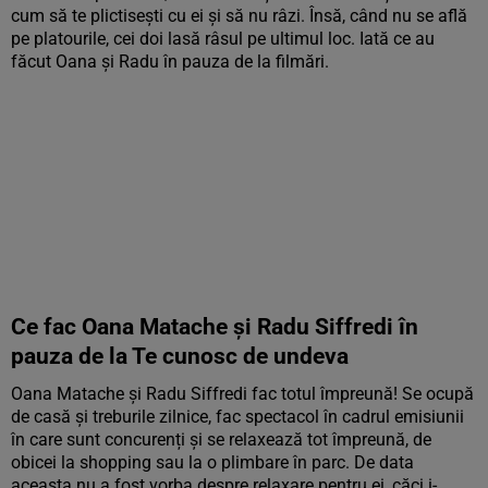
cum să te plictisești cu ei și să nu râzi. Însă, când nu se află
pe platourile, cei doi lasă râsul pe ultimul loc. Iată ce au
făcut Oana și Radu în pauza de la filmări.
Ce fac Oana Matache și Radu Siffredi în
pauza de la Te cunosc de undeva
Oana Matache și Radu Siffredi fac totul împreună! Se ocupă
de casă și treburile zilnice, fac spectacol în cadrul emisiunii
în care sunt concurenți și se relaxează tot împreună, de
obicei la shopping sau la o plimbare în parc. De data
aceasta nu a fost vorba despre relaxare pentru ei, căci
i-