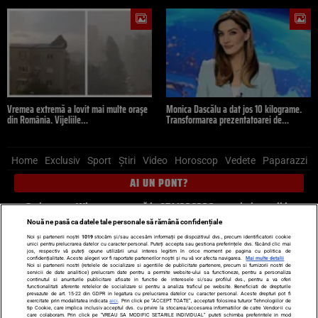
Vremea extremă a lovit mai multe orașe
Monica Dascălu a dat jos 10 kilograme.
din România. Vijeliile…
Transformarea prezentatoarei de…
Home
Exclusiv
Sport
Știri
Video
Horoscop
Vedete
Paparazzi
AI UN PONT?
Scrie-ne pe Whatsapp
, sună la 0741226226 sau trimite mail la
pont@cancan.ro
Nouă ne pasă ca datele tale personale să rămână confidențiale
Noi și partenerii noștri
1019
stocăm și/sau accesăm informații pe dispozitivul dvs., precum identificatorii cookie
unici pentru prelucrarea datelor cu caracter personal. Puteți accepta sau gestiona preferințele dvs. făcând clic mai
Știri interne
Știri externe
Politică
jos, respectiv vă puteți opune utilizării unui interes legitim în orice moment pe pagina cu politica de
confidențialitate. Aceste alegeri vor fi raportate partenerilor noștri și nu vă vor afecta navigarea.
Mai multe detalii
Noi si partenerii nostri (retelele de socializare si agentiile de publicitate partenere, precum si furnizorii nostri de
servicii de date analitice) prelucram date pentru a permite website-ului sa functioneze, pentru a personaliza
Ultimele stiri
Diete
Insula Iubirii
Dictionar de vise
LIFE STYLE
continutul si anunturile publicitare afisate in functie de interesele si/sau profilul dvs., pentru a va oferi
functionalitati aferente retelelor de socializare si pentru a analiza traficul pe website. Beneficiati de drepturile
Horoscop
prevazute de art. 15-22 din GDPR in legatura cu prelucrarea datelor cu caracter personal. Aceste drepturi pot fi
exercitate prin modalitatea indicata
aici
. Prin click pe “ACCEPT TOATE”, acceptati folosirea tuturor Tehnologiilor de
tip Cookie, care implica inclusiv acceptul dvs. cu privire la stocarea/accesarea informatiilor de catre Vendor-ii cu
Echipa editorială
Termeni si condiții
Politica de confidențialitate
care colaboram. Prin click pe “VREAU SA MODIFIC SETARILE INDIVIDUAL” puteti schimba preferintele in mod