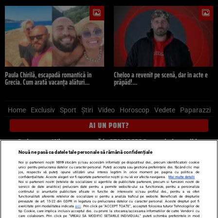
Paula Chirilă, escapadă romantică în
Cheloo a revenit pe scenă, dar în acte e
Grecia. Cum arată vacanța alături…
prăpăd!…
Home
Exclusiv
Sport
Știri
Video
Horoscop
Vedete
Paparazzi
AI UN PONT?
Scrie-ne pe Whatsapp
, sună la 0741226226 sau trimite mail la
pont@cancan.ro
Nouă ne pasă ca datele tale personale să rămână confidențiale
Noi și partenerii noștri
1019
stocăm și/sau accesăm informații pe dispozitivul dvs., precum identificatorii cookie
unici pentru prelucrarea datelor cu caracter personal. Puteți accepta sau gestiona preferințele dvs. făcând clic mai
Știri interne
Știri externe
Politică
jos, respectiv vă puteți opune utilizării unui interes legitim în orice moment pe pagina cu politica de
confidențialitate. Aceste alegeri vor fi raportate partenerilor noștri și nu vă vor afecta navigarea.
Mai multe detalii
Noi si partenerii nostri (retelele de socializare si agentiile de publicitate partenere, precum si furnizorii nostri de
servicii de date analitice) prelucram date pentru a permite website-ului sa functioneze, pentru a personaliza
Ultimele stiri
Diete
Insula Iubirii
Dictionar de vise
LIFE STYLE
continutul si anunturile publicitare afisate in functie de interesele si/sau profilul dvs., pentru a va oferi
functionalitati aferente retelelor de socializare si pentru a analiza traficul pe website. Beneficiati de drepturile
Horoscop
prevazute de art. 15-22 din GDPR in legatura cu prelucrarea datelor cu caracter personal. Aceste drepturi pot fi
exercitate prin modalitatea indicata
aici
. Prin click pe “ACCEPT TOATE”, acceptati folosirea tuturor Tehnologiilor de
tip Cookie, care implica inclusiv acceptul dvs. cu privire la stocarea/accesarea informatiilor de catre Vendor-ii cu
Echipa editorială
Termeni si condiții
Politica de confidențialitate
care colaboram. Prin click pe “VREAU SA MODIFIC SETARILE INDIVIDUAL” puteti schimba preferintele in mod