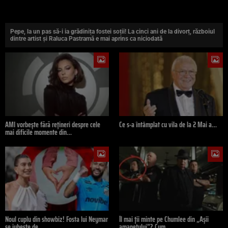
Pepe, la un pas să-i ia grădinița fostei soții! La cinci ani de la divorț, războiul
dintre artist și Raluca Pastramă e mai aprins ca niciodată
AMI vorbește fără rețineri despre cele
Ce s-a întâmplat cu vila de la 2 Mai a…
mai dificile momente din…
Noul cuplu din showbiz! Fosta lui Neymar
Îl mai ții minte pe Chumlee din „Așii
se iubește de…
amanetului”? Cum…