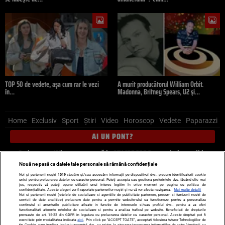
TOP 50 de vedete, așa cum rar le vezi
A murit producătorul William Orbit.
în…
Madonna, Britney Spears, U2 și…
Home
Exclusiv
Sport
Știri
Video
Horoscop
Vedete
Paparazzi
AI UN PONT?
Scrie-ne pe Whatsapp
, sună la 0741226226 sau trimite mail la
pont@cancan.ro
Nouă ne pasă ca datele tale personale să rămână confidențiale
Noi și partenerii noștri
1019
stocăm și/sau accesăm informații pe dispozitivul dvs., precum identificatorii cookie
unici pentru prelucrarea datelor cu caracter personal. Puteți accepta sau gestiona preferințele dvs. făcând clic mai
Știri interne
Știri externe
Politică
jos, respectiv vă puteți opune utilizării unui interes legitim în orice moment pe pagina cu politica de
confidențialitate. Aceste alegeri vor fi raportate partenerilor noștri și nu vă vor afecta navigarea.
Mai multe detalii
Noi si partenerii nostri (retelele de socializare si agentiile de publicitate partenere, precum si furnizorii nostri de
servicii de date analitice) prelucram date pentru a permite website-ului sa functioneze, pentru a personaliza
Ultimele stiri
Diete
Insula Iubirii
Dictionar de vise
LIFE STYLE
continutul si anunturile publicitare afisate in functie de interesele si/sau profilul dvs., pentru a va oferi
functionalitati aferente retelelor de socializare si pentru a analiza traficul pe website. Beneficiati de drepturile
Horoscop
prevazute de art. 15-22 din GDPR in legatura cu prelucrarea datelor cu caracter personal. Aceste drepturi pot fi
exercitate prin modalitatea indicata
aici
. Prin click pe “ACCEPT TOATE”, acceptati folosirea tuturor Tehnologiilor de
tip Cookie, care implica inclusiv acceptul dvs. cu privire la stocarea/accesarea informatiilor de catre Vendor-ii cu