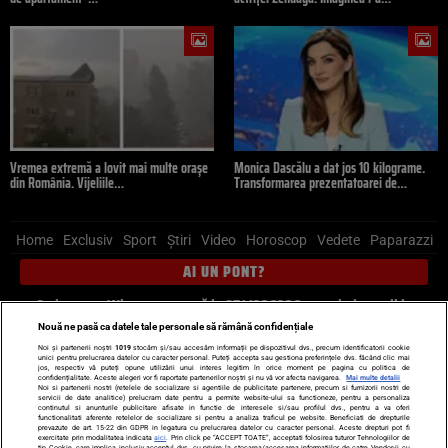
Vremea extremă a lovit mai multe orașe
Monica Dascălu a dat jos 10 kilograme.
din România. Vijeliile…
Transformarea prezentatoarei de…
Home
Exclusiv
Sport
Știri
Video
Horoscop
Vedete
Paparazzi
AI UN PONT?
Scrie-ne pe Whatsapp
, sună la 0741226226 sau trimite mail la
pont@cancan.ro
Nouă ne pasă ca datele tale personale să rămână confidențiale
Noi și partenerii noștri
1019
stocăm și/sau accesăm informații pe dispozitivul dvs., precum identificatorii cookie
unici pentru prelucrarea datelor cu caracter personal. Puteți accepta sau gestiona preferințele dvs. făcând clic mai
Știri interne
Știri externe
Politică
jos, respectiv vă puteți opune utilizării unui interes legitim în orice moment pe pagina cu politica de
confidențialitate. Aceste alegeri vor fi raportate partenerilor noștri și nu vă vor afecta navigarea.
Mai multe detalii
Noi si partenerii nostri (retelele de socializare si agentiile de publicitate partenere, precum si furnizorii nostri de
servicii de date analitice) prelucram date pentru a permite website-ului sa functioneze, pentru a personaliza
Ultimele stiri
Diete
Insula Iubirii
Dictionar de vise
LIFE STYLE
continutul si anunturile publicitare afisate in functie de interesele si/sau profilul dvs., pentru a va oferi
functionalitati aferente retelelor de socializare si pentru a analiza traficul pe website. Beneficiati de drepturile
Horoscop
prevazute de art. 15-22 din GDPR in legatura cu prelucrarea datelor cu caracter personal. Aceste drepturi pot fi
exercitate prin modalitatea indicata
aici
. Prin click pe “ACCEPT TOATE”, acceptati folosirea tuturor Tehnologiilor de
tip Cookie, care implica inclusiv acceptul dvs. cu privire la stocarea/accesarea informatiilor de catre Vendor-ii cu