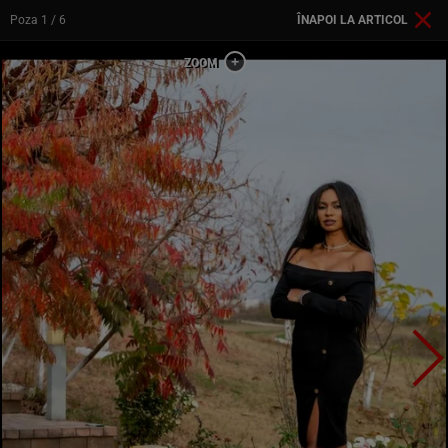
Poza
1
/ 6
ÎNAPOI LA ARTICOL