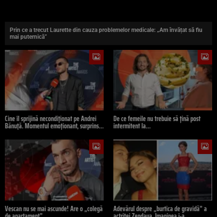
Prin ce a trecut Laurette din cauza problemelor medicale: „Am învățat să fiu
mai puternică”
Cine îl sprijină necondiționat pe Andrei
De ce femeile nu trebuie să țină post
Bănuță. Momentul emoționant, surprins…
intermitent la…
Vescan nu se mai ascunde! Are o „colegă
Adevărul despre „burtica de gravidă” a
de apartament”…
actriței Zendaya. Imaginea i-a…