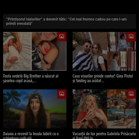
“Prințișorul taxiurilor” a devenit tătic: “Cel mai frumos cadou pe care l-am
primit vreodată”
Fosta vedetă Big Brother a născut al
Casa visurilor prinde contur! Gina Pistol
șaselea copil acasă,…
și Smiley au arătat…
Daiana a revenit la Insula Iubirii cu o
Vacanță de lux pentru Gabriela Prisăcariu
schimbare radicală.…
și Dani Oțil în…