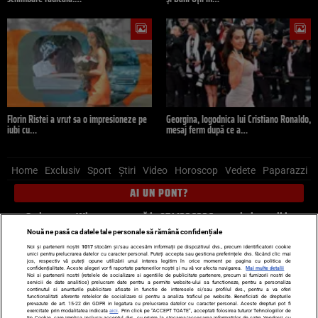
Florin Ristei a vrut sa o impresioneze pe
Georgina, logodnica lui Cristiano Ronaldo,
iubi cu…
mesaj ferm după ce a…
Home
Exclusiv
Sport
Știri
Video
Horoscop
Vedete
Paparazzi
AI UN PONT?
Scrie-ne pe Whatsapp
, sună la 0741226226 sau trimite mail la
pont@cancan.ro
Nouă ne pasă ca datele tale personale să rămână confidențiale
Noi și partenerii noștri
1017
stocăm și/sau accesăm informații pe dispozitivul dvs., precum identificatorii cookie
unici pentru prelucrarea datelor cu caracter personal. Puteți accepta sau gestiona preferințele dvs. făcând clic mai
Știri interne
Știri externe
Politică
jos, respectiv vă puteți opune utilizării unui interes legitim în orice moment pe pagina cu politica de
confidențialitate. Aceste alegeri vor fi raportate partenerilor noștri și nu vă vor afecta navigarea.
Mai multe detalii
Noi si partenerii nostri (retelele de socializare si agentiile de publicitate partenere, precum si furnizorii nostri de
servicii de date analitice) prelucram date pentru a permite website-ului sa functioneze, pentru a personaliza
Ultimele stiri
Diete
Insula Iubirii
Dictionar de vise
LIFE STYLE
continutul si anunturile publicitare afisate in functie de interesele si/sau profilul dvs., pentru a va oferi
functionalitati aferente retelelor de socializare si pentru a analiza traficul pe website. Beneficiati de drepturile
Horoscop
prevazute de art. 15-22 din GDPR in legatura cu prelucrarea datelor cu caracter personal. Aceste drepturi pot fi
exercitate prin modalitatea indicata
aici
. Prin click pe “ACCEPT TOATE”, acceptati folosirea tuturor Tehnologiilor de
tip Cookie, care implica inclusiv acceptul dvs. cu privire la stocarea/accesarea informatiilor de catre Vendor-ii cu