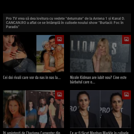
Pro TV vrea să dea lovitura cu vedete “deturnate” de la Antena 1 și Kanal D.
CANCAN.RO a aflat ce se întâmplă în culisele noului show “Burlacii: Foc în
Paradis”
Cei doi rivali care vor da nas în nas la…
Nicole Kidman are iubit nou? Cine este
bărbatul care o…
Îți amintești de Charisma Carpenter din
Ce ar fi făcut Meghan Markle în culisele