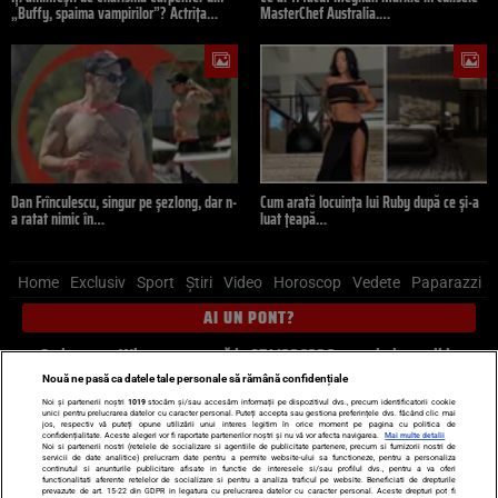
„Buffy, spaima vampirilor”? Actrița…
MasterChef Australia.…
Dan Frînculescu, singur pe șezlong, dar n-
Cum arată locuința lui Ruby după ce și-a
a ratat nimic în…
luat țeapă…
Home
Exclusiv
Sport
Știri
Video
Horoscop
Vedete
Paparazzi
AI UN PONT?
Scrie-ne pe Whatsapp
, sună la 0741226226 sau trimite mail la
pont@cancan.ro
Nouă ne pasă ca datele tale personale să rămână confidențiale
Noi și partenerii noștri
1019
stocăm și/sau accesăm informații pe dispozitivul dvs., precum identificatorii cookie
unici pentru prelucrarea datelor cu caracter personal. Puteți accepta sau gestiona preferințele dvs. făcând clic mai
Știri interne
Știri externe
Politică
jos, respectiv vă puteți opune utilizării unui interes legitim în orice moment pe pagina cu politica de
confidențialitate. Aceste alegeri vor fi raportate partenerilor noștri și nu vă vor afecta navigarea.
Mai multe detalii
Noi si partenerii nostri (retelele de socializare si agentiile de publicitate partenere, precum si furnizorii nostri de
servicii de date analitice) prelucram date pentru a permite website-ului sa functioneze, pentru a personaliza
Ultimele stiri
Diete
Insula Iubirii
Dictionar de vise
LIFE STYLE
continutul si anunturile publicitare afisate in functie de interesele si/sau profilul dvs., pentru a va oferi
functionalitati aferente retelelor de socializare si pentru a analiza traficul pe website. Beneficiati de drepturile
Horoscop
prevazute de art. 15-22 din GDPR in legatura cu prelucrarea datelor cu caracter personal. Aceste drepturi pot fi