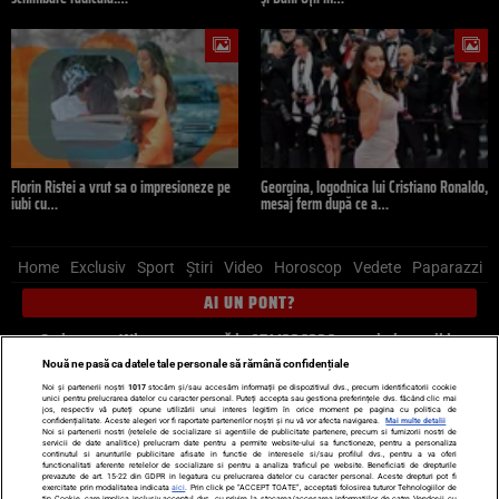
Florin Ristei a vrut sa o impresioneze pe
Georgina, logodnica lui Cristiano Ronaldo,
iubi cu…
mesaj ferm după ce a…
Home
Exclusiv
Sport
Știri
Video
Horoscop
Vedete
Paparazzi
AI UN PONT?
Scrie-ne pe Whatsapp
, sună la 0741226226 sau trimite mail la
pont@cancan.ro
Nouă ne pasă ca datele tale personale să rămână confidențiale
Noi și partenerii noștri
1017
stocăm și/sau accesăm informații pe dispozitivul dvs., precum identificatorii cookie
unici pentru prelucrarea datelor cu caracter personal. Puteți accepta sau gestiona preferințele dvs. făcând clic mai
Știri interne
Știri externe
Politică
jos, respectiv vă puteți opune utilizării unui interes legitim în orice moment pe pagina cu politica de
confidențialitate. Aceste alegeri vor fi raportate partenerilor noștri și nu vă vor afecta navigarea.
Mai multe detalii
Noi si partenerii nostri (retelele de socializare si agentiile de publicitate partenere, precum si furnizorii nostri de
servicii de date analitice) prelucram date pentru a permite website-ului sa functioneze, pentru a personaliza
Ultimele stiri
Diete
Insula Iubirii
Dictionar de vise
LIFE STYLE
continutul si anunturile publicitare afisate in functie de interesele si/sau profilul dvs., pentru a va oferi
functionalitati aferente retelelor de socializare si pentru a analiza traficul pe website. Beneficiati de drepturile
Horoscop
prevazute de art. 15-22 din GDPR in legatura cu prelucrarea datelor cu caracter personal. Aceste drepturi pot fi
exercitate prin modalitatea indicata
aici
. Prin click pe “ACCEPT TOATE”, acceptati folosirea tuturor Tehnologiilor de
tip Cookie, care implica inclusiv acceptul dvs. cu privire la stocarea/accesarea informatiilor de catre Vendor-ii cu