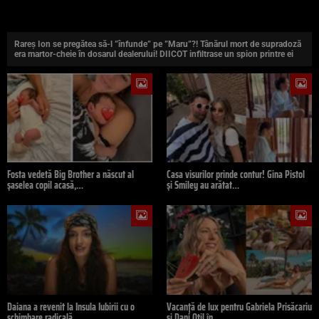
Rareș Ion se pregătea să-l ”înfunde” pe ”Maru”?! Tânărul mort de supradoză
era martor-cheie în dosarul dealerului! DIICOT infiltrase un spion printre ei
Fosta vedetă Big Brother a născut al
Casa visurilor prinde contur! Gina Pistol
șaselea copil acasă,…
și Smiley au arătat…
Daiana a revenit la Insula Iubirii cu o
Vacanță de lux pentru Gabriela Prisăcariu
schimbare radicală.…
și Dani Oțil în…