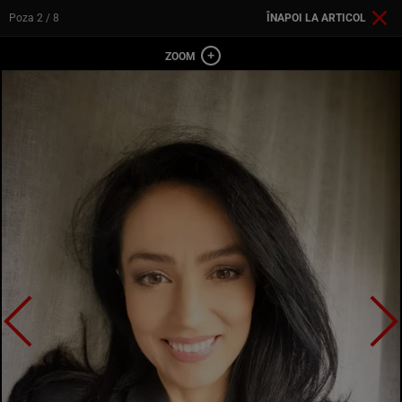
Poza
2
/ 8
ÎNAPOI LA ARTICOL