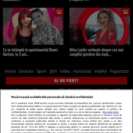
Ce se întâmplă în apartamentul Ronei
Alina Laufer vorbește despre cea mai
Hartner, la 3 ani…
cumplită pierdere din viața…
Home
Exclusiv
Sport
Știri
Video
Horoscop
Vedete
Paparazzi
AI UN PONT?
Scrie-ne pe Whatsapp
, sună la 0741226226 sau trimite mail la
pont@cancan.ro
Nouă ne pasă ca datele tale personale să rămână confidențiale
Noi și partenerii noștri
1019
stocăm și/sau accesăm informații pe dispozitivul dvs., precum identificatorii cookie
unici pentru prelucrarea datelor cu caracter personal. Puteți accepta sau gestiona preferințele dvs. făcând clic mai
Știri interne
Știri externe
Politică
jos, respectiv vă puteți opune utilizării unui interes legitim în orice moment pe pagina cu politica de
confidențialitate. Aceste alegeri vor fi raportate partenerilor noștri și nu vă vor afecta navigarea.
Mai multe detalii
Noi si partenerii nostri (retelele de socializare si agentiile de publicitate partenere, precum si furnizorii nostri de
servicii de date analitice) prelucram date pentru a permite website-ului sa functioneze, pentru a personaliza
Ultimele stiri
Diete
Insula Iubirii
Dictionar de vise
LIFE STYLE
continutul si anunturile publicitare afisate in functie de interesele si/sau profilul dvs., pentru a va oferi
functionalitati aferente retelelor de socializare si pentru a analiza traficul pe website. Beneficiati de drepturile
Horoscop
prevazute de art. 15-22 din GDPR in legatura cu prelucrarea datelor cu caracter personal. Aceste drepturi pot fi
exercitate prin modalitatea indicata
aici
. Prin click pe “ACCEPT TOATE”, acceptati folosirea tuturor Tehnologiilor de
tip Cookie, care implica inclusiv acceptul dvs. cu privire la stocarea/accesarea informatiilor de catre Vendor-ii cu