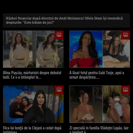
Război financiar după divorțul de Andi Moisescu! Olivia Steer își revendică
drepturile: ”Este bătaie de joc!”
Alina Pușcău, mărturisiri despre debutul
A lăsat totul pentru Gabi Torje, apoi a
bolii. Ce s-a întâmplat în…
urmat despărțirea.…
Fiica lui Ioniță de la Clejani a cedat după
Zi specială în familia Vlăduței Lupău. Iair
întâlnirea…
a împlinit 4…