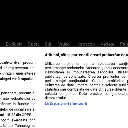
Exclusiv
Sport
Știri
Video
Horoscop
Vedete
Pap
Atât noi, cât și partenerii noștri prelucrăm dat
e Whatsapp
, sună la 0741226226 sau trim
ozitivul dvs., precum
Utilizarea profilurilor pentru selectarea conț
al. Puteți accepta sau
performanței reclamelor. Stocarea și/sau accesarea 
Dezvoltarea și îmbunătățirea serviciilor. Utiliza
utilizării unui interes
publicității personalizate. Crearea profilurilor d
legeri vor fi raportate
Știri interne
Știri externe
Politică
performanței conținutului. Crearea profilurilor 
Utilizarea de date limitate pentru a selecta public
statistici sau combinații de date din surse diferite. 
te partenere, precum si
selecta conținutul. Date precise de geolocație
tiri
Diete
Insula Iubirii
Dictionar de vise
LIFE STYLE
dispozitivului.
ermite website-ului sa
Listă parteneri (furnizori)
 afisate in functie de
 condiții
Politica de confidențialitate
Politica privind Cookie
elelor de socializare si
 art. 15-22 din GDPR in
pot fi exercitate prin
Modifică Setările
a tuturor Tehnologiilor