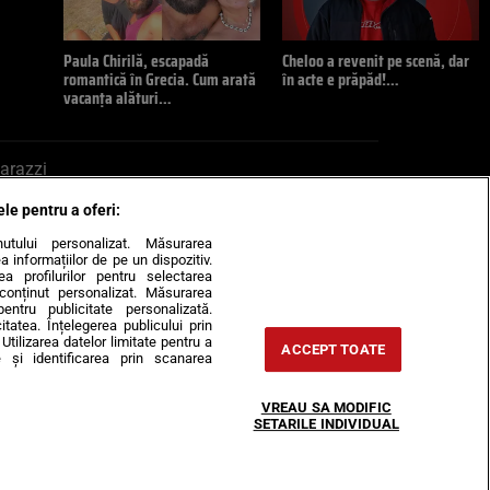
Paula Chirilă, escapadă
Cheloo a revenit pe scenă, dar
romantică în Grecia. Cum arată
în acte e prăpăd!…
vacanța alături…
arazzi
ele pentru a oferi:
ite mail la pont@cancan.ro
inutului personalizat. Măsurarea
informațiilor de pe un dispozitiv.
rea profilurilor pentru selectarea
e conținut personalizat. Măsurarea
pentru publicitate personalizată.
itatea. Înțelegerea publicului prin
Utilizarea datelor limitate pentru a
ACCEPT TOATE
 și identificarea prin scanarea
Horoscop
VREAU SA MODIFIC
-urile
Despre noi
Contact
SETARILE INDIVIDUAL