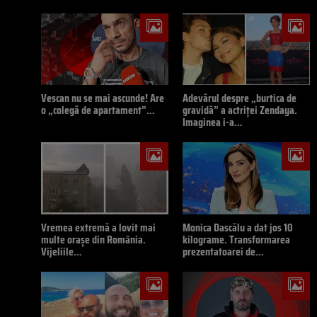
Vescan nu se mai ascunde! Are
Adevărul despre „burtica de
o „colegă de apartament”…
gravidă” a actriței Zendaya.
Imaginea i-a…
Vremea extremă a lovit mai
Monica Dascălu a dat jos 10
multe orașe din România.
kilograme. Transformarea
Vijeliile…
prezentatoarei de…