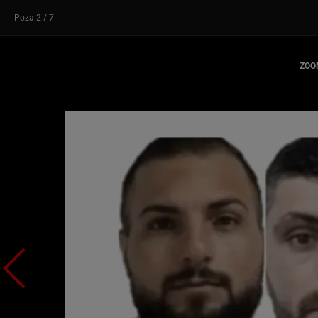
Poza
2
/ 7