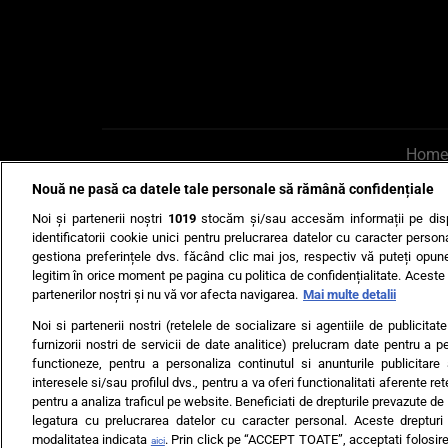
Home
Nouă ne pasă ca datele tale personale să rămână confidențiale
AI UN PONT?
Scrie-ne p
Noi și partenerii noștri
1019
stocăm și/sau accesăm informații pe disp
identificatorii cookie unici pentru prelucrarea datelor cu caracter person
gestiona preferințele dvs. făcând clic mai jos, respectiv vă puteți opune 
legitim în orice moment pe pagina cu politica de confidențialitate. Aceste a
partenerilor noștri și nu vă vor afecta navigarea.
Mai multe detalii
Noi si partenerii nostri (retelele de socializare si agentiile de publicita
Ultimele s
furnizorii nostri de servicii de date analitice) prelucram date pentru a p
functioneze, pentru a personaliza continutul si anunturile publicitare
Echipa editorială
Termeni si
interesele si/sau profilul dvs., pentru a va oferi functionalitati aferente ret
pentru a analiza traficul pe website. Beneficiati de drepturile prevazute de
legatura cu prelucrarea datelor cu caracter personal. Aceste drepturi 
modalitatea indicata
. Prin click pe “ACCEPT TOATE”, acceptati folosire
aici