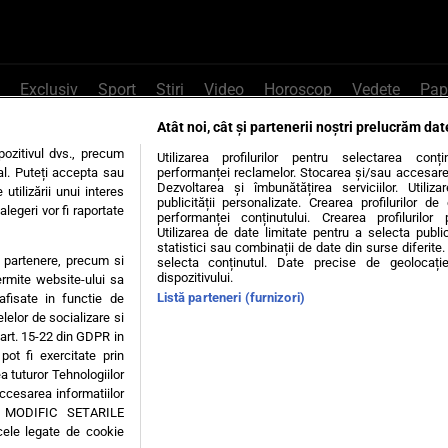
Exclusiv
Sport
Știri
Video
Horoscop
Vedete
Pap
Atât noi, cât și partenerii noștri prelucrăm dat
e Whatsapp
, sună la 0741226226 sau trim
ozitivul dvs., precum
Utilizarea profilurilor pentru selectarea conț
al. Puteți accepta sau
performanței reclamelor. Stocarea și/sau accesarea 
Dezvoltarea și îmbunătățirea serviciilor. Utiliza
utilizării unui interes
publicității personalizate. Crearea profilurilor d
legeri vor fi raportate
Știri interne
Știri externe
Politică
performanței conținutului. Crearea profilurilor 
Utilizarea de date limitate pentru a selecta public
statistici sau combinații de date din surse diferite. 
te partenere, precum si
selecta conținutul. Date precise de geolocație
tiri
Diete
Insula Iubirii
Dictionar de vise
LIFE STYLE
dispozitivului.
ermite website-ului sa
Listă parteneri (furnizori)
 afisate in functie de
 condiții
Politica de confidențialitate
Politica privind Cookie
elelor de socializare si
 art. 15-22 din GDPR in
pot fi exercitate prin
Modifică Setările
a tuturor Tehnologiilor
accesarea informatiilor
A MODIFIC SETARILE
© 2026 - Toate drepturile rezervate
cele legate de cookie
ING SRL, Adresa: București, Sos Fabrica de Glucoză, nr. 21, parter, sector 2, J20160006