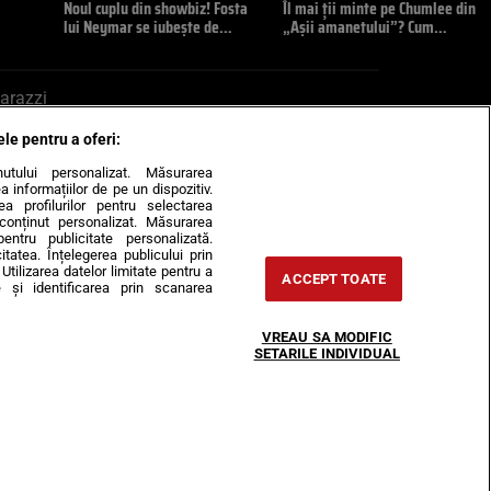
Noul cuplu din showbiz! Fosta
Îl mai ții minte pe Chumlee din
lui Neymar se iubește de…
„Așii amanetului”? Cum…
arazzi
ele pentru a oferi:
ite mail la pont@cancan.ro
inutului personalizat. Măsurarea
informațiilor de pe un dispozitiv.
rea profilurilor pentru selectarea
e conținut personalizat. Măsurarea
pentru publicitate personalizată.
itatea. Înțelegerea publicului prin
Utilizarea datelor limitate pentru a
ACCEPT TOATE
 și identificarea prin scanarea
Horoscop
VREAU SA MODIFIC
-urile
Despre noi
Contact
SETARILE INDIVIDUAL
31407, CIF: RO35451445