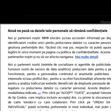
Home
Nouă ne pasă ca datele tale personale să rămână confidențiale
AI UN PONT?
Scrie-ne p
Noi și partenerii noștri
1019
stocăm și/sau accesăm informații pe disp
identificatorii cookie unici pentru prelucrarea datelor cu caracter person
gestiona preferințele dvs. făcând clic mai jos, respectiv vă puteți opune 
legitim în orice moment pe pagina cu politica de confidențialitate. Aceste a
partenerilor noștri și nu vă vor afecta navigarea.
Mai multe detalii
Noi si partenerii nostri (retelele de socializare si agentiile de publicita
Ultimele s
furnizorii nostri de servicii de date analitice) prelucram date pentru a p
functioneze, pentru a personaliza continutul si anunturile publicitare
Echipa editorială
Termeni si
interesele si/sau profilul dvs., pentru a va oferi functionalitati aferente ret
pentru a analiza traficul pe website. Beneficiati de drepturile prevazute de
legatura cu prelucrarea datelor cu caracter personal. Aceste drepturi 
modalitatea indicata
. Prin click pe “ACCEPT TOATE”, acceptati folosire
aici
de tip Cookie, care implica inclusiv acceptul dvs. cu privire la stocarea/
de catre Vendor-ii cu care colaboram. Prin click pe “VREAU S
INDIVIDUAL” puteti schimba preferintele in mod individual, mai putin 
ARC MEDIA PUBLISH