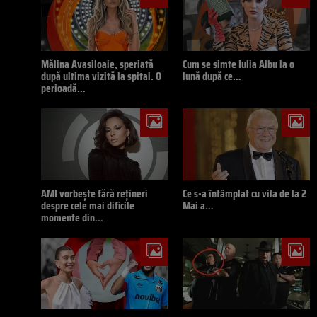
Mălina Avasiloaie, speriată
Cum se simte Iulia Albu la o
după ultima vizită la spital. O
lună după ce…
perioadă…
AMI vorbește fără rețineri
Ce s-a întâmplat cu vila de la 2
despre cele mai dificile
Mai a…
momente din…