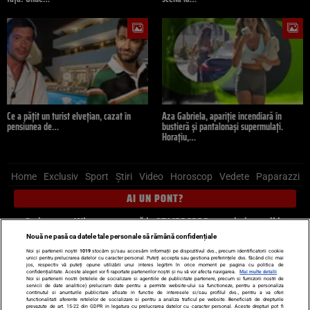
Ce a pățit un turist elvețian, cazat în
Aza Gabriela, apariție incendiară în
pensiunea de…
bustieră și pantalonași supermulați.
Horațiu,…
Home
Exclusiv
Sport
Știri
Video
Horoscop
Vedete
Paparazzi
AI UN PONT?
Scrie-ne pe Whatsapp
, sună la 0741226226 sau trimite mail la
pont@cancan.ro
Nouă ne pasă ca datele tale personale să rămână confidențiale
Noi și partenerii noștri
1019
stocăm și/sau accesăm informații pe dispozitivul dvs., precum identificatorii cookie
unici pentru prelucrarea datelor cu caracter personal. Puteți accepta sau gestiona preferințele dvs. făcând clic mai
Știri interne
Știri externe
Politică
jos, respectiv vă puteți opune utilizării unui interes legitim în orice moment pe pagina cu politica de
confidențialitate. Aceste alegeri vor fi raportate partenerilor noștri și nu vă vor afecta navigarea.
Mai multe detalii
Noi si partenerii nostri (retelele de socializare si agentiile de publicitate partenere, precum si furnizorii nostri de
servicii de date analitice) prelucram date pentru a permite website-ului sa functioneze, pentru a personaliza
Ultimele stiri
Diete
Insula Iubirii
Dictionar de vise
LIFE STYLE
continutul si anunturile publicitare afisate in functie de interesele si/sau profilul dvs., pentru a va oferi
functionalitati aferente retelelor de socializare si pentru a analiza traficul pe website. Beneficiati de drepturile
Horoscop
prevazute de art. 15-22 din GDPR in legatura cu prelucrarea datelor cu caracter personal. Aceste drepturi pot fi