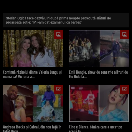
Stelian Ogică face dezvăluiri după prima noapte petrecută alături de
proaspăta soție: “Mi-am dat examenul ca bărbat”
Continuă războiul dintre Valeria Lungu și
Emil Rengle, show de senzație alături de
mama sa! Victoria a…
Flo Rida la…
Andreea Ibacka și Cabral, din nou față în
Cine e Bianca, tânăra care a urcat pe
față! Unde…
scenă la…