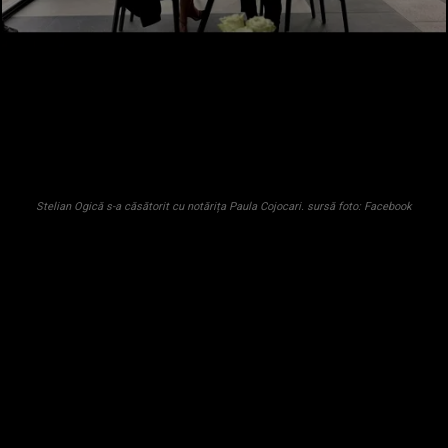
Stelian Ogică s-a căsătorit cu notărița Paula Cojocari. sursă foto: Facebook