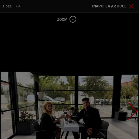
Poza
1
/ 4
ÎNAPOI LA ARTICOL