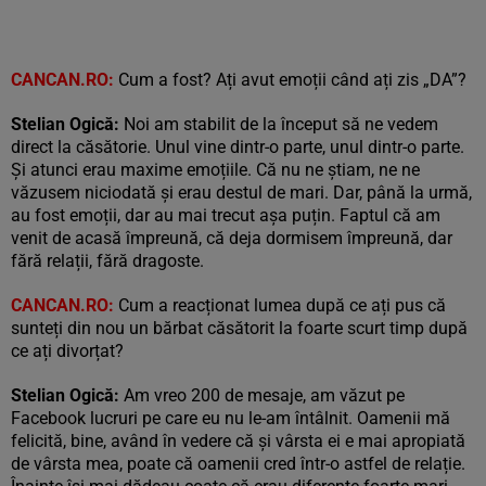
CANCAN.RO:
Cum a fost? Ați avut emoții când ați zis „DA”?
Stelian Ogică:
Noi am stabilit de la început să ne vedem
direct la căsătorie. Unul vine dintr-o parte, unul dintr-o parte.
Și atunci erau maxime emoțiile. Că nu ne știam, ne ne
văzusem niciodată și erau destul de mari. Dar, până la urmă,
au fost emoții, dar au mai trecut așa puțin. Faptul că am
venit de acasă împreună, că deja dormisem împreună, dar
fără relații, fără dragoste.
CANCAN.RO:
Cum a reacționat lumea după ce ați pus că
sunteți din nou un bărbat căsătorit la foarte scurt timp după
ce ați divorțat?
Stelian Ogică:
Am vreo 200 de mesaje, am văzut pe
Facebook lucruri pe care eu nu le-am întâlnit. Oamenii mă
felicită, bine, având în vedere că și vârsta ei e mai apropiată
de vârsta mea, poate că oamenii cred într-o astfel de relație.