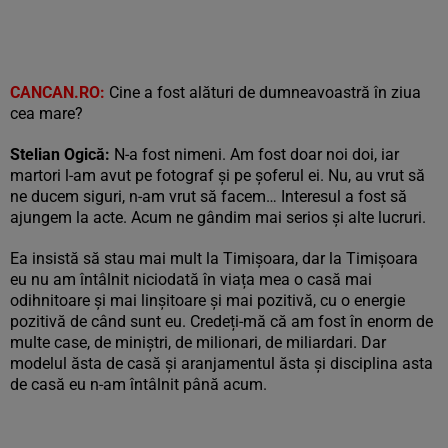
CANCAN.RO:
Cine a fost alături de dumneavoastră în ziua
cea mare?
Stelian Ogică:
N-a fost nimeni. Am fost doar noi doi, iar
martori l-am avut pe fotograf și pe șoferul ei. Nu, au vrut să
ne ducem siguri, n-am vrut să facem… Interesul a fost să
ajungem la acte. Acum ne gândim mai serios și alte lucruri.
Ea insistă să stau mai mult la Timișoara, dar la Timișoara
eu nu am întâlnit niciodată în viața mea o casă mai
odihnitoare și mai linșitoare și mai pozitivă, cu o energie
pozitivă de când sunt eu. Credeți-mă că am fost în enorm de
multe case, de miniștri, de milionari, de miliardari. Dar
modelul ăsta de casă și aranjamentul ăsta și disciplina asta
de casă eu n-am întâlnit până acum.