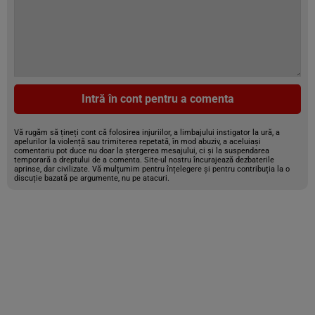
Intră în cont pentru a comenta
Vă rugăm să țineți cont că folosirea injuriilor, a limbajului instigator la ură, a
apelurilor la violență sau trimiterea repetată, în mod abuziv, a aceluiași
comentariu pot duce nu doar la ștergerea mesajului, ci și la suspendarea
temporară a dreptului de a comenta. Site-ul nostru încurajează dezbaterile
aprinse, dar civilizate. Vă mulțumim pentru înțelegere și pentru contribuția la o
discuție bazată pe argumente, nu pe atacuri.