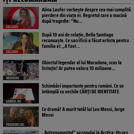
Alina Laufer vorbește despre cea mai cumplită
pierdere din viața ei. Regretul care o macină
după tragedie: “Nu…
EXCLUSIV
După 10 ani de relație, Bella Santiago
recunoaște. Ce sacrificii a făcut artista pentru
familia ei: „A fost…
EXCLUSIV
Obiectul legendar al lui Maradona, scos la
licitație! Ar putea valora 10 milioane...
MEDIAFAX
Schimbări importante pentru români. Ce se
întâmplă cu vechile CĂRȚI DE IDENTITATE
GANDUL.RO
Ce dramă! A murit tatăl lui Leo Messi, Jorge
Messi
PROSPORT.RO
„Antrenamentul” sezonului în Arctica: Un urs