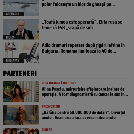
polar folosește un bloc de gheață pe...
ADEVARUL
„Toată lumea este speriată”. Elita rusă se
teme că FSB „scapă de sub...
DIGI24
Adio drumuri repetate după țigări ieftine în
Bulgaria. România limitează la 40 de...
MEDIAFAX
PARTENERI
CE SE ÎNTÂMPLĂ DOCTORE?
Alina Pușcău, mărturisire sfâșietoare înainte de
operație. A fost diagnosticată cu cancer la sân în...
PROSPORT.RO
„Bătălia pentru 50.000.000 de dolari”. Divorțul
anului: Anamaria atacă averea milionarului
CIAO.RO