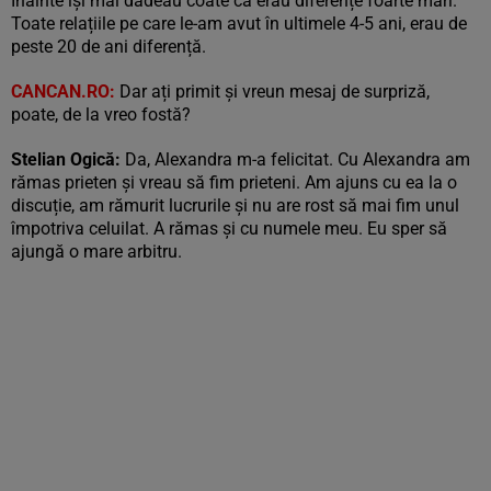
Înainte își mai dădeau coate că erau diferențe foarte mari.
Toate relațiile pe care le-am avut în ultimele 4-5 ani, erau de
peste 20 de ani diferență.
CANCAN.RO:
Dar ați primit și vreun mesaj de surpriză,
poate, de la vreo fostă?
Stelian Ogică:
Da, Alexandra m-a felicitat. Cu Alexandra am
rămas prieten și vreau să fim prieteni. Am ajuns cu ea la o
discuție, am rămurit lucrurile și nu are rost să mai fim unul
împotriva celuilat. A rămas și cu numele meu. Eu sper să
ajungă o mare arbitru.