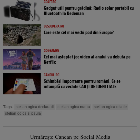
GO4IT.RO
Gadget util pentru grădină: Radio solar portabil cu
Bluetooth la Dedeman
DESCOPERA.RO
Care este cel mai vechi pod din Europa?
GO4GAMES
Cel mai așteptat joc video al anului va debuta pe
Netflix
GANDUL.RO
Schimbări importante pentru români. Ce se
întâmplă cu vechile CĂRȚI DE IDENTITATE
Tags:
stelian ogica declaratii
stelian ogica nunta
stelian ogica relatie
stelian ogica si paula
Urmărește Cancan pe Social Media