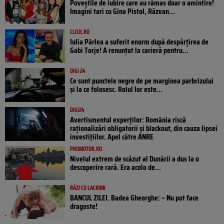
Poveştile de iubire care au rămas doar o amintire!
Imagini tari cu Gina Pistol, Răzvan...
CLICK.RO
Iulia Pârlea a suferit enorm după despărțirea de
Gabi Torje! A renunțat la carieră pentru...
DIGI 24
Ce sunt punctele negre de pe marginea parbrizului
și la ce folosesc. Rolul lor este...
DIGI24
Avertismentul experților: România riscă
raționalizări obligatorii și blackout, din cauza lipsei
investițiilor. Apel către ANRE
PROMOTOR.RO
Nivelul extrem de scăzut al Dunării a dus la o
descoperire rară. Era acolo de...
RÂZI CU LACRIMI
BANCUL ZILEI. Badea Gheorghe: – Nu pot face
dragoste!