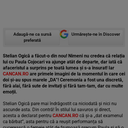
Adaugă-ne ca sursă
Urmărește-ne în Discover
preferată
Stelian Ogică a făcut-o din nou! Nimeni nu credea că relația
lui cu Paula Cojocari va ajunge atât de departe, dar iată că
afaceristul a surprins pe toată lumea și s-a însurat! Iar
CANCAN.RO
are primele imagini de la momentul în care cei
doi și-au spus marele „DA”! Ceremonia a fost una discretă,
fără alai, fără sute de invitați și fără tam-tam, dar cu multe
emoții.
Stelian Ogică pare mai îndrăgostit ca niciodată și nici nu
ascunde asta. Din contră! În stilul lui savuros și direct,
acesta a declarat pentru
CANCAN.RO
că și-a „dat examenul
ca bărbat”, asta pentru că a reușit performanța să
cucerească o femeie atât de frumoasă precum Paula și să o