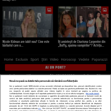
Nicole Kidman are iubit nou? Cine este
Îți amintești de Charisma Carpenter din
bărbatul care o…
„Buffy, spaima vampirilor”? Actrița…
Home
Exclusiv
Sport
Știri
Video
Horoscop
Vedete
Paparazzi
AI UN PONT?
Scrie-ne pe Whatsapp
, sună la 0741226226 sau trimite mail la
pont@cancan.ro
Nouă ne pasă ca datele tale personale să rămână confidențiale
Noi și partenerii noștri
1019
stocăm și/sau accesăm informații pe dispozitivul dvs., precum identificatorii cookie
unici pentru prelucrarea datelor cu caracter personal. Puteți accepta sau gestiona preferințele dvs. făcând clic mai
Știri interne
Știri externe
Politică
jos, respectiv vă puteți opune utilizării unui interes legitim în orice moment pe pagina cu politica de
confidențialitate. Aceste alegeri vor fi raportate partenerilor noștri și nu vă vor afecta navigarea.
Mai multe detalii
Noi si partenerii nostri (retelele de socializare si agentiile de publicitate partenere, precum si furnizorii nostri de
servicii de date analitice) prelucram date pentru a permite website-ului sa functioneze, pentru a personaliza
Ultimele stiri
Diete
Insula Iubirii
Dictionar de vise
LIFE STYLE
continutul si anunturile publicitare afisate in functie de interesele si/sau profilul dvs., pentru a va oferi
functionalitati aferente retelelor de socializare si pentru a analiza traficul pe website. Beneficiati de drepturile
Horoscop
prevazute de art. 15-22 din GDPR in legatura cu prelucrarea datelor cu caracter personal. Aceste drepturi pot fi
exercitate prin modalitatea indicata
aici
. Prin click pe “ACCEPT TOATE”, acceptati folosirea tuturor Tehnologiilor de
tip Cookie, care implica inclusiv acceptul dvs. cu privire la stocarea/accesarea informatiilor de catre Vendor-ii cu