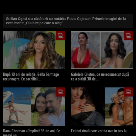
Stelian Ogică s-a căsătorit cu notărița Paula Cojocari. Primele imagini de la
eveniment: „O iubire pe care o aleg”
După 10 ani de relație, Bella Santiago
Gabriela Cristea, de nerecunoscut după
recunoaște. Ce sacrificii…
ce a slăbit 30 de…
Oana Gherman a împlinit 36 de ani. Ce
Cei doi rivali care vor da nas în nas la…
mesaj i-a…