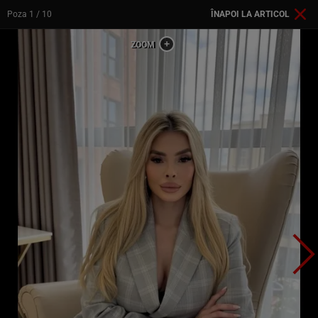
Poza
1
/ 10
ÎNAPOI LA ARTICOL