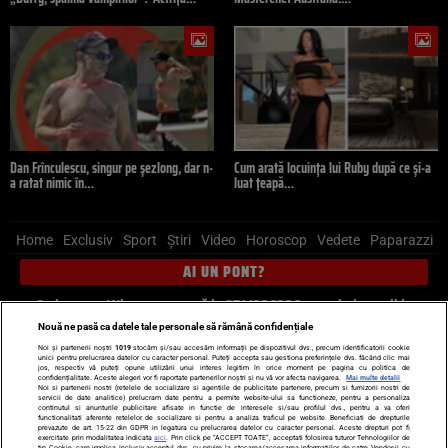
Dan Frînculescu, singur pe șezlong, dar n-
Cum arată locuința lui Ruby după ce și-a
a ratat nimic în…
luat țeapă…
Home
Exclusiv
Sport
Știri
Video
Horoscop
Vedete
Paparazzi
AI UN PONT?
Scrie-ne pe Whatsapp
, sună la 0741226226 sau trimite mail la
pont@cancan.ro
Nouă ne pasă ca datele tale personale să rămână confidențiale
Noi și partenerii noștri
1019
stocăm și/sau accesăm informații pe dispozitivul dvs., precum identificatorii cookie
unici pentru prelucrarea datelor cu caracter personal. Puteți accepta sau gestiona preferințele dvs. făcând clic mai
Știri interne
Știri externe
Politică
jos, respectiv vă puteți opune utilizării unui interes legitim în orice moment pe pagina cu politica de
confidențialitate. Aceste alegeri vor fi raportate partenerilor noștri și nu vă vor afecta navigarea.
Mai multe detalii
Noi si partenerii nostri (retelele de socializare si agentiile de publicitate partenere, precum si furnizorii nostri de
servicii de date analitice) prelucram date pentru a permite website-ului sa functioneze, pentru a personaliza
Ultimele stiri
Diete
Insula Iubirii
Dictionar de vise
LIFE STYLE
continutul si anunturile publicitare afisate in functie de interesele si/sau profilul dvs., pentru a va oferi
functionalitati aferente retelelor de socializare si pentru a analiza traficul pe website. Beneficiati de drepturile
Horoscop
prevazute de art. 15-22 din GDPR in legatura cu prelucrarea datelor cu caracter personal. Aceste drepturi pot fi
exercitate prin modalitatea indicata
aici
. Prin click pe “ACCEPT TOATE”, acceptati folosirea tuturor Tehnologiilor de
tip Cookie, care implica inclusiv acceptul dvs. cu privire la stocarea/accesarea informatiilor de catre Vendor-ii cu