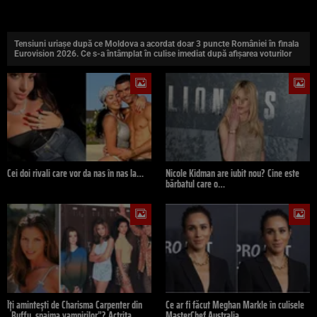
Tensiuni uriașe după ce Moldova a acordat doar 3 puncte României în finala
Eurovision 2026. Ce s-a întâmplat în culise imediat după afișarea voturilor
Cei doi rivali care vor da nas în nas la…
Nicole Kidman are iubit nou? Cine este
bărbatul care o…
Îți amintești de Charisma Carpenter din
Ce ar fi făcut Meghan Markle în culisele
„Buffy, spaima vampirilor”? Actrița…
MasterChef Australia.…