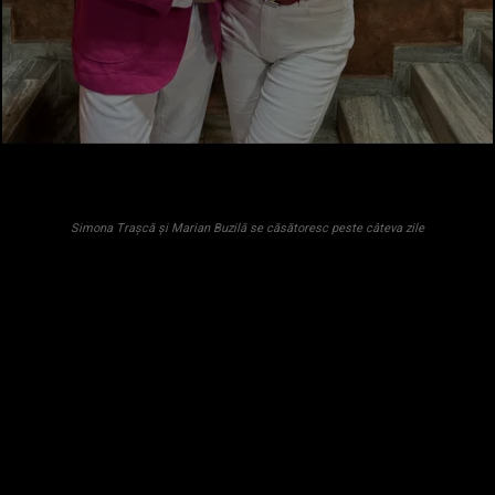
Simona Trașcă și Marian Buzilă se căsătoresc peste câteva zile