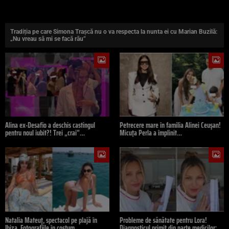
Tradiția pe care Simona Trașcă nu o va respecta la nunta ei cu Marian Buzilă:
„Nu vreau să mi se facă rău”
Alina ex-Desafio a deschis castingul
Petrecere mare în familia Alinei Ceușan!
pentru noul iubit?! Trei „crai”…
Micuța Perla a împlinit…
Natalia Mateuț, spectacol pe plajă în
Probleme de sănătate pentru Lora!
Ibiza. Fotografiile în costum…
Diagnosticul primit din parte medicilor:…