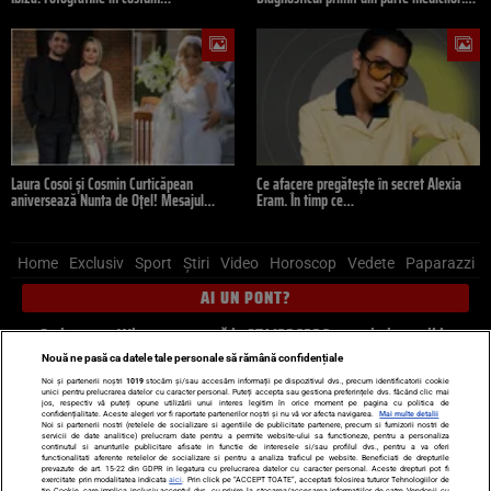
Laura Cosoi și Cosmin Curticăpean
Ce afacere pregătește în secret Alexia
aniversează Nunta de Oțel! Mesajul…
Eram. În timp ce…
Home
Exclusiv
Sport
Știri
Video
Horoscop
Vedete
Paparazzi
AI UN PONT?
Scrie-ne pe Whatsapp
, sună la 0741226226 sau trimite mail la
pont@cancan.ro
Nouă ne pasă ca datele tale personale să rămână confidențiale
Noi și partenerii noștri
1019
stocăm și/sau accesăm informații pe dispozitivul dvs., precum identificatorii cookie
unici pentru prelucrarea datelor cu caracter personal. Puteți accepta sau gestiona preferințele dvs. făcând clic mai
Știri interne
Știri externe
Politică
jos, respectiv vă puteți opune utilizării unui interes legitim în orice moment pe pagina cu politica de
confidențialitate. Aceste alegeri vor fi raportate partenerilor noștri și nu vă vor afecta navigarea.
Mai multe detalii
Noi si partenerii nostri (retelele de socializare si agentiile de publicitate partenere, precum si furnizorii nostri de
servicii de date analitice) prelucram date pentru a permite website-ului sa functioneze, pentru a personaliza
Ultimele stiri
Diete
Insula Iubirii
Dictionar de vise
LIFE STYLE
continutul si anunturile publicitare afisate in functie de interesele si/sau profilul dvs., pentru a va oferi
functionalitati aferente retelelor de socializare si pentru a analiza traficul pe website. Beneficiati de drepturile
Horoscop
prevazute de art. 15-22 din GDPR in legatura cu prelucrarea datelor cu caracter personal. Aceste drepturi pot fi
exercitate prin modalitatea indicata
aici
. Prin click pe “ACCEPT TOATE”, acceptati folosirea tuturor Tehnologiilor de
tip Cookie, care implica inclusiv acceptul dvs. cu privire la stocarea/accesarea informatiilor de catre Vendor-ii cu