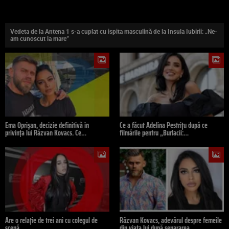
Vedeta de la Antena 1 s-a cuplat cu ispita masculină de la Insula Iubirii: „Ne-
am cunoscut la mare”
Ema Oprișan, decizie definitivă în
Ce a făcut Adelina Pestrițu după ce
privința lui Răzvan Kovacs. Ce…
filmările pentru „Burlacii:…
Are o relație de trei ani cu colegul de
Răzvan Kovacs, adevărul despre femeile
scenă,…
din viața lui după separarea…