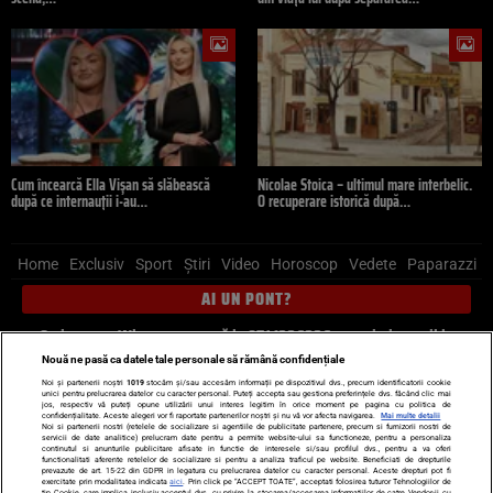
Cum încearcă Ella Vișan să slăbească
Nicolae Stoica – ultimul mare interbelic.
după ce internauții i-au…
O recuperare istorică după…
Home
Exclusiv
Sport
Știri
Video
Horoscop
Vedete
Paparazzi
AI UN PONT?
Scrie-ne pe Whatsapp
, sună la 0741226226 sau trimite mail la
pont@cancan.ro
Nouă ne pasă ca datele tale personale să rămână confidențiale
Noi și partenerii noștri
1019
stocăm și/sau accesăm informații pe dispozitivul dvs., precum identificatorii cookie
unici pentru prelucrarea datelor cu caracter personal. Puteți accepta sau gestiona preferințele dvs. făcând clic mai
Știri interne
Știri externe
Politică
jos, respectiv vă puteți opune utilizării unui interes legitim în orice moment pe pagina cu politica de
confidențialitate. Aceste alegeri vor fi raportate partenerilor noștri și nu vă vor afecta navigarea.
Mai multe detalii
Noi si partenerii nostri (retelele de socializare si agentiile de publicitate partenere, precum si furnizorii nostri de
servicii de date analitice) prelucram date pentru a permite website-ului sa functioneze, pentru a personaliza
Ultimele stiri
Diete
Insula Iubirii
Dictionar de vise
LIFE STYLE
continutul si anunturile publicitare afisate in functie de interesele si/sau profilul dvs., pentru a va oferi
functionalitati aferente retelelor de socializare si pentru a analiza traficul pe website. Beneficiati de drepturile
Horoscop
prevazute de art. 15-22 din GDPR in legatura cu prelucrarea datelor cu caracter personal. Aceste drepturi pot fi
exercitate prin modalitatea indicata
aici
. Prin click pe “ACCEPT TOATE”, acceptati folosirea tuturor Tehnologiilor de
tip Cookie, care implica inclusiv acceptul dvs. cu privire la stocarea/accesarea informatiilor de catre Vendor-ii cu