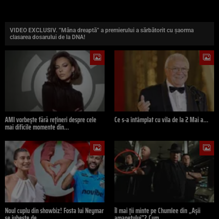
VIDEO EXCLUSIV. ”Mâna dreaptă” a premierului a sărbătorit cu şaorma
clasarea dosarului de la DNA!
AMI vorbește fără rețineri despre cele
Ce s-a întâmplat cu vila de la 2 Mai a…
mai dificile momente din…
Noul cuplu din showbiz! Fosta lui Neymar
Îl mai ții minte pe Chumlee din „Așii
se iubește de…
amanetului”? Cum…