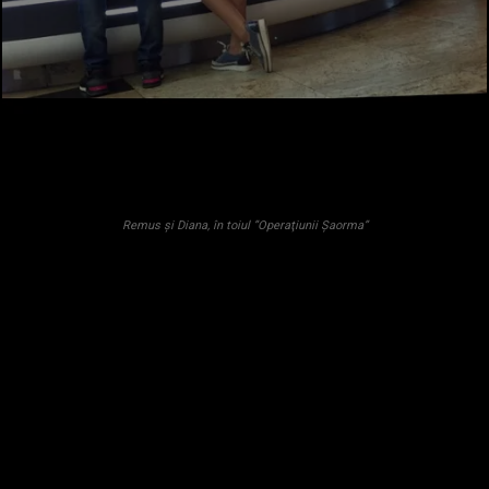
Remus şi Diana, în toiul ”Operaţiunii Şaorma”