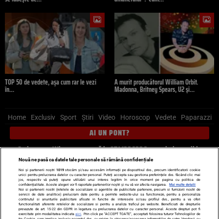
TOP 50 de vedete, așa cum rar le vezi
A murit producătorul William Orbit.
în…
Madonna, Britney Spears, U2 și…
Home
Exclusiv
Sport
Știri
Video
Horoscop
Vedete
Paparazzi
AI UN PONT?
Scrie-ne pe Whatsapp
, sună la 0741226226 sau trimite mail la
pont@cancan.ro
Nouă ne pasă ca datele tale personale să rămână confidențiale
Noi și partenerii noștri
1019
stocăm și/sau accesăm informații pe dispozitivul dvs., precum identificatorii cookie
unici pentru prelucrarea datelor cu caracter personal. Puteți accepta sau gestiona preferințele dvs. făcând clic mai
Știri interne
Știri externe
Politică
jos, respectiv vă puteți opune utilizării unui interes legitim în orice moment pe pagina cu politica de
confidențialitate. Aceste alegeri vor fi raportate partenerilor noștri și nu vă vor afecta navigarea.
Mai multe detalii
Noi si partenerii nostri (retelele de socializare si agentiile de publicitate partenere, precum si furnizorii nostri de
servicii de date analitice) prelucram date pentru a permite website-ului sa functioneze, pentru a personaliza
Ultimele stiri
Diete
Insula Iubirii
Dictionar de vise
LIFE STYLE
continutul si anunturile publicitare afisate in functie de interesele si/sau profilul dvs., pentru a va oferi
functionalitati aferente retelelor de socializare si pentru a analiza traficul pe website. Beneficiati de drepturile
Horoscop
prevazute de art. 15-22 din GDPR in legatura cu prelucrarea datelor cu caracter personal. Aceste drepturi pot fi
exercitate prin modalitatea indicata
aici
. Prin click pe “ACCEPT TOATE”, acceptati folosirea tuturor Tehnologiilor de
tip Cookie, care implica inclusiv acceptul dvs. cu privire la stocarea/accesarea informatiilor de catre Vendor-ii cu