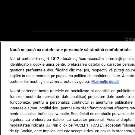
Home
Nouă ne pasă ca datele tale personale să rămână confidențiale
AI UN PONT?
Scrie-ne p
Noi și partenerii noștri
1017
stocăm și/sau accesăm informații pe disp
identificatorii cookie unici pentru prelucrarea datelor cu caracter person
gestiona preferințele dvs. făcând clic mai jos, respectiv vă puteți opune 
legitim în orice moment pe pagina cu politica de confidențialitate. Aceste a
partenerilor noștri și nu vă vor afecta navigarea.
Mai multe detalii
Noi si partenerii nostri (retelele de socializare si agentiile de publicita
Ultimele s
furnizorii nostri de servicii de date analitice) prelucram date pentru a p
functioneze, pentru a personaliza continutul si anunturile publicitare
Echipa editorială
Termeni si
interesele si/sau profilul dvs., pentru a va oferi functionalitati aferente ret
pentru a analiza traficul pe website. Beneficiati de drepturile prevazute de
legatura cu prelucrarea datelor cu caracter personal. Aceste drepturi 
modalitatea indicata
. Prin click pe “ACCEPT TOATE”, acceptati folosire
aici
de tip Cookie, care implica inclusiv acceptul dvs. cu privire la stocarea/