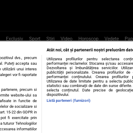
Exclusiv
Sport
Știri
Video
Horoscop
Vedete
Pap
Atât noi, cât și partenerii noștri prelucrăm dat
e Whatsapp
, sună la 0741226226 sau trim
ozitivul dvs., precum
Utilizarea profilurilor pentru selectarea conț
al. Puteți accepta sau
performanței reclamelor. Stocarea și/sau accesarea 
Dezvoltarea și îmbunătățirea serviciilor. Utiliza
utilizării unui interes
publicității personalizate. Crearea profilurilor d
legeri vor fi raportate
Știri interne
Știri externe
Politică
performanței conținutului. Crearea profilurilor 
Utilizarea de date limitate pentru a selecta public
statistici sau combinații de date din surse diferite. 
te partenere, precum si
selecta conținutul. Date precise de geolocație
tiri
Diete
Insula Iubirii
Dictionar de vise
LIFE STYLE
dispozitivului.
ermite website-ului sa
Listă parteneri (furnizori)
 afisate in functie de
 condiții
Politica de confidențialitate
Politica privind Cookie
elelor de socializare si
 art. 15-22 din GDPR in
pot fi exercitate prin
Modifică Setările
a tuturor Tehnologiilor
accesarea informatiilor