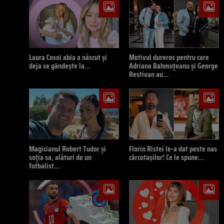
Laura Cosoi abia a născut și
Motivul dureros pentru care
deja se gândește la…
Adriana Bahmuțeanu și George
Restivan au…
Magicianul Robert Tudor și
Florin Ristei le-a dat peste nas
soția sa, alături de un
cârcotașilor! Ce le spune…
fotbalist…