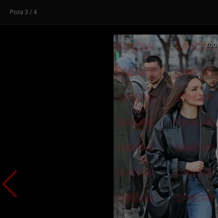
Poza
3
/ 4