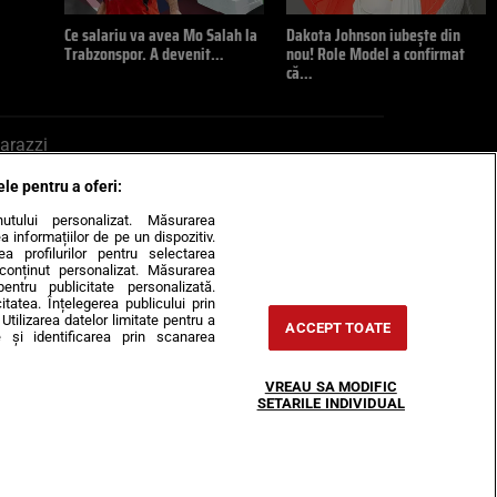
Ce salariu va avea Mo Salah la
Dakota Johnson iubește din
Trabzonspor. A devenit…
nou! Role Model a confirmat
că…
arazzi
ele pentru a oferi:
ite mail la pont@cancan.ro
inutului personalizat. Măsurarea
informațiilor de pe un dispozitiv.
rea profilurilor pentru selectarea
e conținut personalizat. Măsurarea
pentru publicitate personalizată.
itatea. Înțelegerea publicului prin
Utilizarea datelor limitate pentru a
ACCEPT TOATE
 și identificarea prin scanarea
Horoscop
VREAU SA MODIFIC
-urile
Despre noi
Contact
SETARILE INDIVIDUAL