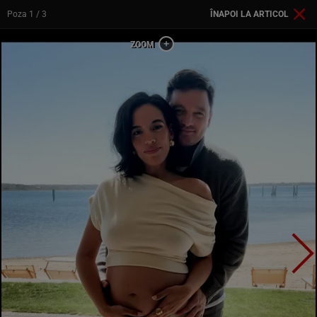
Poza
1
/ 3
ÎNAPOI LA ARTICOL