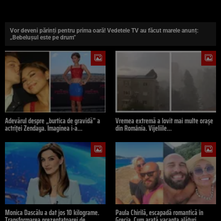
Vor deveni părinți pentru prima oară! Vedetele TV au făcut marele anunț:
„Bebelușul este pe drum”
Adevărul despre „burtica de gravidă” a
Vremea extremă a lovit mai multe orașe
actriței Zendaya. Imaginea i-a…
din România. Vijeliile…
Monica Dascălu a dat jos 10 kilograme.
Paula Chirilă, escapadă romantică în
Transformarea prezentatoarei de…
Grecia. Cum arată vacanța alături…