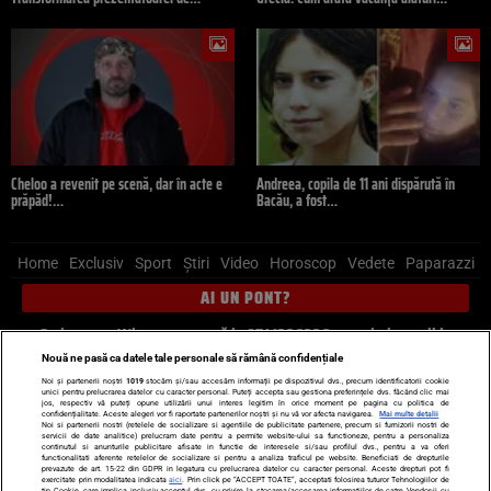
Cheloo a revenit pe scenă, dar în acte e
Andreea, copila de 11 ani dispărută în
prăpăd!…
Bacău, a fost…
Home
Exclusiv
Sport
Știri
Video
Horoscop
Vedete
Paparazzi
AI UN PONT?
Scrie-ne pe Whatsapp
, sună la 0741226226 sau trimite mail la
pont@cancan.ro
Nouă ne pasă ca datele tale personale să rămână confidențiale
Noi și partenerii noștri
1019
stocăm și/sau accesăm informații pe dispozitivul dvs., precum identificatorii cookie
unici pentru prelucrarea datelor cu caracter personal. Puteți accepta sau gestiona preferințele dvs. făcând clic mai
Știri interne
Știri externe
Politică
jos, respectiv vă puteți opune utilizării unui interes legitim în orice moment pe pagina cu politica de
confidențialitate. Aceste alegeri vor fi raportate partenerilor noștri și nu vă vor afecta navigarea.
Mai multe detalii
Noi si partenerii nostri (retelele de socializare si agentiile de publicitate partenere, precum si furnizorii nostri de
servicii de date analitice) prelucram date pentru a permite website-ului sa functioneze, pentru a personaliza
Ultimele stiri
Diete
Insula Iubirii
Dictionar de vise
LIFE STYLE
continutul si anunturile publicitare afisate in functie de interesele si/sau profilul dvs., pentru a va oferi
functionalitati aferente retelelor de socializare si pentru a analiza traficul pe website. Beneficiati de drepturile
Horoscop
prevazute de art. 15-22 din GDPR in legatura cu prelucrarea datelor cu caracter personal. Aceste drepturi pot fi
exercitate prin modalitatea indicata
aici
. Prin click pe “ACCEPT TOATE”, acceptati folosirea tuturor Tehnologiilor de
tip Cookie, care implica inclusiv acceptul dvs. cu privire la stocarea/accesarea informatiilor de catre Vendor-ii cu