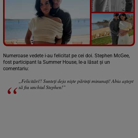
Vezi galeria foto
3 poze
Numeroase vedete i-au felicitat pe cei doi. Stephen McGee,
fost participant la Summer House, le-a lăsat și un
comentariu:
„Felicitări!! Sunteți deja niște părinți minunați! Abia aștept
să fiu unchiul Stephen!”