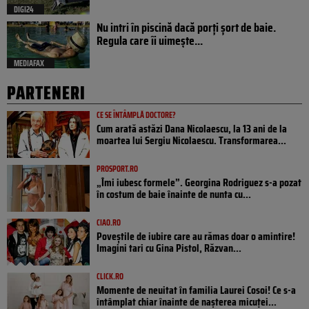
DIGI24
Nu intri în piscină dacă porți șort de baie.
Regula care îi uimește...
MEDIAFAX
PARTENERI
CE SE ÎNTÂMPLĂ DOCTORE?
Cum arată astăzi Dana Nicolaescu, la 13 ani de la
moartea lui Sergiu Nicolaescu. Transformarea...
PROSPORT.RO
„Îmi iubesc formele”. Georgina Rodriguez s-a pozat
în costum de baie înainte de nunta cu...
CIAO.RO
Poveştile de iubire care au rămas doar o amintire!
Imagini tari cu Gina Pistol, Răzvan...
CLICK.RO
Momente de neuitat în familia Laurei Cosoi! Ce s-a
întâmplat chiar înainte de nașterea micuței...