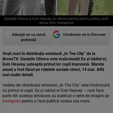
Danielle Olivera și Eoin Heavey vor deveni părinți pentru prima oară!
Sursa foto: Instagram
Adaugă-ne ca sursă
Urmărește-ne în Discover
preferată
Vești mari în distribuția emisiunii „In The City” de la
BravoTV: Danielle Olivera este însărcinată! Ea și iubitul ei,
Eoin Heavey, așteaptă primul lor copil împreună. Marele
anunț a fost făcut pe rețelele sociale vineri, 14 mai. Află
mai multe detalii.
Vedeta din distribuția emisiunii „In The City” este însărcinată
cu primul ei copil. Ea și iubitul ei Eoin Heavey – care face
parte din aceeași emisiune, au publicat o serie de imagini pe
Instagram
pentru a face publică vestea cea mare.