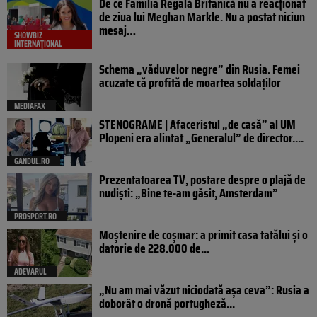
De ce Familia Regală Britanică nu a reacționat
de ziua lui Meghan Markle. Nu a postat niciun
mesaj…
SHOWBIZ
INTERNAȚIONAL
Schema „văduvelor negre” din Rusia. Femei
acuzate că profită de moartea soldaților
MEDIAFAX
STENOGRAME | Afaceristul „de casă” al UM
Plopeni era alintat „Generalul” de director....
GANDUL.RO
Prezentatoarea TV, postare despre o plajă de
nudiști: „Bine te-am găsit, Amsterdam”
PROSPORT.RO
Moștenire de coșmar: a primit casa tatălui și o
datorie de 228.000 de...
ADEVARUL
„Nu am mai văzut niciodată așa ceva”: Rusia a
doborât o dronă portugheză...