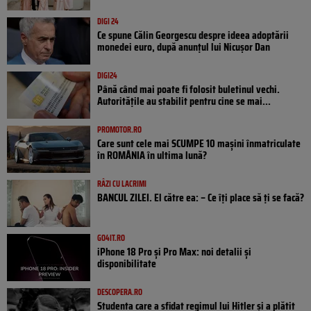
DIGI 24
Ce spune Călin Georgescu despre ideea adoptării
monedei euro, după anunțul lui Nicușor Dan
DIGI24
Până când mai poate fi folosit buletinul vechi.
Autoritățile au stabilit pentru cine se mai...
PROMOTOR.RO
Care sunt cele mai SCUMPE 10 mașini înmatriculate
în ROMÂNIA în ultima lună?
RÂZI CU LACRIMI
BANCUL ZILEI. El către ea: – Ce îți place să ți se facă?
GO4IT.RO
iPhone 18 Pro și Pro Max: noi detalii și
disponibilitate
DESCOPERA.RO
Studenta care a sfidat regimul lui Hitler și a plătit