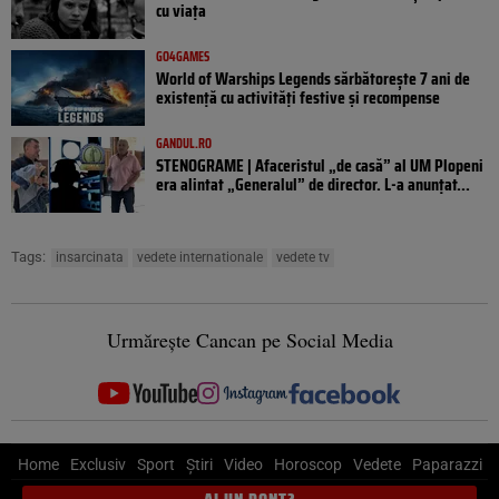
cu viața
GO4GAMES
World of Warships Legends sărbătorește 7 ani de
existență cu activități festive și recompense
GANDUL.RO
STENOGRAME | Afaceristul „de casă” al UM Plopeni
era alintat „Generalul” de director. L-a anunțat...
Tags:
insarcinata
vedete internationale
vedete tv
Urmărește Cancan pe Social Media
Home
Exclusiv
Sport
Știri
Video
Horoscop
Vedete
Paparazzi