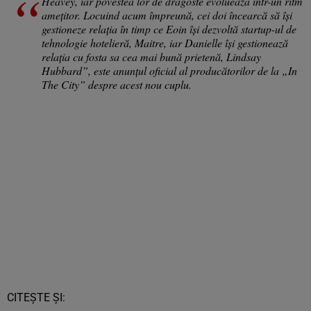
Heavey, iar povestea lor de dragoste evoluează într-un ritm
amețitor. Locuind acum împreună, cei doi încearcă să își
gestioneze relația în timp ce Eoin își dezvoltă startup-ul de
tehnologie hotelieră, Maitre, iar Danielle își gestionează
relația cu fosta sa cea mai bună prietenă, Lindsay
Hubbard”, este anunțul oficial al producătorilor de la „In
The City” despre acest nou cuplu.
CITEȘTE ȘI: