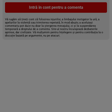
Intră în cont pentru a comenta
Vă rugăm să țineți cont că folosirea injuriilor, a limbajului instigator la ură, a
apelurilor la violență sau trimiterea repetată, în mod abuziv, a aceluiași
comentariu pot duce nu doar la ștergerea mesajului, ci și la suspendarea
temporară a dreptului de a comenta. Site-ul nostru încurajează dezbaterile
aprinse, dar civilizate. Vă mulțumim pentru înțelegere și pentru contribuția la o
discuție bazată pe argumente, nu pe atacuri.