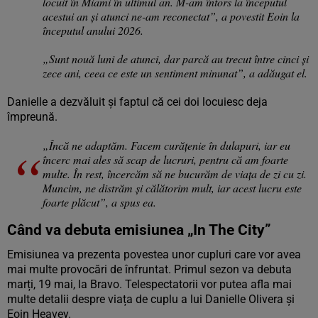
locuit în Miami în ultimul an. M-am întors la începutul
acestui an și atunci ne-am reconectat”, a povestit Eoin la
începutul anului 2026.
„Sunt nouă luni de atunci, dar parcă au trecut între cinci și
zece ani, ceea ce este un sentiment minunat”, a adăugat el.
Danielle a dezvăluit și faptul că cei doi locuiesc deja
împreună.
„Încă ne adaptăm. Facem curățenie în dulapuri, iar eu
încerc mai ales să scap de lucruri, pentru că am foarte
multe. În rest, încercăm să ne bucurăm de viața de zi cu zi.
Muncim, ne distrăm și călătorim mult, iar acest lucru este
foarte plăcut”, a spus ea.
Când va debuta emisiunea „In The City”
Emisiunea va prezenta povestea unor cupluri care vor avea
mai multe provocări de înfruntat. Primul sezon va debuta
marți, 19 mai, la Bravo. Telespectatorii vor putea afla mai
multe detalii despre viața de cuplu a lui Danielle Olivera și
Eoin Heavey.