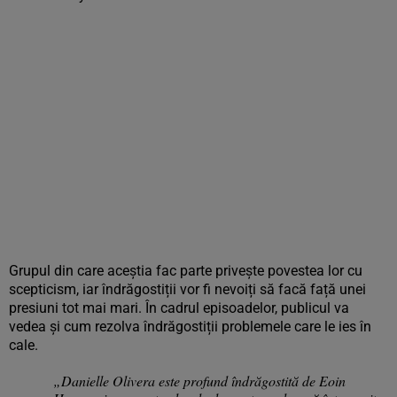
Grupul din care aceștia fac parte privește povestea lor cu
scepticism, iar îndrăgostiții vor fi nevoiți să facă față unei
presiuni tot mai mari. În cadrul episoadelor, publicul va
vedea și cum rezolva îndrăgostiții problemele care le ies în
cale.
„Danielle Olivera este profund îndrăgostită de Eoin