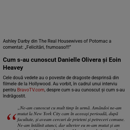
Ashley Darby din The Real Housewives of Potomac a
comentat: „Felicitări, frumoaso!!!”
Cum s-au cunoscut Danielle Olivera și Eoin
Heavey
Cele două vedete au o poveste de dragoste desprinsă din
filmele de la Hollywood. Au vorbit, în cadrul unui interviu
pentru
BravoTV.com
, despre cum s-au cunoscut și cum s-au
îndrăgostit.
„Ne-am cunoscut cu mult timp în urmă. Amândoi ne-am
mutat la New York City cam în aceeași perioadă, după
facultate, și aveam cercuri de prieteni și petreceri comune.
Ne-am întâlnit atunci, dar ulterior eu m-am mutat și am