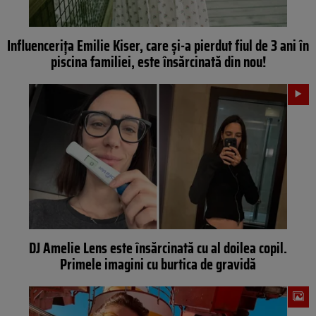
Influencerița Emilie Kiser, care și-a pierdut fiul de 3 ani în
piscina familiei, este însărcinată din nou!
DJ Amelie Lens este însărcinată cu al doilea copil.
Primele imagini cu burtica de gravidă