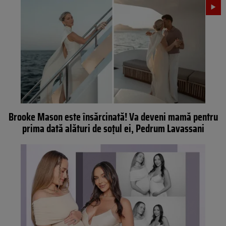
Brooke Mason este însărcinată! Va deveni mamă pentru
prima dată alături de soțul ei, Pedrum Lavassani