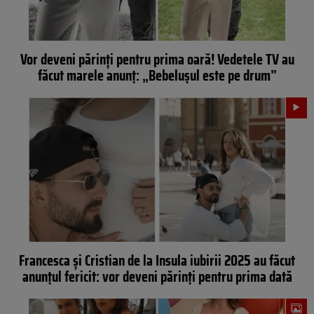
Vor deveni părinți pentru prima oară! Vedetele TV au
făcut marele anunț: „Bebelușul este pe drum”
Francesca și Cristian de la Insula iubirii 2025 au făcut
anunțul fericit: vor deveni părinți pentru prima dată