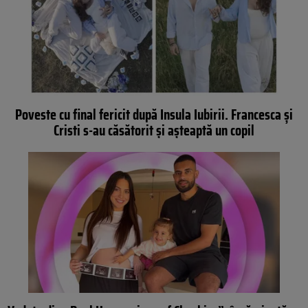
Poveste cu final fericit după Insula Iubirii. Francesca și
Cristi s-au căsătorit și așteaptă un copil