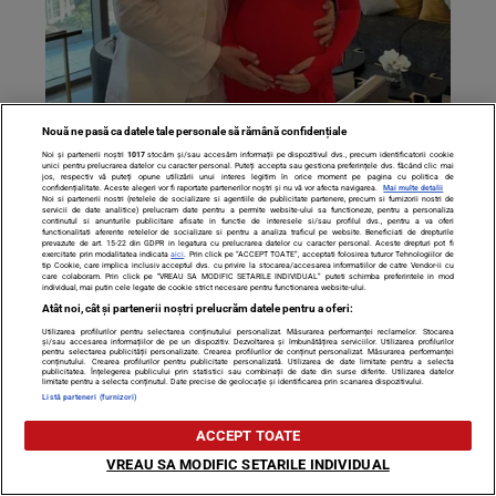
Nouă ne pasă ca datele tale personale să rămână confidențiale
Noi și partenerii noștri
1017
stocăm și/sau accesăm informații pe dispozitivul dvs., precum identificatorii cookie
unici pentru prelucrarea datelor cu caracter personal. Puteți accepta sau gestiona preferințele dvs. făcând clic mai
jos, respectiv vă puteți opune utilizării unui interes legitim în orice moment pe pagina cu politica de
confidențialitate. Aceste alegeri vor fi raportate partenerilor noștri și nu vă vor afecta navigarea.
Mai multe detalii
Noi si partenerii nostri (retelele de socializare si agentiile de publicitate partenere, precum si furnizorii nostri de
servicii de date analitice) prelucram date pentru a permite website-ului sa functioneze, pentru a personaliza
Iustina și Cornel de la Insula Iubirii s-au întors în
continutul si anunturile publicitare afisate in functie de interesele si/sau profilul dvs., pentru a va oferi
functionalitati aferente retelelor de socializare si pentru a analiza traficul pe website. Beneficiati de drepturile
prevazute de art. 15-22 din GDPR in legatura cu prelucrarea datelor cu caracter personal. Aceste drepturi pot fi
România. Mesajul transmis după ce au rămas blocați în
exercitate prin modalitatea indicata
aici
. Prin click pe “ACCEPT TOATE”, acceptati folosirea tuturor Tehnologiilor de
tip Cookie, care implica inclusiv acceptul dvs. cu privire la stocarea/accesarea informatiilor de catre Vendor-ii cu
Dubai
care colaboram. Prin click pe “VREAU SA MODIFIC SETARILE INDIVIDUAL” puteti schimba preferintele in mod
individual, mai putin cele legate de cookie strict necesare pentru functionarea website-ului.
Atât noi, cât și partenerii noștri prelucrăm datele pentru a oferi:
Utilizarea profilurilor pentru selectarea conținutului personalizat. Măsurarea performanței reclamelor. Stocarea
și/sau accesarea informațiilor de pe un dispozitiv. Dezvoltarea și îmbunătățirea serviciilor. Utilizarea profilurilor
pentru selectarea publicității personalizate. Crearea profilurilor de conținut personalizat. Măsurarea performanței
conținutului. Crearea profilurilor pentru publicitate personalizată. Utilizarea de date limitate pentru a selecta
publicitatea. Înțelegerea publicului prin statistici sau combinații de date din surse diferite. Utilizarea datelor
limitate pentru a selecta conținutul. Date precise de geolocație și identificarea prin scanarea dispozitivului.
Listă parteneri (furnizori)
ACCEPT TOATE
VREAU SA MODIFIC SETARILE INDIVIDUAL