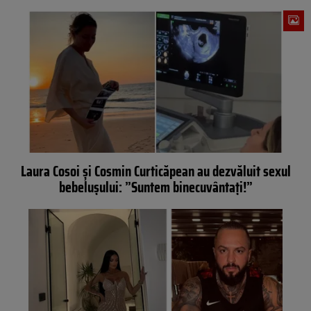
Laura Cosoi și Cosmin Curticăpean au dezvăluit sexul
bebelușului: ”Suntem binecuvântați!”