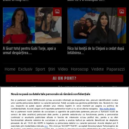
A lăsat totul pentru Gabi Torje, apoi a
Fiica lui Ioniță de la Clejani a cedat după
urmat despărțirea.…
întâlnirea…
Home
Exclusiv
Sport
Știri
Video
Horoscop
Vedete
Paparazzi
AI UN PONT?
Scrie-ne pe Whatsapp
, sună la 0741226226 sau trimite mail la
pont@cancan.ro
Nouă ne pasă ca datele tale personale să rămână confidențiale
Noi și partenerii noștri
1019
stocăm și/sau accesăm informații pe dispozitivul dvs., precum identificatorii cookie
unici pentru prelucrarea datelor cu caracter personal. Puteți accepta sau gestiona preferințele dvs. făcând clic mai
Știri interne
Știri externe
Politică
jos, respectiv vă puteți opune utilizării unui interes legitim în orice moment pe pagina cu politica de
confidențialitate. Aceste alegeri vor fi raportate partenerilor noștri și nu vă vor afecta navigarea.
Mai multe detalii
Noi si partenerii nostri (retelele de socializare si agentiile de publicitate partenere, precum si furnizorii nostri de
servicii de date analitice) prelucram date pentru a permite website-ului sa functioneze, pentru a personaliza
Ultimele stiri
Diete
Insula Iubirii
Dictionar de vise
LIFE STYLE
continutul si anunturile publicitare afisate in functie de interesele si/sau profilul dvs., pentru a va oferi
functionalitati aferente retelelor de socializare si pentru a analiza traficul pe website. Beneficiati de drepturile
Horoscop
prevazute de art. 15-22 din GDPR in legatura cu prelucrarea datelor cu caracter personal. Aceste drepturi pot fi
exercitate prin modalitatea indicata
aici
. Prin click pe “ACCEPT TOATE”, acceptati folosirea tuturor Tehnologiilor de
tip Cookie, care implica inclusiv acceptul dvs. cu privire la stocarea/accesarea informatiilor de catre Vendor-ii cu