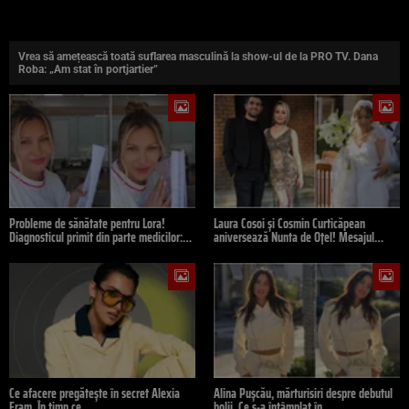
Vrea să amețească toată suflarea masculină la show-ul de la PRO TV. Dana
Roba: „Am stat în portjartier”
Probleme de sănătate pentru Lora!
Laura Cosoi și Cosmin Curticăpean
Diagnosticul primit din parte medicilor:…
aniversează Nunta de Oțel! Mesajul…
Ce afacere pregătește în secret Alexia
Alina Pușcău, mărturisiri despre debutul
Eram. În timp ce…
bolii. Ce s-a întâmplat în…