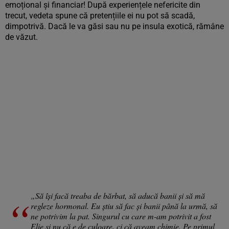
emoțional și financiar! După experiențele nefericite din
trecut, vedeta spune că pretențiile ei nu pot să scadă,
dimpotrivă. Dacă le va găsi sau nu pe insula exotică, rămâne
de văzut.
„Să își facă treaba de bărbat, să aducă banii și să mă
regleze hormonal. Eu știu să fac și banii până la urmă, să
ne potrivim la pat. Singurul cu care m-am potrivit a fost
Elie și nu că e de culoare, ci că aveam chimie. Pe primul