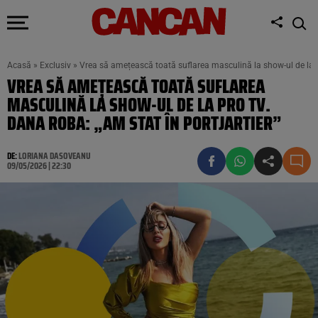
Acasă
»
Exclusiv
»
Vrea să amețească toată suflarea masculină la show-ul de la P
VREA SĂ AMEȚEASCĂ TOATĂ SUFLAREA
MASCULINĂ LA SHOW-UL DE LA PRO TV.
DANA ROBA: „AM STAT ÎN PORTJARTIER”
DE:
LORIANA DASOVEANU
09/05/2026 | 22:30