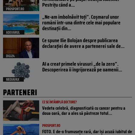
Pestrițu când a...
PROSPORT.RO
„Ne-am îmbolnăvit toți”. Coșmarul unor
români într-una dintre cele mai populare
destinații din...
ADEVARUL
Ce spune Ilie Bolojan despre publicarea
declarației de avere a partenerei sale de...
DIGI24
AI a creat primele virusuri „de la zero”.
Descoperirea îi îngrijorează pe oamenii...
MEDIAFAX
PARTENERI
CE SE ÎNTÂMPLĂ DOCTORE?
Vedeta celebră, diagnosticată cu cancer pentru a
doua oară, dar a ales să păstreze totul...
PROSPORT.RO
FOTO. E de-o frumusețe rară, dar își acuză iubitul de