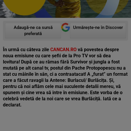
Adaugă-ne ca sursă
Urmărește-ne în Discover
preferată
În urmă cu câteva zile
CANCAN.RO
vă povestea despre
noua emisiune cu care șefii de la Pro TV vor să dea
lovitura! După ce au rămas fără Survivor și jungla a fost
mutată pe alt canal tv, postul din Pache Protopopescu nu a
stat cu mâinile în sân, ci a contraatacat! A „furat” un format
care a făcut ravagii la Antene: Burlacul/ Burlăcița. Și,
pentru că noi aflăm cele mai suculente detalii mereu, vă
spunem și cine vrea să intre în emisiune. Este vorba de o
celebră vedetă de la noi care se vrea Burlăciță. Iată ce a
declarat.