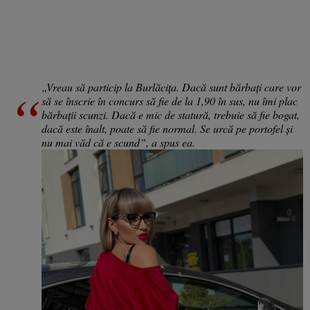
„Vreau să particip la Burlăcița. Dacă sunt bărbați care vor
să se înscrie în concurs să fie de la 1,90 în sus, nu îmi plac
bărbații scunzi. Dacă e mic de statură, trebuie să fie bogat,
dacă este înalt, poate să fie normal. Se urcă pe portofel și
nu mai văd că e scund”, a spus ea.