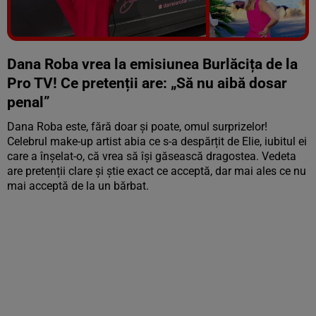
Vezi galeria foto
5 poze
Dana Roba vrea la emisiunea Burlăcița de la
Pro TV! Ce pretenții are: „Să nu aibă dosar
penal”
Dana Roba este, fără doar și poate, omul surprizelor!
Celebrul make-up artist abia ce s-a despărțit de Elie, iubitul ei
care a înșelat-o, că vrea să își găsească dragostea. Vedeta
are pretenții clare și știe exact ce acceptă, dar mai ales ce nu
mai acceptă de la un bărbat.