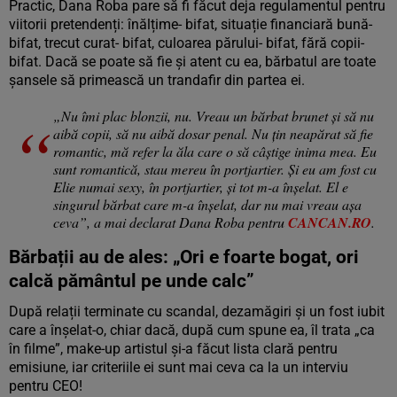
Practic, Dana Roba pare să fi făcut deja regulamentul pentru
viitorii pretendenți: înălțime- bifat, situație financiară bună-
bifat, trecut curat- bifat, culoarea părului- bifat, fără copii-
bifat. Dacă se poate să fie și atent cu ea, bărbatul are toate
șansele să primească un trandafir din partea ei.
„Nu îmi plac blonzii, nu. Vreau un bărbat brunet și să nu
aibă copii, să nu aibă dosar penal. Nu țin neapărat să fie
romantic, mă refer la ăla care o să câștige inima mea. Eu
sunt romantică, stau mereu în portjartier. Și eu am fost cu
Elie numai sexy, în portjartier, și tot m-a înșelat. El e
singurul bărbat care m-a înșelat, dar nu mai vreau așa
ceva”, a mai declarat Dana Roba pentru
CANCAN.RO
.
Bărbații au de ales: „Ori e foarte bogat, ori
calcă pământul pe unde calc”
După relații terminate cu scandal, dezamăgiri și un fost iubit
care a înșelat-o, chiar dacă, după cum spune ea, îl trata „ca
în filme”, make-up artistul și-a făcut lista clară pentru
emisiune, iar criteriile ei sunt mai ceva ca la un interviu
pentru CEO!