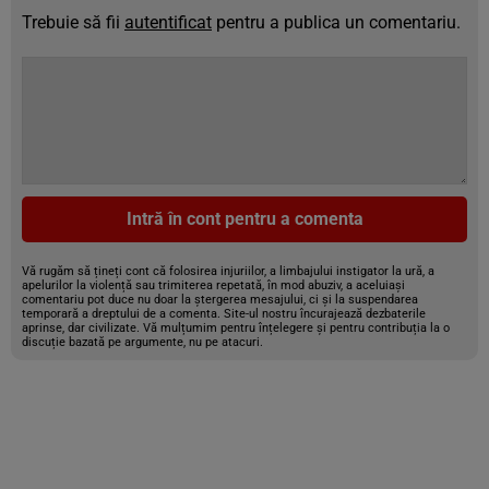
Trebuie să fii
autentificat
pentru a publica un comentariu.
Intră în cont pentru a comenta
Vă rugăm să țineți cont că folosirea injuriilor, a limbajului instigator la ură, a
apelurilor la violență sau trimiterea repetată, în mod abuziv, a aceluiași
comentariu pot duce nu doar la ștergerea mesajului, ci și la suspendarea
temporară a dreptului de a comenta. Site-ul nostru încurajează dezbaterile
aprinse, dar civilizate. Vă mulțumim pentru înțelegere și pentru contribuția la o
discuție bazată pe argumente, nu pe atacuri.