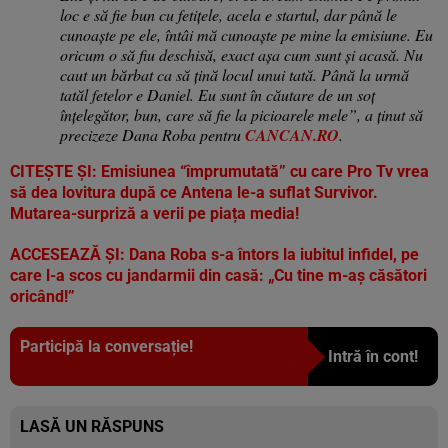
loc e să fie bun cu fetițele, acela e startul, dar până le
cunoaște pe ele, întâi mă cunoaște pe mine la emisiune. Eu
oricum o să fiu deschisă, exact așa cum sunt și acasă. Nu
caut un bărbat ca să țină locul unui tată. Până la urmă
tatăl fetelor e Daniel. Eu sunt în căutare de un soț
înțelegător, bun, care să fie la picioarele mele”, a ținut să
precizeze Dana Roba pentru
CANCAN.RO
.
CITEȘTE ȘI:
Emisiunea “împrumutată” cu care Pro Tv vrea
să dea lovitura după ce Antena le-a suflat Survivor.
Mutarea-surpriză a verii pe piața media!
ACCESEAZĂ ȘI:
Dana Roba s-a întors la iubitul infidel, pe
care l-a scos cu jandarmii din casă: „Cu tine m-aș căsători
oricând!”
Participă la conversație!
Intră în cont!
LASĂ UN RĂSPUNS