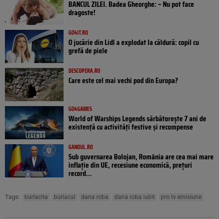
BANCUL ZILEI. Badea Gheorghe: – Nu pot face
dragoste!
GO4IT.RO
O jucărie din Lidl a explodat la căldură: copil cu
grefă de piele
DESCOPERA.RO
Care este cel mai vechi pod din Europa?
GO4GAMES
World of Warships Legends sărbătorește 7 ani de
existență cu activități festive și recompense
GANDUL.RO
Sub guvernarea Bolojan, România are cea mai mare
inflație din UE, recesiune economică, prețuri
record...
Tags:
burlacita
burlacul
dana roba
dana roba iubit
pro tv emisiune