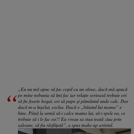
„Eu nu mă apuc să fac copil cu un sărac, dacă mă apucă
pe mine nebunia să îmi fac iar relație serioasă trebuie ori
să fie foarte bogat, ori să pupe și pământul unde calc. Dar
dacă m-a înșelat, exclus. Dacă e „băiatul lui mama” e
bine. Până la urmă să-i calce mama lui, să-i spele ea, ce
trebuie să i le fac eu?! Eu vreau sa stau toată ziua prin
saloane, să fiu răsfățată”, a spus make-up artistul.