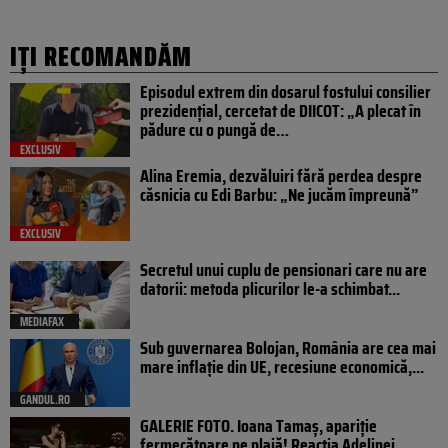
IȚI RECOMANDĂM
Episodul extrem din dosarul fostului consilier
prezidențial, cercetat de DIICOT: „A plecat în
pădure cu o pungă de…
EXCLUSIV
Alina Eremia, dezvăluiri fără perdea despre
căsnicia cu Edi Barbu: „Ne jucăm împreună”
EXCLUSIV
Secretul unui cuplu de pensionari care nu are
datorii: metoda plicurilor le-a schimbat...
MEDIAFAX
Sub guvernarea Bolojan, România are cea mai
mare inflație din UE, recesiune economică,...
GANDUL.RO
GALERIE FOTO. Ioana Tamaş, apariție
fermecătoare pe plajă! Reacția Adelinei