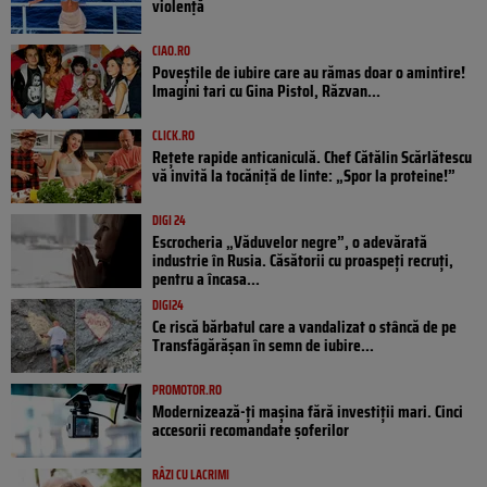
violență
CIAO.RO
Poveştile de iubire care au rămas doar o amintire!
Imagini tari cu Gina Pistol, Răzvan...
CLICK.RO
Rețete rapide anticaniculă. Chef Cătălin Scărlătescu
vă invită la tocăniță de linte: „Spor la proteine!”
DIGI 24
Escrocheria „Văduvelor negre”, o adevărată
industrie în Rusia. Căsătorii cu proaspeți recruți,
pentru a încasa...
DIGI24
Ce riscă bărbatul care a vandalizat o stâncă de pe
Transfăgărășan în semn de iubire...
PROMOTOR.RO
Modernizează-ți mașina fără investiții mari. Cinci
accesorii recomandate șoferilor
RÂZI CU LACRIMI