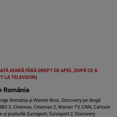
ATĂ AFARĂ FĂRĂ DREPT DE APEL, DUPĂ CE A
UT LA TELEVIZOR
)
din România
Orange România și Warner Bros. Discovery pe lângă
, HBO 3, Cinemax, Cinemax 2, Warner TV, CNN, Cartoon
le şi posturile Eurosport, Eurosport 2, Discovery