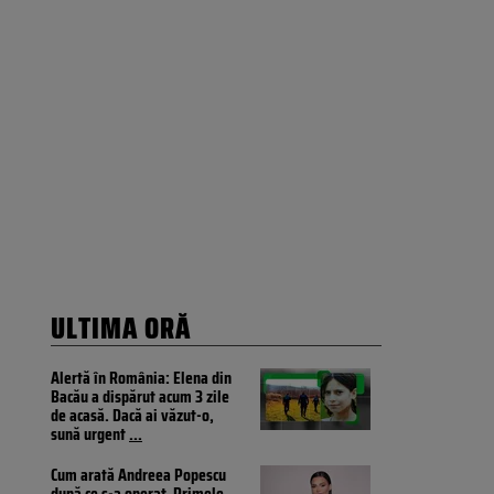
ULTIMA ORĂ
Alertă în România: Elena din
Bacău a dispărut acum 3 zile
de acasă. Dacă ai văzut-o,
sună urgent
...
Cum arată Andreea Popescu
după ce s-a operat. Primele