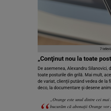
7 telev
„Conţinut nou la toate post
De asemenea, Alexandru Silanovici, d
toate posturile din grilă. Mai mult, ac
de variat, clienții putând vedea de la f
deco, la documentare şi desene anim
„Orange este unul dintre cei mai 
bucurăm că abonaţii Orange vor av