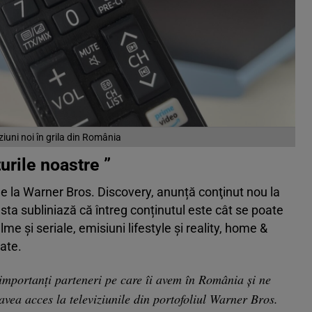
iziuni noi în grila din România
urile noastre ”
e la Warner Bros. Discovery, anunță conţinut nou la
esta subliniază că întreg conținutul este cât se poate
ilme şi seriale, emisiuni lifestyle şi reality, home &
ate.
importanţi parteneri pe care îi avem în România şi ne
ea acces la televiziunile din portofoliul Warner Bros.