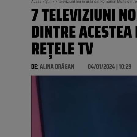
Acasă
»
Știri
»
7 televiziuni noi în grila din România! Multe dintre
7 TELEVIZIUNI N
DINTRE ACESTEA 
REȚELE TV
DE:
ALINA DRĂGAN
04/01/2024 | 10:29