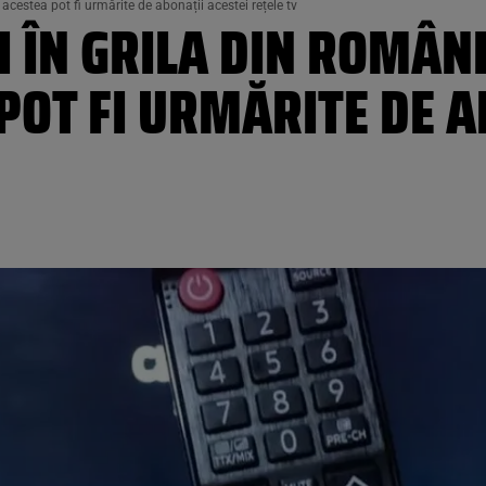
 acestea pot fi urmărite de abonații acestei rețele tv
OI ÎN GRILA DIN ROMÂN
POT FI URMĂRITE DE A