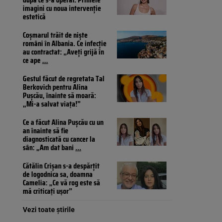
imagini cu noua intervenție
estetică
Coșmarul trăit de niște
români în Albania. Ce infecție
au contractat: „Aveți grijă în
ce ape
...
Gestul făcut de regretata Tal
Berkovich pentru Alina
Pușcău, înainte să moară:
„Mi-a salvat viața!”
Ce a făcut Alina Pușcău cu un
an înainte să fie
diagnosticată cu cancer la
sân: „Am dat bani
...
Cătălin Crișan s-a despărțit
de logodnica sa, doamna
Camelia: „Ce vă rog este să
mă criticați ușor”
Vezi toate știrile