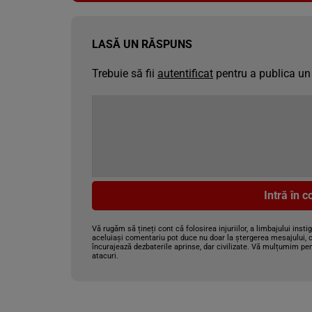
LASĂ UN RĂSPUNS
Trebuie să fii
autentificat
pentru a publica un
Intră în 
Vă rugăm să țineți cont că folosirea injuriilor, a limbajului insti
aceluiași comentariu pot duce nu doar la ștergerea mesajului, c
încurajează dezbaterile aprinse, dar civilizate. Vă mulțumim pen
atacuri.