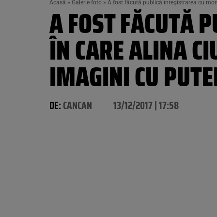
Acasă
»
Galerie foto
»
A fost făcută publică înregistrarea cu mo
A FOST FĂCUTĂ 
ÎN CARE ALINA C
IMAGINI CU PUT
DE:
CANCAN
13/12/2017 | 17:58