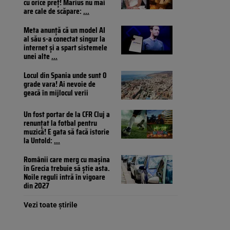
cu orice preț! Marius nu mai
are cale de scăpare:
...
Meta anunță că un model AI
al său s-a conectat singur la
internet și a spart sistemele
unei alte
...
Locul din Spania unde sunt 0
grade vara! Ai nevoie de
geacă în mijlocul verii
Un fost portar de la CFR Cluj a
renunțat la fotbal pentru
muzică! E gata să facă istorie
la Untold:
...
Românii care merg cu mașina
în Grecia trebuie să știe asta.
Noile reguli intră în vigoare
din 2027
Vezi toate știrile