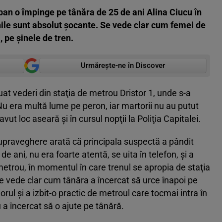
an o împinge pe tânăra de 25 de ani Alina Ciucu în
nile sunt absolut şocante. Se vede clar cum femei de
 pe şinele de tren.
Urmărește-ne în Discover
uat vederi din staţia de metrou Dristor 1, unde s-a
 Nu era multă lume pe peron, iar martorii nu au putut
avut loc aseară şi în cursul nopţii la Poliţia Capitalei.
upraveghere arată că principala suspectă a pândit
 ani, nu era foarte atentă, se uita în telefon, şi a
metrou, în momentul în care trenul se apropia de staţia
e vede clar cum tânăra a încercat să urce înapoi pe
rul şi a izbit-o practic de metroul care tocmai intra în
 a încercat să o ajute pe tânără.