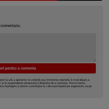
 comentariu.
cont pentru a comenta
gator la ură, a apelurilor la violență sau trimiterea repetată, în mod abuziv, a
i și la suspendarea temporară a dreptului de a comenta. Site-ul nostru
tru înțelegere și pentru contribuția la o discuție bazată pe argumente, nu pe