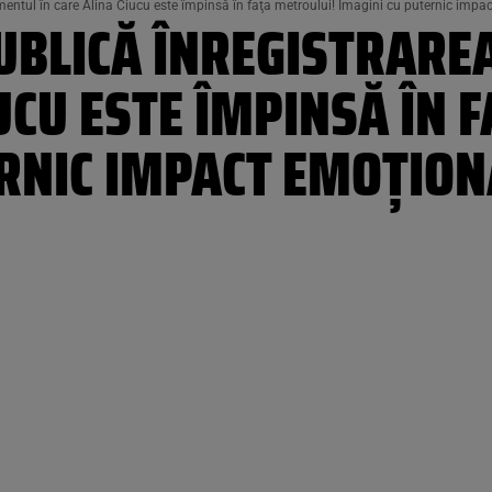
mentul în care Alina Ciucu este împinsă în faţa metroului! Imagini cu puternic impa
PUBLICĂ ÎNREGISTRAR
IUCU ESTE ÎMPINSĂ ÎN 
ERNIC IMPACT EMOŢION