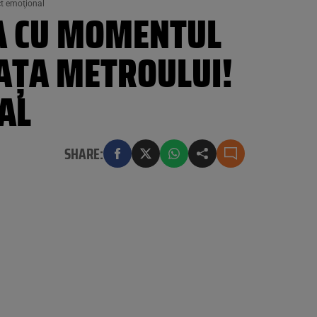
ct emoţional
EA CU MOMENTUL
FAŢA METROULUI!
AL
SHARE: