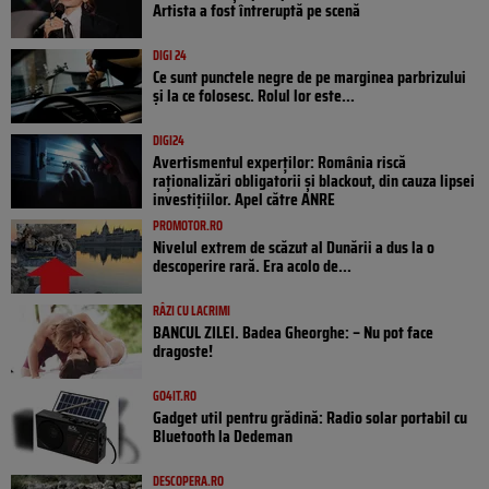
Artista a fost întreruptă pe scenă
DIGI 24
Ce sunt punctele negre de pe marginea parbrizului
și la ce folosesc. Rolul lor este...
DIGI24
Avertismentul experților: România riscă
raționalizări obligatorii și blackout, din cauza lipsei
investițiilor. Apel către ANRE
PROMOTOR.RO
Nivelul extrem de scăzut al Dunării a dus la o
descoperire rară. Era acolo de...
RÂZI CU LACRIMI
BANCUL ZILEI. Badea Gheorghe: – Nu pot face
dragoste!
GO4IT.RO
Gadget util pentru grădină: Radio solar portabil cu
Bluetooth la Dedeman
DESCOPERA.RO