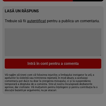
LASĂ UN RĂSPUNS
Trebuie să fii
autentificat
pentru a publica un comentariu.
Intră în cont pentru a comenta
Vă rugăm să țineți cont că folosirea injuriilor, a limbajului instigator la ură, a
apelurilor la violență sau trimiterea repetată, în mod abuziv, a aceluiași
comentariu pot duce nu doar la ștergerea mesajului, ci și la suspendarea
temporară a dreptului de a comenta. Site-ul nostru încurajează dezbaterile
aprinse, dar civilizate. Vă mulțumim pentru înțelegere și pentru contribuția la o
discuție bazată pe argumente, nu pe atacuri.