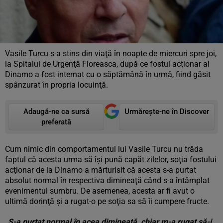
Vasile Turcu s-a stins din viaţă în noapte de miercuri spre joi,
la Spitalul de Urgenţă Floreasca, după ce fostul acţionar al
Dinamo a fost internat cu o săptămână în urmă, fiind găsit
spânzurat în propria locuinţă.
Adaugă-ne ca sursă
Urmărește-ne în Discover
preferată
Cum nimic din comportamentul lui Vasile Turcu nu trăda
faptul că acesta urma să îşi pună capăt zilelor, soţia fostului
acţionar de la Dinamo a mărturisit că acesta s-a purtat
absolut normal în respectiva dimineaţă când s-a întâmplat
evenimentul sumbru. De asemenea, acesta ar fi avut o
ultimă dorinţă şi a rugat-o pe soţia sa să îi cumpere fructe.
„S-a purtat normal în acea dimineaţă, chiar m-a rugat să-i