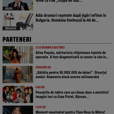
teme că FSB „scapă de sub...
DIGI24
Adio drumuri repetate după țigări ieftine în
Bulgaria. România limitează la 40 de...
MEDIAFAX
PARTENERI
CE SE ÎNTÂMPLĂ DOCTORE?
Alina Pușcău, mărturisire sfâșietoare înainte de
operație. A fost diagnosticată cu cancer la sân în...
PROSPORT.RO
„Bătălia pentru 50.000.000 de dolari”. Divorțul
anului: Anamaria atacă averea milionarului
CIAO.RO
Poveştile de iubire care au rămas doar o amintire!
Imagini tari cu Gina Pistol, Răzvan...
CLICK.RO
Moment neașteptat pentru Theo Rose la Nibiru!