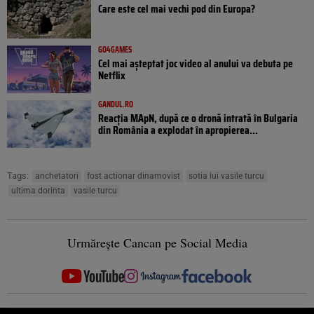
Care este cel mai vechi pod din Europa?
GO4GAMES
Cel mai așteptat joc video al anului va debuta pe
Netflix
GANDUL.RO
Reacția MApN, după ce o dronă intrată în Bulgaria
din România a explodat în apropierea...
Tags:
anchetatori
fost actionar dinamovist
sotia lui vasile turcu
ultima dorinta
vasile turcu
Urmărește Cancan pe Social Media