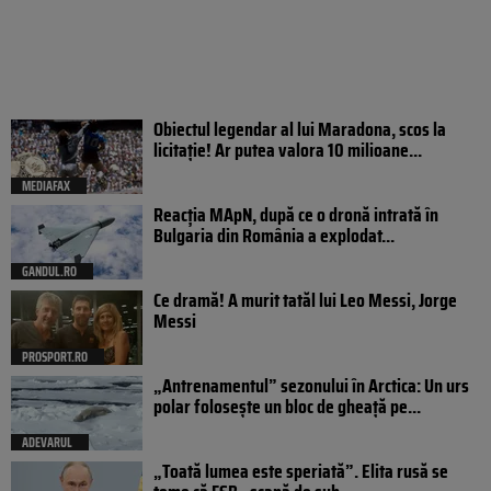
Obiectul legendar al lui Maradona, scos la
licitație! Ar putea valora 10 milioane...
MEDIAFAX
Reacția MApN, după ce o dronă intrată în
Bulgaria din România a explodat...
GANDUL.RO
Ce dramă! A murit tatăl lui Leo Messi, Jorge
Messi
PROSPORT.RO
„Antrenamentul” sezonului în Arctica: Un urs
polar folosește un bloc de gheață pe...
ADEVARUL
„Toată lumea este speriată”. Elita rusă se