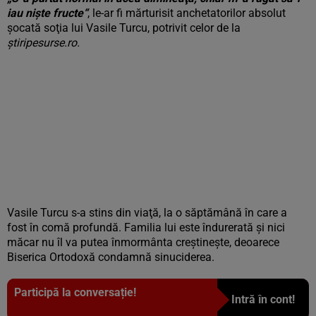
iau nişte fructe“
, le-ar fi mărturisit anchetatorilor absolut
şocată soţia lui Vasile Turcu, potrivit celor de la
ştiripesurse.ro.
Vasile Turcu s-a stins din viaţă, la o săptămână în care a
fost în comă profundă. Familia lui este îndurerată şi nici
măcar nu îl va putea înmormânta creştineşte, deoarece
Biserica Ortodoxă condamnă sinuciderea.
Participă la conversație!
Intră în cont!