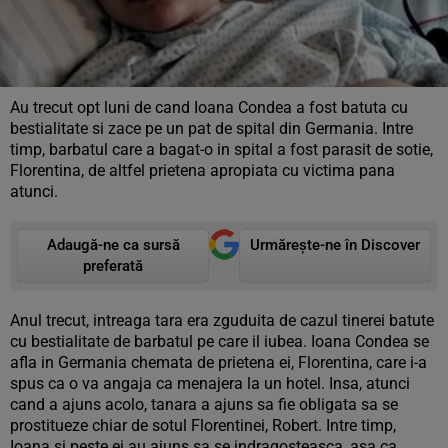
Au trecut opt luni de cand Ioana Condea a fost batuta cu
bestialitate si zace pe un pat de spital din Germania. Intre
timp, barbatul care a bagat-o in spital a fost parasit de sotie,
Florentina, de altfel prietena apropiata cu victima pana
atunci.
Adaugă-ne ca sursă
Urmărește-ne în Discover
preferată
Anul trecut, intreaga tara era zguduita de cazul tinerei batute
cu bestialitate de barbatul pe care il iubea. Ioana Condea se
afla in Germania chemata de prietena ei, Florentina, care i-a
spus ca o va angaja ca menajera la un hotel. Insa, atunci
cand a ajuns acolo, tanara a ajuns sa fie obligata sa se
prostitueze chiar de sotul Florentinei, Robert. Intre timp,
Ioana si peste ei au ajuns sa se indragosteasca, asa ca