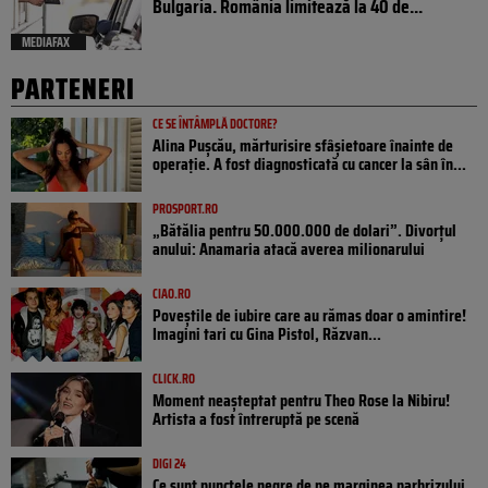
Bulgaria. România limitează la 40 de...
MEDIAFAX
PARTENERI
CE SE ÎNTÂMPLĂ DOCTORE?
Alina Pușcău, mărturisire sfâșietoare înainte de
operație. A fost diagnosticată cu cancer la sân în...
PROSPORT.RO
„Bătălia pentru 50.000.000 de dolari”. Divorțul
anului: Anamaria atacă averea milionarului
CIAO.RO
Poveştile de iubire care au rămas doar o amintire!
Imagini tari cu Gina Pistol, Răzvan...
CLICK.RO
Moment neașteptat pentru Theo Rose la Nibiru!
Artista a fost întreruptă pe scenă
DIGI 24
Ce sunt punctele negre de pe marginea parbrizului