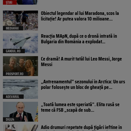
ȘTIRI
Obiectul legendar al lui Maradona, scos la
licitație! Ar putea valora 10 milioane...
MEDIAFAX
Reacția MApN, după ce o dronă intrată în
Bulgaria din România a explodat...
GANDUL.RO
Ce dramă! A murit tatăl lui Leo Messi, Jorge
Messi
PROSPORT.RO
„Antrenamentul” sezonului în Arctica: Un urs
polar folosește un bloc de gheață pe...
ADEVARUL
„Toată lumea este speriată”. Elita rusă se
teme că FSB „scapă de sub...
DIGI24
Adio drumuri repetate după țigări ieftine în