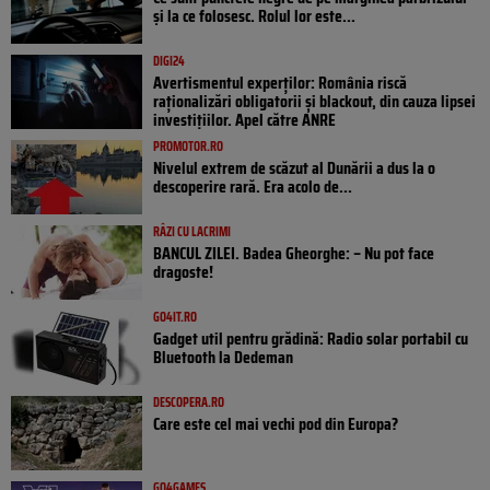
și la ce folosesc. Rolul lor este...
DIGI24
Avertismentul experților: România riscă
raționalizări obligatorii și blackout, din cauza lipsei
investițiilor. Apel către ANRE
PROMOTOR.RO
Nivelul extrem de scăzut al Dunării a dus la o
descoperire rară. Era acolo de...
RÂZI CU LACRIMI
BANCUL ZILEI. Badea Gheorghe: – Nu pot face
dragoste!
GO4IT.RO
Gadget util pentru grădină: Radio solar portabil cu
Bluetooth la Dedeman
DESCOPERA.RO
Care este cel mai vechi pod din Europa?
GO4GAMES