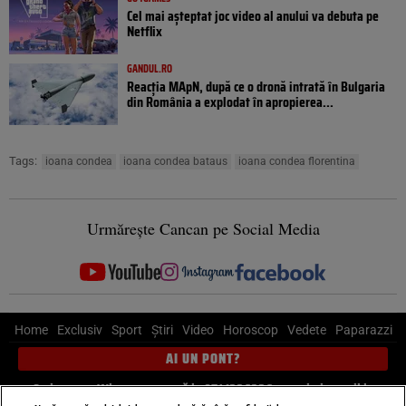
Cel mai așteptat joc video al anului va debuta pe
Netflix
GANDUL.RO
Reacția MApN, după ce o dronă intrată în Bulgaria
din România a explodat în apropierea...
Tags:
ioana condea
ioana condea bataus
ioana condea florentina
Urmărește Cancan pe Social Media
Home
Exclusiv
Sport
Știri
Video
Horoscop
Vedete
Paparazzi
AI UN PONT?
Scrie-ne pe Whatsapp
, sună la 0741226226 sau trimite mail la