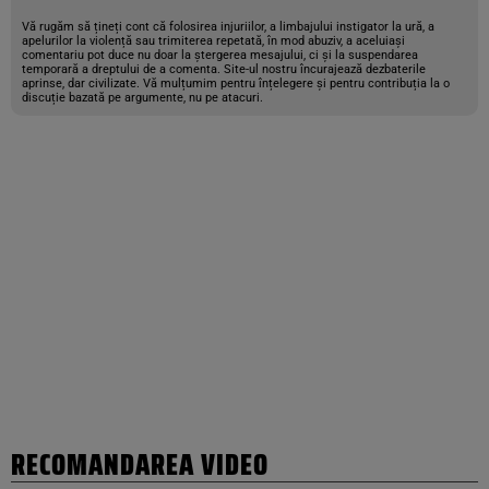
Vă rugăm să țineți cont că folosirea injuriilor, a limbajului instigator la ură, a
apelurilor la violență sau trimiterea repetată, în mod abuziv, a aceluiași
comentariu pot duce nu doar la ștergerea mesajului, ci și la suspendarea
temporară a dreptului de a comenta. Site-ul nostru încurajează dezbaterile
aprinse, dar civilizate. Vă mulțumim pentru înțelegere și pentru contribuția la o
discuție bazată pe argumente, nu pe atacuri.
RECOMANDAREA VIDEO