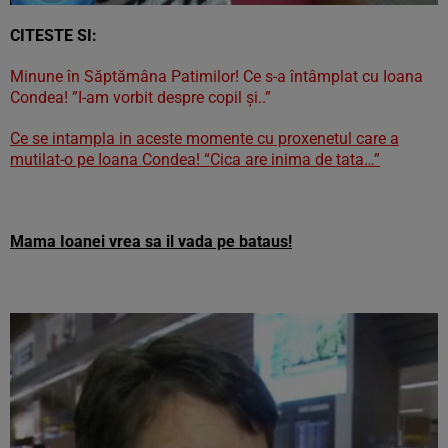
CITESTE SI:
Minune în Săptămâna Patimilor! Ce s-a întâmplat cu Ioana
Condea! ”I-am vorbit despre copil şi..”
Ce se intampla in aceste momente cu proxenetul care a
mutilat-o pe Ioana Condea! “Cica are inima de tata…”
Mama Ioanei vrea sa il vada pe bataus!