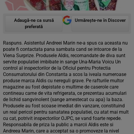
Adaugă-ne ca sursă
Urmărește-ne în Discover
preferată
Raspuns. Asistentul Andreei Marin ne-a spus ca aceasta nu
poate fi contactata pana sambata cand se intoarce de la
Viena Surprize. Produsele Aldis, recomandate de diva sunt
servite populatiei imbibate in sange Una-Maria Voicu Un
control al inspectorilor de la Oficiul pentru Protectia
Consumatorului din Constanta a scos la iveala numeroase
produse marca Aldis cu nereguli grave. Pe rafturile multor
magazine au fost depistate o multime de caserole care
contineau carne de vita refrigerata, ce prezentau acumulari
de lichid sangvinolent (sange amestecat cu apa) la baza.
Produsele au fost scoase imediat din vanzare, constituind
un real pericol pentru sanatatea populatiei, cu atat mai mult
cu cat, potrivit inspectorilor OJPC, se vand foarte repede.
Responsabila de priza la public a marcii Aldis este si
Andreea Marin, care a acceptat sa o promoveze la nivel