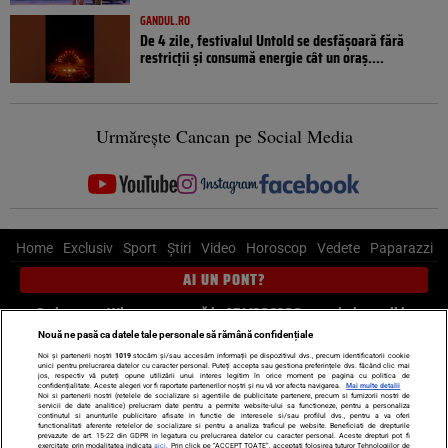
GANDUL.RO
De 4 zile, festivalul Untold se desfășoară fără
restricții și consumă energie cât un oraș....
Urmărește Cancan pe Social Media
Home
Exclusiv
Sport
Știri
Video
Horoscop
Vedete
Paparazzi
AI UN PONT?
Scrie-ne pe Whatsapp
, sună la 0741226226 sau trimite mail la
pont@cancan.ro
Nouă ne pasă ca datele tale personale să rămână confidențiale
Noi și partenerii noștri
1019
stocăm și/sau accesăm informații pe dispozitivul dvs., precum identificatorii cookie
unici pentru prelucrarea datelor cu caracter personal. Puteți accepta sau gestiona preferințele dvs. făcând clic mai
Știri interne
Știri externe
Politică
jos, respectiv vă puteți opune utilizării unui interes legitim în orice moment pe pagina cu politica de
confidențialitate. Aceste alegeri vor fi raportate partenerilor noștri și nu vă vor afecta navigarea.
Mai multe detalii
Noi si partenerii nostri (retelele de socializare si agentiile de publicitate partenere, precum si furnizorii nostri de
servicii de date analitice) prelucram date pentru a permite website-ului sa functioneze, pentru a personaliza
Ultimele stiri
Diete
Insula Iubirii
Dictionar de vise
LIFE STYLE
continutul si anunturile publicitare afisate in functie de interesele si/sau profilul dvs., pentru a va oferi
functionalitati aferente retelelor de socializare si pentru a analiza traficul pe website. Beneficiati de drepturile
Horoscop
prevazute de art. 15-22 din GDPR in legatura cu prelucrarea datelor cu caracter personal. Aceste drepturi pot fi
exercitate prin modalitatea indicata
aici
. Prin click pe “ACCEPT TOATE”, acceptati folosirea tuturor Tehnologiilor de