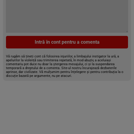
Intră în cont pentru a comenta
Vă rugăm să țineți cont că folosirea injuriilor, a limbajului instigator la ură, a
apelurilor la violență sau trimiterea repetată, în mod abuziv, a aceluiași
comentariu pot duce nu doar la ștergerea mesajului, ci și la suspendarea
temporară a dreptului de a comenta. Site-ul nostru încurajează dezbaterile
aprinse, dar civilizate. Vă mulțumim pentru înțelegere și pentru contribuția la o
discuție bazată pe argumente, nu pe atacuri.