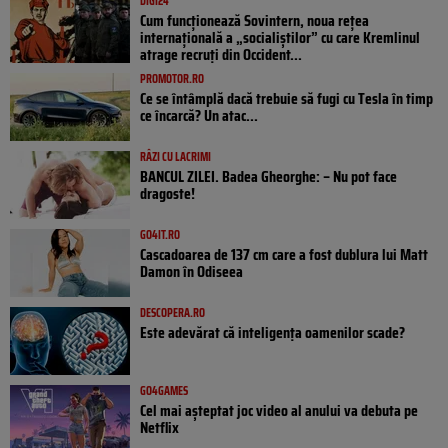
DIGI24
Cum funcționează Sovintern, noua rețea
internațională a „socialiștilor” cu care Kremlinul
atrage recruți din Occident...
PROMOTOR.RO
Ce se întâmplă dacă trebuie să fugi cu Tesla în timp
ce încarcă? Un atac...
RÂZI CU LACRIMI
BANCUL ZILEI. Badea Gheorghe: – Nu pot face
dragoste!
GO4IT.RO
Cascadoarea de 137 cm care a fost dublura lui Matt
Damon în Odiseea
DESCOPERA.RO
Este adevărat că inteligența oamenilor scade?
GO4GAMES
Cel mai așteptat joc video al anului va debuta pe
Netflix