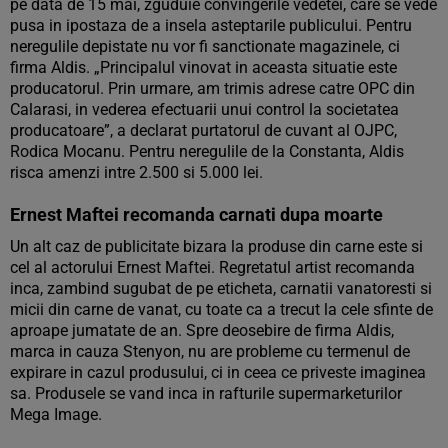
pe data de 15 mai, zguduie convingerile vedetei, care se vede
pusa in ipostaza de a insela asteptarile publicului. Pentru
neregulile depistate nu vor fi sanctionate magazinele, ci
firma Aldis. „Principalul vinovat in aceasta situatie este
producatorul. Prin urmare, am trimis adrese catre OPC din
Calarasi, in vederea efectuarii unui control la societatea
producatoare”, a declarat purtatorul de cuvant al OJPC,
Rodica Mocanu. Pentru neregulile de la Constanta, Aldis
risca amenzi intre 2.500 si 5.000 lei.
Ernest Maftei recomanda carnati dupa moarte
Un alt caz de publicitate bizara la produse din carne este si
cel al actorului Ernest Maftei. Regretatul artist recomanda
inca, zambind sugubat de pe eticheta, carnatii vanatoresti si
micii din carne de vanat, cu toate ca a trecut la cele sfinte de
aproape jumatate de an. Spre deosebire de firma Aldis,
marca in cauza Stenyon, nu are probleme cu termenul de
expirare in cazul produsului, ci in ceea ce priveste imaginea
sa. Produsele se vand inca in rafturile supermarketurilor
Mega Image.