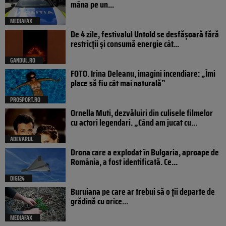
mâna pe un...
MEDIAFAX
De 4 zile, festivalul Untold se desfășoară fără
restricții și consumă energie cât...
GANDUL.RO
FOTO. Irina Deleanu, imagini incendiare: „Îmi
place să fiu cât mai naturală”
PROSPORT.RO
Ornella Muti, dezvăluiri din culisele filmelor
cu actori legendari. „Când am jucat cu...
ADEVARUL
Drona care a explodat în Bulgaria, aproape de
România, a fost identificată. Ce...
DIGI24
Buruiana pe care ar trebui să o ții departe de
grădină cu orice...
MEDIAFAX