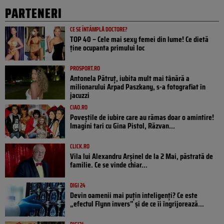
PARTENERI
CE SE ÎNTÂMPLĂ DOCTORE?
TOP 40 – Cele mai sexy femei din lume! Ce dietă
ține ocupanta primului loc
PROSPORT.RO
Antonela Pătruț, iubita mult mai tânără a
milionarului Arpad Paszkany, s-a fotografiat în
jacuzzi
CIAO.RO
Poveştile de iubire care au rămas doar o amintire!
Imagini tari cu Gina Pistol, Răzvan...
CLICK.RO
Vila lui Alexandru Arșinel de la 2 Mai, păstrată de
familie. Ce se vinde chiar...
DIGI 24
Devin oamenii mai puțin inteligenți? Ce este
„efectul Flynn invers” și de ce îi îngrijorează...