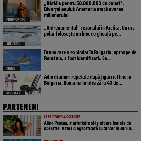
„Bătălia pentru 50.000.000 de dolari”.
Divorțul anului: Anamaria atacă averea
milionarului
PROSPORT.RO
„Antrenamentul” sezonului în Arctica: Un urs
polar folosește un bloc de gheață pe...
ADEVARUL
Drona care a explodat în Bulgaria, aproape de
România, a fost identificată. Ce...
DIGI24
Adio drumuri repetate după țigări ieftine în
Bulgaria. România limitează la 40 de...
MEDIAFAX
PARTENERI
CE SE ÎNTÂMPLĂ DOCTORE?
Alina Pușcău, mărturisire sfâșietoare înainte de
operație. A fost diagnosticată cu cancer la sân în...