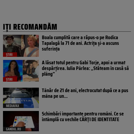
IȚI RECOMANDĂM
Boala cumplită care a răpus-o pe Rodica
Tapalagă la 71 de ani. Actrița și-a ascuns
suferința
ȘTIRI
A lăsat totul pentru Gabi Torje, apoi a urmat
despărțirea. Iulia Pârlea: „Stăteam în casă să
plâng”
ȘTIRI
Tânăr de 21 de ani, electrocutat după ce a pus
mâna pe un...
MEDIAFAX
Schimbări importante pentru români. Ce se
întâmplă cu vechile CĂRȚI DE IDENTITATE
GANDUL.RO