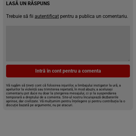
LASĂ UN RĂSPUNS
Trebuie să fii
autentificat
pentru a publica un comentariu.
Intră în cont pentru a comenta
Vă rugăm să țineți cont că folosirea injuriilor, a limbajului instigator la ură, a
apelurilor la violență sau trimiterea repetată, în mod abuziv, a aceluiași
comentariu pot duce nu doar la ștergerea mesajului, ci și la suspendarea
temporară a dreptului de a comenta. Site-ul nostru încurajează dezbaterile
aprinse, dar civilizate. Vă mulțumim pentru înțelegere și pentru contribuția la o
discuție bazată pe argumente, nu pe atacuri.