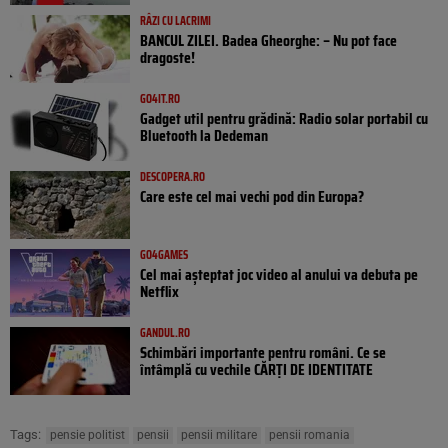
RÂZI CU LACRIMI
BANCUL ZILEI. Badea Gheorghe: – Nu pot face
dragoste!
GO4IT.RO
Gadget util pentru grădină: Radio solar portabil cu
Bluetooth la Dedeman
DESCOPERA.RO
Care este cel mai vechi pod din Europa?
GO4GAMES
Cel mai așteptat joc video al anului va debuta pe
Netflix
GANDUL.RO
Schimbări importante pentru români. Ce se
întâmplă cu vechile CĂRȚI DE IDENTITATE
Tags:
pensie politist
pensii
pensii militare
pensii romania