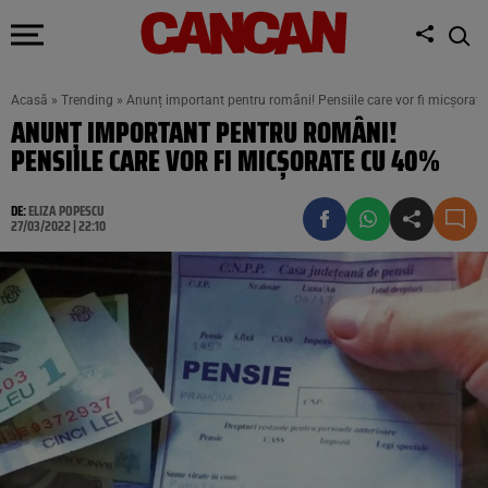
Acasă
»
Trending
»
Anunț important pentru români! Pensiile care vor fi micșorat
ANUNȚ IMPORTANT PENTRU ROMÂNI!
PENSIILE CARE VOR FI MICȘORATE CU 40%
DE:
ELIZA POPESCU
27/03/2022 | 22:10