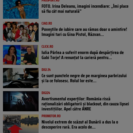
PROSPORT.RO
FOTO. Irina Deleanu, imagini incendiare: „Îmi place
să fiu cât mai naturală”
CIAO.RO
Poveştile de iubire care au rămas doar o amintire!
Imagini tari cu Gina Pistol, Răzvan...
CLICK.RO
Iulia Pârlea a suferit enorm după despărțirea de
Gabi Torje! A renunțat la carieră pentru...
DIGI 24
Ce sunt punctele negre de pe marginea parbrizului
și la ce folosesc. Rolul lor este...
DIGI24
Avertismentul experților: România riscă
raționalizări obligatorii și blackout, din cauza lipsei
investițiilor. Apel către ANRE
PROMOTOR.RO
Nivelul extrem de scăzut al Dunării a dus la o
descoperire rară. Era acolo de...