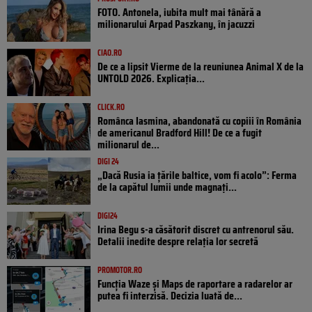
FOTO. Antonela, iubita mult mai tânără a
milionarului Arpad Paszkany, în jacuzzi
CIAO.RO
De ce a lipsit Vierme de la reuniunea Animal X de la
UNTOLD 2026. Explicația...
CLICK.RO
Românca Iasmina, abandonată cu copiii în România
de americanul Bradford Hill! De ce a fugit
milionarul de...
DIGI 24
„Dacă Rusia ia țările baltice, vom fi acolo”: Ferma
de la capătul lumii unde magnați...
DIGI24
Irina Begu s-a căsătorit discret cu antrenorul său.
Detalii inedite despre relația lor secretă
PROMOTOR.RO
Funcția Waze și Maps de raportare a radarelor ar
putea fi interzisă. Decizia luată de...