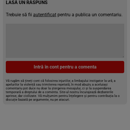
LASĂ UN RĂSPUNS
Trebuie să fii
autentificat
pentru a publica un comentariu.
Intră în cont pentru a comenta
Vă rugăm să țineți cont că folosirea injuriilor, a limbajului instigator la ură, a
apelurilor la violență sau trimiterea repetată, în mod abuziv, a aceluiași
comentariu pot duce nu doar la ștergerea mesajului, ci și la suspendarea
temporară a dreptului de a comenta. Site-ul nostru încurajează dezbaterile
aprinse, dar civilizate. Vă mulțumim pentru înțelegere și pentru contribuția la o
discuție bazată pe argumente, nu pe atacuri.