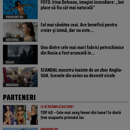
FOTO. Irina Deleanu, imagini incendiare: „Îmi
place să fiu cât mai naturală”
PROSPORT.RO
Cel mai sănătos ceai. Are beneficii pentru
creier și inimă, dar nu este...
ADEVARUL
Una dintre cele mai mari fabrici petrochimice
din Rusia a fost aruncată în...
DIGI24
SCANDAL monstru înainte de un zbor Anglia-
SUA. Scenele din avion au devenit virale
MEDIAFAX
PARTENERI
CE SE ÎNTÂMPLĂ DOCTORE?
TOP 40 – Cele mai sexy femei din lume! Ce dietă
ține ocupanta primului loc
PROSPORT.RO