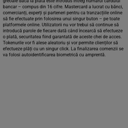
greoaie dacă la plată este introdus întreg numărul cardului
bancar – compus din 16 cifre. Mastercard a lucrat cu bănci,
comercianți, experți și parteneri pentru ca tranzacțiile online
să fie efectuate prin folosirea unui singur buton – pe toate
platformele online. Utilizatorii nu vor trebui să continue să
introducă parole de fiecare dată când încearcă să efectueze
o plată, securitatea fiind garantată de aceste chei de acces.
Tokenurile vor fi alese aleatoriu și vor permite clienților să
efectueze plăți cu un singur click. La finalizarea comenzii se
va folosi autoidentificarea biometrică cu amprentă.