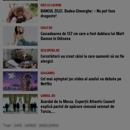
RÂZI CU LACRIMI
BANCUL ZILEI. Badea Gheorghe: – Nu pot face
dragoste!
GO4IT.RO
Cascadoarea de 137 cm care a fost dublura lui Matt
Damon în Odiseea
DESCOPERA.RO
Cercetătorii au creat câini la care oamenii să nu fie
alergici
GO4GAMES
Cel mai așteptat joc video al anului va debuta pe
Netflix
GANDUL.RO
Acordul de la Mecca. Experții Atlantic Council
explică pactul de apărare comună semnat de
Turcia,...
Tags:
card
carduri
plata online