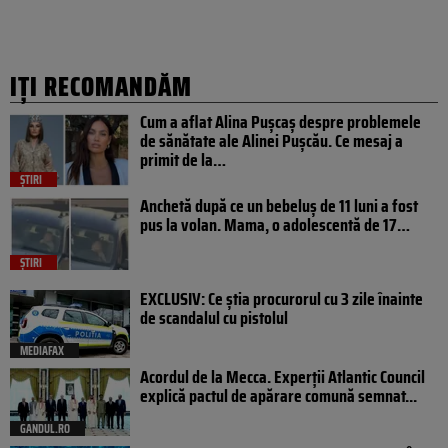
IȚI RECOMANDĂM
Cum a aflat Alina Pușcaș despre problemele
de sănătate ale Alinei Pușcău. Ce mesaj a
primit de la…
ȘTIRI
Anchetă după ce un bebeluș de 11 luni a fost
pus la volan. Mama, o adolescentă de 17…
ȘTIRI
EXCLUSIV: Ce știa procurorul cu 3 zile înainte
de scandalul cu pistolul
MEDIAFAX
Acordul de la Mecca. Experții Atlantic Council
explică pactul de apărare comună semnat...
GANDUL.RO