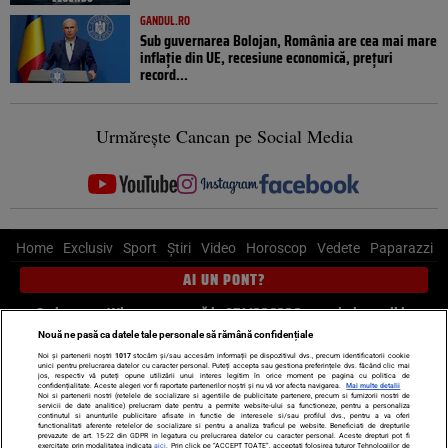
GANDUL.RO
Sub guvernarea Bolojan, România are cea mai mare
inflație din UE, recesiune economică, prețuri
record...
Urmărește Cancan pe Social Media
Home
Exclusiv
Sport
Știri
Video
Horoscop
Vedete
Paparazzi
AI UN PONT?
Scrie-ne pe Whatsapp
, sună la 0741226226 sau trimite mail la
pont@cancan.ro
Nouă ne pasă ca datele tale personale să rămână confidențiale
Noi și partenerii noștri
1017
stocăm și/sau accesăm informații pe dispozitivul dvs., precum identificatorii cookie
unici pentru prelucrarea datelor cu caracter personal. Puteți accepta sau gestiona preferințele dvs. făcând clic mai
Știri interne
Știri externe
Politică
jos, respectiv vă puteți opune utilizării unui interes legitim în orice moment pe pagina cu politica de
confidențialitate. Aceste alegeri vor fi raportate partenerilor noștri și nu vă vor afecta navigarea.
Mai multe detalii
Noi si partenerii nostri (retelele de socializare si agentiile de publicitate partenere, precum si furnizorii nostri de
servicii de date analitice) prelucram date pentru a permite website-ului sa functioneze, pentru a personaliza
Ultimele stiri
Diete
Insula Iubirii
Dictionar de vise
LIFE STYLE
continutul si anunturile publicitare afisate in functie de interesele si/sau profilul dvs., pentru a va oferi
functionalitati aferente retelelor de socializare si pentru a analiza traficul pe website. Beneficiati de drepturile
Horoscop
prevazute de art. 15-22 din GDPR in legatura cu prelucrarea datelor cu caracter personal. Aceste drepturi pot fi
exercitate prin modalitatea indicata
aici
. Prin click pe “ACCEPT TOATE”, acceptati folosirea tuturor Tehnologiilor de