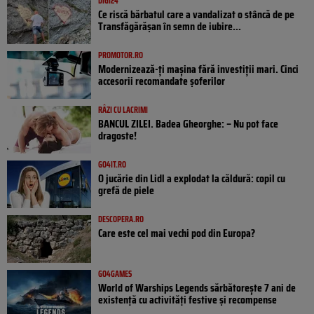
DIGI24
Ce riscă bărbatul care a vandalizat o stâncă de pe
Transfăgărășan în semn de iubire...
PROMOTOR.RO
Modernizează-ți mașina fără investiții mari. Cinci
accesorii recomandate șoferilor
RÂZI CU LACRIMI
BANCUL ZILEI. Badea Gheorghe: – Nu pot face
dragoste!
GO4IT.RO
O jucărie din Lidl a explodat la căldură: copil cu
grefă de piele
DESCOPERA.RO
Care este cel mai vechi pod din Europa?
GO4GAMES
World of Warships Legends sărbătorește 7 ani de
existență cu activități festive și recompense