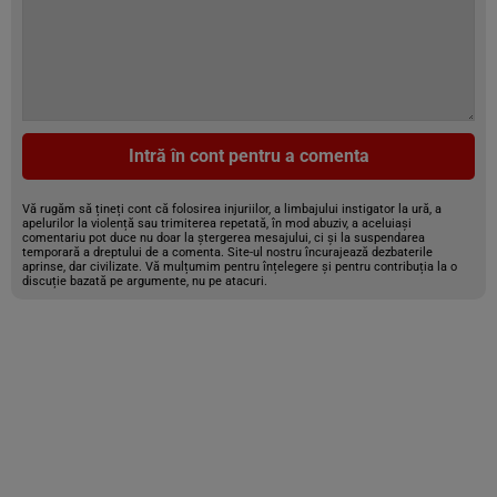
Intră în cont pentru a comenta
Vă rugăm să țineți cont că folosirea injuriilor, a limbajului instigator la ură, a
apelurilor la violență sau trimiterea repetată, în mod abuziv, a aceluiași
comentariu pot duce nu doar la ștergerea mesajului, ci și la suspendarea
temporară a dreptului de a comenta. Site-ul nostru încurajează dezbaterile
aprinse, dar civilizate. Vă mulțumim pentru înțelegere și pentru contribuția la o
discuție bazată pe argumente, nu pe atacuri.