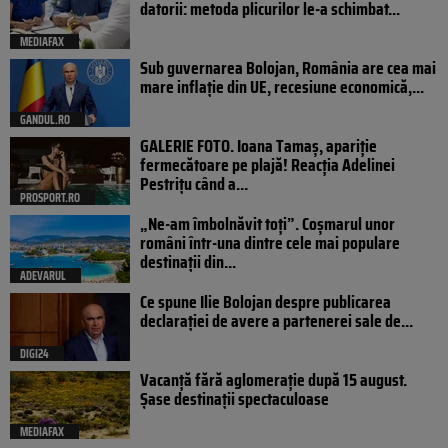
datorii: metoda plicurilor le-a schimbat...
MEDIAFAX
Sub guvernarea Bolojan, România are cea mai
mare inflație din UE, recesiune economică,...
GANDUL.RO
GALERIE FOTO. Ioana Tamaş, apariție
fermecătoare pe plajă! Reacția Adelinei
Pestrițu când a...
PROSPORT.RO
„Ne-am îmbolnăvit toți”. Coșmarul unor
români într-una dintre cele mai populare
destinații din...
ADEVARUL
Ce spune Ilie Bolojan despre publicarea
declarației de avere a partenerei sale de...
DIGI24
Vacanță fără aglomerație după 15 august.
Șase destinații spectaculoase
MEDIAFAX