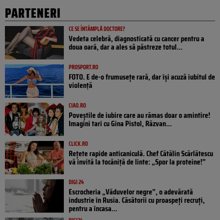
PARTENERI
CE SE ÎNTÂMPLĂ DOCTORE?
Vedeta celebră, diagnosticată cu cancer pentru a
doua oară, dar a ales să păstreze totul...
PROSPORT.RO
FOTO. E de-o frumusețe rară, dar își acuză iubitul de
violență
CIAO.RO
Poveştile de iubire care au rămas doar o amintire!
Imagini tari cu Gina Pistol, Răzvan...
CLICK.RO
Rețete rapide anticaniculă. Chef Cătălin Scărlătescu
vă invită la tocăniță de linte: „Spor la proteine!”
DIGI 24
Escrocheria „Văduvelor negre”, o adevărată
industrie în Rusia. Căsătorii cu proaspeți recruți,
pentru a încasa...