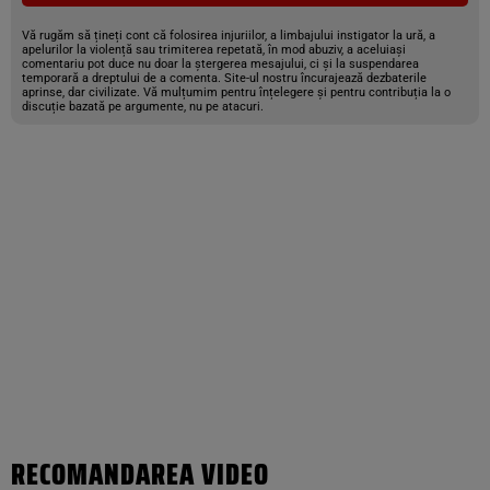
Vă rugăm să țineți cont că folosirea injuriilor, a limbajului instigator la ură, a
apelurilor la violență sau trimiterea repetată, în mod abuziv, a aceluiași
comentariu pot duce nu doar la ștergerea mesajului, ci și la suspendarea
temporară a dreptului de a comenta. Site-ul nostru încurajează dezbaterile
aprinse, dar civilizate. Vă mulțumim pentru înțelegere și pentru contribuția la o
discuție bazată pe argumente, nu pe atacuri.
RECOMANDAREA VIDEO