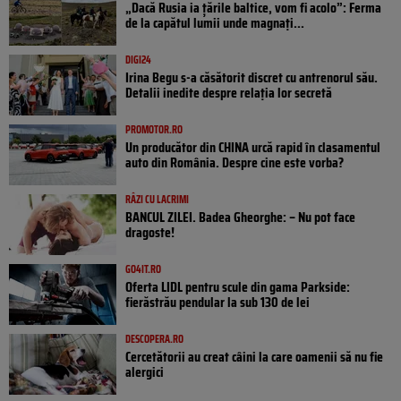
„Dacă Rusia ia țările baltice, vom fi acolo”: Ferma
de la capătul lumii unde magnați...
DIGI24
Irina Begu s-a căsătorit discret cu antrenorul său.
Detalii inedite despre relația lor secretă
PROMOTOR.RO
Un producător din CHINA urcă rapid în clasamentul
auto din România. Despre cine este vorba?
RÂZI CU LACRIMI
BANCUL ZILEI. Badea Gheorghe: – Nu pot face
dragoste!
GO4IT.RO
Oferta LIDL pentru scule din gama Parkside:
fierăstrău pendular la sub 130 de lei
DESCOPERA.RO
Cercetătorii au creat câini la care oamenii să nu fie
alergici