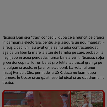
Nicușor Dan și-a ”tras” concediu, după ce a muncit pe brânci
în campania electorală, pentru a-și asigura un nou mandat. I-
a reușit, căci unii au avut grijă să nu aibă contracandidat,
așa că un liber la mare, alături de familia pe care, probabil, a
neglijat-o în acea perioadă, numai bine a venit. Nicușor, soția
și cei doi copii ai lor, un băiat și o fetiță, au trecut granița pe
la bulgari și acolo, în țara lor, s-au oprit. La volanul unui
micuț Renault Clio, primit de la USR, dacă ne luăm după
numere. În Obzor și-au găsit resortul ideal și au dat drumul la
treabă.