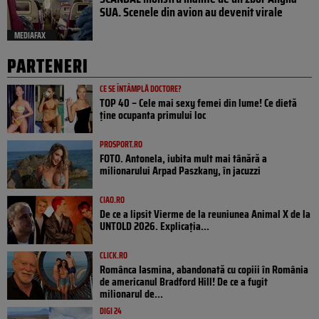
SUA. Scenele din avion au devenit virale
MEDIAFAX
PARTENERI
CE SE ÎNTÂMPLĂ DOCTORE?
TOP 40 – Cele mai sexy femei din lume! Ce dietă
ține ocupanta primului loc
PROSPORT.RO
FOTO. Antonela, iubita mult mai tânără a
milionarului Arpad Paszkany, în jacuzzi
CIAO.RO
De ce a lipsit Vierme de la reuniunea Animal X de la
UNTOLD 2026. Explicația...
CLICK.RO
Românca Iasmina, abandonată cu copiii în România
de americanul Bradford Hill! De ce a fugit
milionarul de...
DIGI 24