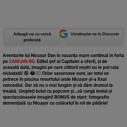
Adaugă-ne ca sursă
Urmărește-ne în Discover
preferată
Aventurile lui Nicușor Dan în vacanța mare continuă in forta
pe
CANCAN.RO
. Edilul șef al Capitalei a oferit, și de
această dată, imagini pe care cititorii noștri nu le pot rata
niciodată! 😝 😂🤦‍♂️ Chiar savuroase sunt, iar totul se
petrece în piscina resortului unde Nicușor și-a fixat
concediul. Dar să nu o mai lungim și să dăm drumul la
treabă. Umpleți bolul cu popcorn și…să curgă textul și
spectaculoasele imagini! BONUS de start: fotografie
demențială cu Nicușor cu colăcelul în rol de pălărie!