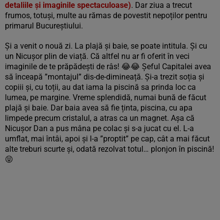
detaliile și imaginile spectaculoase)
. Dar ziua a trecut
frumos, totuși, multe au rămas de povestit nepoților pentru
primarul Bucureștiului.
Și a venit o nouă zi. La plajă și baie, se poate intitula. Și cu
un Nicușor plin de viață. Că altfel nu ar fi oferit în veci
imaginile de te prăpădești de râs! 😂😂 Șeful Capitalei avea
să înceapă ”montajul” dis-de-dimineață. Și-a trezit soția și
copiii și, cu toții, au dat iama la piscină sa prinda loc ca
lumea, pe margine. Vreme splendidă, numai bună de făcut
plajă și baie. Dar baia avea să fie ținta, piscina, cu apa
limpede precum cristalul, a atras ca un magnet. Așa că
Nicușor Dan a pus mâna pe colac și s-a jucat cu el. L-a
umflat, mai întâi, apoi și l-a ”proptit” pe cap, cât a mai făcut
alte treburi scurte și, odată rezolvat totul… plonjon în piscină!
😝