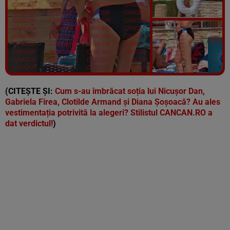
Vezi galeria foto
12 poze
(CITEȘTE ȘI:
Cum s-au îmbrăcat soția lui Nicușor Dan,
Gabriela Firea, Clotilde Armand și Diana Șoșoacă? Au ales
vestimentația potrivită la alegeri? Stilistul CANCAN.RO a
dat verdictul!
)