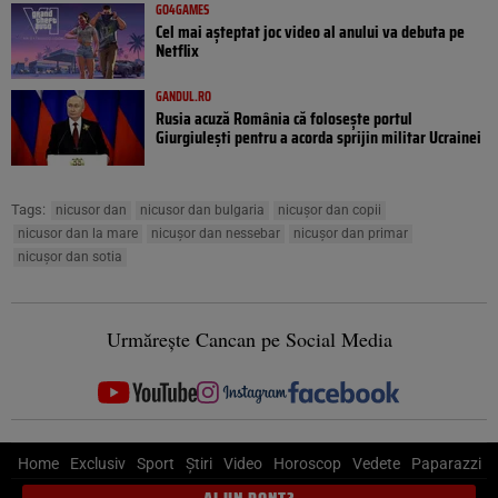
GO4GAMES
Cel mai așteptat joc video al anului va debuta pe
Netflix
GANDUL.RO
Rusia acuză România că folosește portul
Giurgiulești pentru a acorda sprijin militar Ucrainei
Tags:
nicusor dan
nicusor dan bulgaria
nicușor dan copii
nicusor dan la mare
nicușor dan nessebar
nicușor dan primar
nicușor dan sotia
Urmărește Cancan pe Social Media
Home
Exclusiv
Sport
Știri
Video
Horoscop
Vedete
Paparazzi