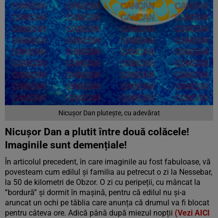
Nicușor Dan plutește, cu adevărat
Nicușor Dan a plutit între două colăcele!
Imaginile sunt demențiale!
În articolul precedent, în care imaginile au fost fabuloase, vă
povesteam cum edilul și familia au petrecut o zi la Nessebar,
la 50 de kilometri de Obzor. O zi cu peripeții, cu mâncat la
”bordură” și dormit în mașină, pentru că edilul nu și-a
aruncat un ochi pe tăblia care anunța că drumul va fi blocat
pentru câteva ore. Adică până după miezul nopții
(Vezi AICI