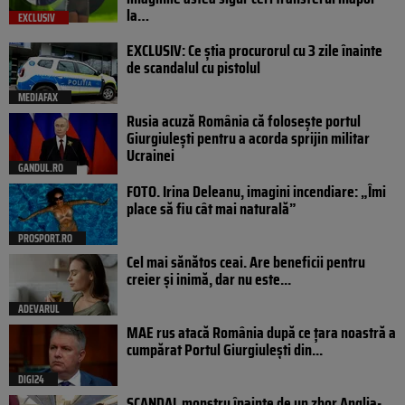
la…
EXCLUSIV
EXCLUSIV: Ce știa procurorul cu 3 zile înainte
de scandalul cu pistolul
MEDIAFAX
Rusia acuză România că folosește portul
Giurgiulești pentru a acorda sprijin militar
Ucrainei
GANDUL.RO
FOTO. Irina Deleanu, imagini incendiare: „Îmi
place să fiu cât mai naturală”
PROSPORT.RO
Cel mai sănătos ceai. Are beneficii pentru
creier și inimă, dar nu este...
ADEVARUL
MAE rus atacă România după ce țara noastră a
cumpărat Portul Giurgiulești din...
DIGI24
SCANDAL monstru înainte de un zbor Anglia-