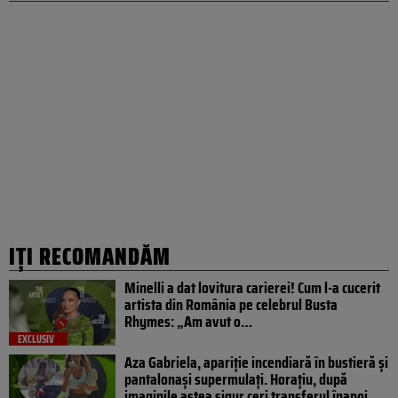
IȚI RECOMANDĂM
Minelli a dat lovitura carierei! Cum l-a cucerit
artista din România pe celebrul Busta
Rhymes: „Am avut o…
EXCLUSIV
Aza Gabriela, apariție incendiară în bustieră și
pantalonași supermulați. Horațiu, după
imaginile astea sigur ceri transferul înapoi