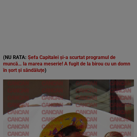
(NU RATA:
Șefa Capitalei și-a scurtat programul de
muncă… la marea meserie! A fugit de la birou cu un domn
în șort și săndăluțe
)