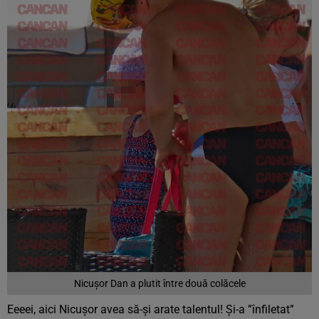
Nicușor Dan a plutit între două colăcele
Eeeei, aici Nicușor avea să-și arate talentul! Și-a ”înfiletat”