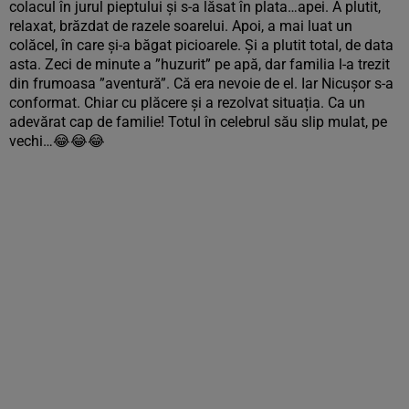
colacul în jurul pieptului și s-a lăsat în plata…apei. A plutit,
relaxat, brăzdat de razele soarelui. Apoi, a mai luat un
colăcel, în care și-a băgat picioarele. Și a plutit total, de data
asta. Zeci de minute a ”huzurit” pe apă, dar familia l-a trezit
din frumoasa ”aventură”. Că era nevoie de el. Iar Nicușor s-a
conformat. Chiar cu plăcere și a rezolvat situația. Ca un
adevărat cap de familie! Totul în celebrul său slip mulat, pe
vechi…😂😂😂