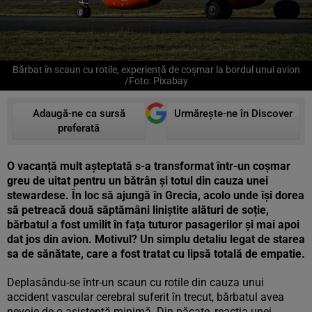
Bărbat în scaun cu rotile, experiență de coșmar la bordul unui avion
/Foto: Pixabay
Adaugă-ne ca sursă
Urmărește-ne în Discover
preferată
O vacanță mult așteptată s-a transformat într-un coșmar
greu de uitat pentru un bătrân și totul din cauza unei
stewardese. În loc să ajungă în Grecia, acolo unde își dorea
să petreacă două săptămâni liniștite alături de soție,
bărbatul a fost umilit în fața tuturor pasagerilor și mai apoi
dat jos din avion. Motivul? Un simplu detaliu legat de starea
sa de sănătate, care a fost tratat cu lipsă totală de empatie.
Deplasându-se într-un scaun cu rotile din cauza unui
accident vascular cerebral suferit în trecut, bărbatul avea
nevoie de o asistență minimă. Din păcate, reacția unei