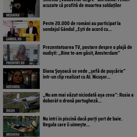
acuzate că profită de moartea soldaților
MEDIAFAX
Peste 20.000 de români au participat la
sondajul Gândul „Ești de acord cu...
GANDUL.RO
Prezentatoarea TV, postare despre o plajă de
nudiști: „Bine te-am găsit, Amsterdam”
PROSPORT.RO
Diana Șoșoacă se vede „șefă de pușcărie”
într-un clip realizat cu AI. Nicușor...
ADEVARUL
„Nu am mai văzut niciodată așa ceva”: Rusia a
doborât o dronă portugheză...
DIGI24
Nu intri în piscină dacă porți șort de baie.
Regula care îi uimește...
MEDIAFAX