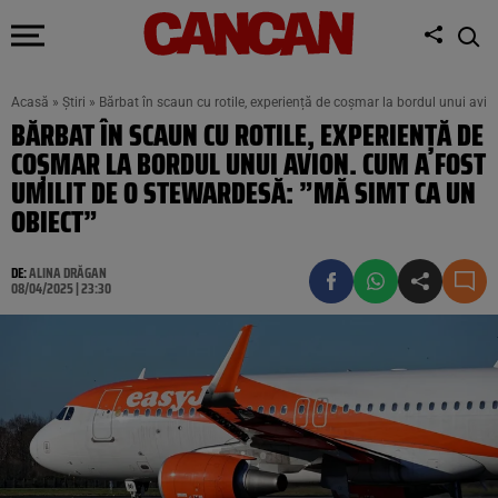
Acasă
»
Știri
»
Bărbat în scaun cu rotile, experiență de coșmar la bordul unui avi
BĂRBAT ÎN SCAUN CU ROTILE, EXPERIENȚĂ DE
COȘMAR LA BORDUL UNUI AVION. CUM A FOST
UMILIT DE O STEWARDESĂ: ”MĂ SIMT CA UN
OBIECT”
DE:
ALINA DRĂGAN
08/04/2025 | 23:30