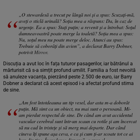
„O stewardesă a trecut pe lângă noi și a spus: Scuzați-mă,
aveți o sticlă urinală? Soția mea a răspuns: Da, în caz de
urgențe. Ea a spus: Stați puțin; a revenit și a întrebat: Soțul
dumneavoastră poate merge la toaletă? Soția mea a spus:
Nu, soțul meu nu poate merge deloc. Atunci au spus:
Trebuie să coborâți din avion”, a declarat Barry Dobner,
potrivit
Mirror
.
Discuția a avut loc în fața tuturor pasagerilor, iar bătrânul a
mărturisit că s-a simțit profund umilit. Familia a fost nevoită
să anuleze vacanța, pierzând peste 2.500 de euro, iar Barry
Dobner a declarat că acest episod i-a afectat profund stima
de sine.
„Am fost întotdeauna un tip vesel, dar asta m-a doborât
puțin. Mă simt ca un obiect, nu mai sunt o persoană. Mi-
am pierdut respectul de sine. De când am avut accidentul
vascular cerebral sunt într-un scaun cu rotile și am încercat
să nu cad în tristețe și să merg mai departe. Dar când
cineva îți spune așa ceva, e ca și cum ți-ar scoate tot ce ai
bun din tine. Încrederea dispare”, a spus el.