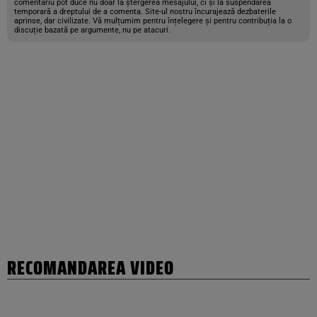
comentariu pot duce nu doar la ștergerea mesajului, ci și la suspendarea
temporară a dreptului de a comenta. Site-ul nostru încurajează dezbaterile
aprinse, dar civilizate. Vă mulțumim pentru înțelegere și pentru contribuția la o
discuție bazată pe argumente, nu pe atacuri.
RECOMANDAREA VIDEO