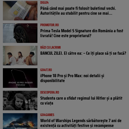
DIGI24
Până când mai poate fi folosit buletinul vechi.
Autoritățile au stabilit pentru cine se mai...
PROMOTOR.RO
Prima Tesla Model S Signature din România a fost
livrată! Cine este proprietarul?
RÂZI CU LACRIMI
BANCUL ZILEI. El către ea: – Ce îți place să ți se facă?
GO4IT.RO
iPhone 18 Pro și Pro Max: noi detalii și
disponibilitate
DESCOPERA.RO
Studenta care a sfidat regimul lui Hitler și a plătit
cu viața
GO4GAMES
World of Warships Legends sărbătorește 7 ani de
existență cu activități festive și recompense