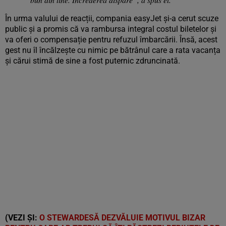
În urma valului de reacții, compania easyJet și-a cerut scuze
public și a promis că va rambursa integral costul biletelor și
va oferi o compensație pentru refuzul îmbarcării. Însă, acest
gest nu îl încălzește cu nimic pe bătrânul care a rata vacanța
și cărui stimă de sine a fost puternic zdruncinată.
(VEZI ȘI:
O STEWARDESĂ DEZVĂLUIE MOTIVUL BIZAR