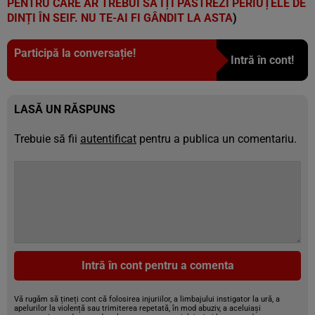
PENTRU CARE AR TREBUI SĂ ÎȚI PĂSTREZI PERIUȚELE DE
DINȚI ÎN SEIF. NU TE-AI FI GÂNDIT LA ASTA
)
Participă la conversație!
Intră în cont!
LASĂ UN RĂSPUNS
Trebuie să fii
autentificat
pentru a publica un comentariu.
Intră în cont pentru a comenta
Vă rugăm să țineți cont că folosirea injuriilor, a limbajului instigator la ură, a
apelurilor la violență sau trimiterea repetată, în mod abuziv, a aceluiași