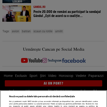
GANDUL.RO
Peste 20.000 de români au participat la sondajul
Gândul „Ești de acord cu o coaliție...
Tags:
avion
batran
scaun cu rotile
umilit
Urmărește Cancan pe Social Media
Home
Exclusiv
Sport
Știri
Video
Horoscop
Vedete
Paparazzi
AI UN PONT?
Scrie-ne pe Whatsapp
, sună la 0741226226 sau trimite mail la
pont@cancan.ro
Nouă ne pasă ca datele tale personale să rămână confidențiale
Noi și partenerii noștri
1017
stocăm și/sau accesăm informații pe dispozitivul dvs., precum identificatorii cookie
unici pentru prelucrarea datelor cu caracter personal. Puteți accepta sau gestiona preferințele dvs. făcând clic mai
Știri interne
Știri externe
Politică
jos, respectiv vă puteți opune utilizării unui interes legitim în orice moment pe pagina cu politica de