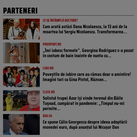
PARTENERI
CE SE ÎNTÂMPLĂ DOCTORE?
Cum arată astăzi Dana Nicolaescu, la 13 ani de la
moartea lui Sergiu Nicolaescu. Transformarea...
PROSPORT.RO
„Îmi iubesc formele”. Georgina Rodriguez s-a pozat
în costum de baie înainte de nunta cu...
CIAO.RO
Poveştile de iubire care au rămas doar o amintire!
Imagini tari cu Gina Pistol, Răzvan...
CLICK.RO
Solistul trupei Azur își vinde terenul din Băile
Tușnad, cumpărat în pandemie: „Timpul nu-mi
permite...
DIGI 24
Ce spune Călin Georgescu despre ideea adoptării
monedei euro, după anunțul lui Nicușor Dan