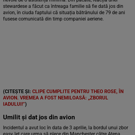
stewardese a făcut ca întreaga familie să fie dată jos din
avion, în ciuda faptului că situația bătrânului de 79 de ani
fusese comunicată din timp companiei aeriene.
(CITEȘTE ȘI:
CLIPE CUMPLITE PENTRU THEO ROSE, ÎN
AVION. VREMEA A FOST NEMILOASĂ: „ZBORUL
IADULUI!”
)
Umilit și dat jos din avion
Incidentul a avut loc în data de 3 aprilie, la bordul unui zbor
easyJet care urma să plece din Manchester către Atena.