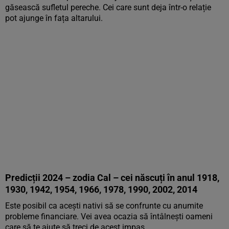
găsească sufletul pereche. Cei care sunt deja într-o relație
pot ajunge în fața altarului.
Predicții 2024 – zodia Cal – cei născuți în anul 1918,
1930, 1942, 1954, 1966, 1978, 1990, 2002, 2014
Este posibil ca acești nativi să se confrunte cu anumite
probleme financiare. Vei avea ocazia să întâlnești oameni
care să te ajute să treci de acest impas.