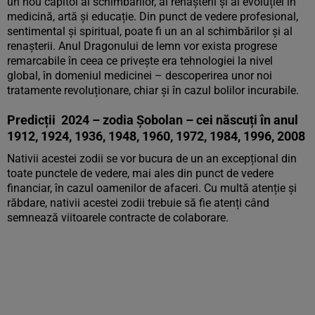
un nou capitol al schimbărilor, al renașterii și al evoluției în
medicină, artă și educație. Din punct de vedere profesional,
sentimental și spiritual, poate fi un an al schimbărilor și al
renașterii. Anul Dragonului de lemn vor exista progrese
remarcabile în ceea ce privește era tehnologiei la nivel
global, în domeniul medicinei – descoperirea unor noi
tratamente revoluționare, chiar și în cazul bolilor incurabile.
Predicții 2024 – zodia Șobolan – cei născuți în anul
1912, 1924, 1936, 1948, 1960, 1972, 1984, 1996, 2008
Nativii acestei zodii se vor bucura de un an excepțional din
toate punctele de vedere, mai ales din punct de vedere
financiar, în cazul oamenilor de afaceri. Cu multă atenție și
răbdare, nativii acestei zodii trebuie să fie atenți când
semnează viitoarele contracte de colaborare.