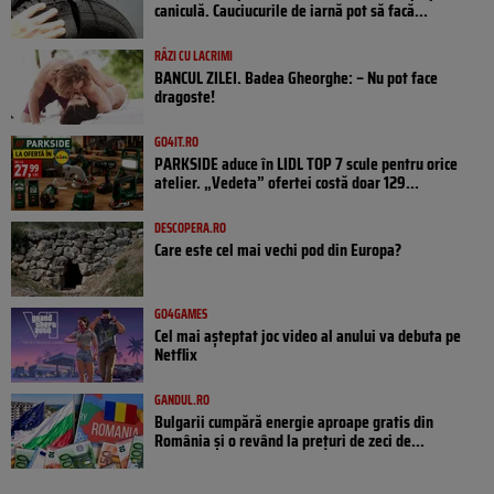
caniculă. Cauciucurile de iarnă pot să facă...
RÂZI CU LACRIMI
BANCUL ZILEI. Badea Gheorghe: – Nu pot face
dragoste!
GO4IT.RO
PARKSIDE aduce în LIDL TOP 7 scule pentru orice
atelier. „Vedeta” ofertei costă doar 129...
DESCOPERA.RO
Care este cel mai vechi pod din Europa?
GO4GAMES
Cel mai așteptat joc video al anului va debuta pe
Netflix
GANDUL.RO
Bulgarii cumpără energie aproape gratis din
România și o revând la prețuri de zeci de...