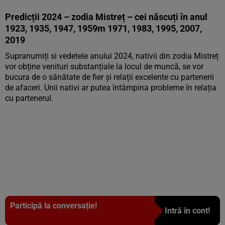
Predicții 2024 – zodia Mistreț – cei născuți în anul
1923, 1935, 1947, 1959m 1971, 1983, 1995, 2007,
2019
Supranumiți si vedetele anului 2024, nativii din zodia Mistreț
vor obține venituri substanțiale la locul de muncă, se vor
bucura de o sănătate de fier și relații excelente cu partenerii
de afaceri. Unii nativi ar putea întâmpina probleme în relația
cu partenerul.
Participă la conversație!
Intră în cont!