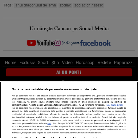
Tags:
anul dragonului de lemn
zodiac
zodiac chinezesc
Urmărește Cancan pe Social Media
Home
Exclusiv
Sport
Știri
Video
Horoscop
Vedete
Paparazzi
AI UN PONT?
Scrie-ne pe Whatsapp
, sună la 0741226226 sau trimite mail la
pont@cancan.ro
Nouă ne pasă ca datele tale personale să rămână confidențiale
Noi și partenerii noștri
1019
stocăm și/sau accesăm informații pe dispozitivul dvs., precum identificatorii cookie
unici pentru prelucrarea datelor cu caracter personal. Puteți accepta sau gestiona preferințele dvs. făcând clic mai
Știri interne
Știri externe
Politică
jos, respectiv vă puteți opune utilizării unui interes legitim în orice moment pe pagina cu politica de
confidențialitate. Aceste alegeri vor fi raportate partenerilor noștri și nu vă vor afecta navigarea.
Mai multe detalii
Noi si partenerii nostri (retelele de socializare si agentiile de publicitate partenere, precum si furnizorii nostri de
servicii de date analitice) prelucram date pentru a permite website-ului sa functioneze, pentru a personaliza
Ultimele stiri
Diete
Insula Iubirii
Dictionar de vise
LIFE STYLE
continutul si anunturile publicitare afisate in functie de interesele si/sau profilul dvs., pentru a va oferi
functionalitati aferente retelelor de socializare si pentru a analiza traficul pe website. Beneficiati de drepturile
Horoscop
prevazute de art. 15-22 din GDPR in legatura cu prelucrarea datelor cu caracter personal. Aceste drepturi pot fi
exercitate prin modalitatea indicata
aici
. Prin click pe “ACCEPT TOATE”, acceptati folosirea tuturor Tehnologiilor de
tip Cookie, care implica inclusiv acceptul dvs. cu privire la stocarea/accesarea informatiilor de catre Vendor-ii cu
Echipa editorială
Termeni si condiții
Politica de confidențialitate
care colaboram. Prin click pe “VREAU SA MODIFIC SETARILE INDIVIDUAL” puteti schimba preferintele in mod
individual, mai putin cele legate de cookie strict necesare pentru functionarea website-ului.