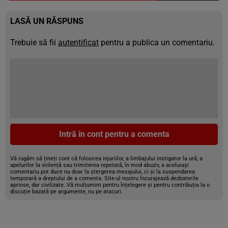
LASĂ UN RĂSPUNS
Trebuie să fii
autentificat
pentru a publica un comentariu.
Intră în cont pentru a comenta
Vă rugăm să țineți cont că folosirea injuriilor, a limbajului instigator la ură, a
apelurilor la violență sau trimiterea repetată, în mod abuziv, a aceluiași
comentariu pot duce nu doar la ștergerea mesajului, ci și la suspendarea
temporară a dreptului de a comenta. Site-ul nostru încurajează dezbaterile
aprinse, dar civilizate. Vă mulțumim pentru înțelegere și pentru contribuția la o
discuție bazată pe argumente, nu pe atacuri.