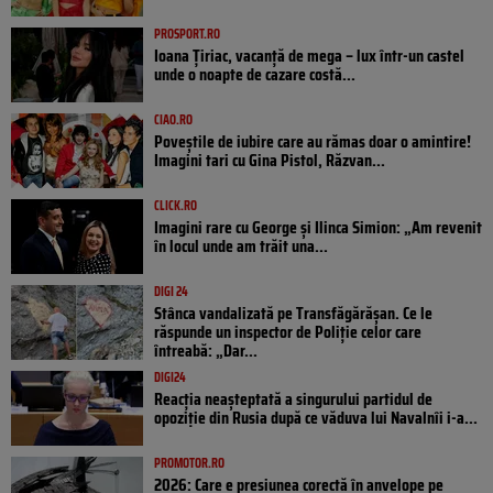
PROSPORT.RO
Ioana Țiriac, vacanță de mega – lux într-un castel
unde o noapte de cazare costă...
CIAO.RO
Poveştile de iubire care au rămas doar o amintire!
Imagini tari cu Gina Pistol, Răzvan...
CLICK.RO
Imagini rare cu George și Ilinca Simion: „Am revenit
în locul unde am trăit una...
DIGI 24
Stânca vandalizată pe Transfăgărășan. Ce le
răspunde un inspector de Poliție celor care
întreabă: „Dar...
DIGI24
Reacția neașteptată a singurului partidul de
opoziţie din Rusia după ce văduva lui Navalnîi i-a...
PROMOTOR.RO
2026: Care e presiunea corectă în anvelope pe