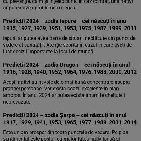
cu prevenție, calm și înțelepciune. În caz contrat, unii nativi
ar putea avea probleme cu legea.
Predicții 2024 – zodia Iepure – cei născuți în anul
1915, 1927, 1939, 1951, 1953, 1975, 1987, 1999, 2011
Iepurii ar putea avea parte de situații neplăcute din punct de
vedere al sănătății. Atenție sporită în cazul în care aveți de
luat decizii importante la locul de muncă.
Predicții 2024 – zodia Dragon – cei născuți în anul
1916, 1928, 1940, 1952, 1964, 1976, 1988, 2000, 2012
Acești nativi au nevoie de o mai bună concentrare asupra
propriei persoane. Vor exista ocazii excelente în plan
amoros. În anul 2024 ar putea exista anumite cheltuieli
neprevăzute.
Predicții 2024 – zodia Șarpe – cei născuți în anul
1917, 1929, 1941, 1953, 1965, 1977, 1989, 2001, 2014
Este un am prosper din toate punctele de vedere. Pe plan
sentimental este posibil ca majoritatea nativilor să-și