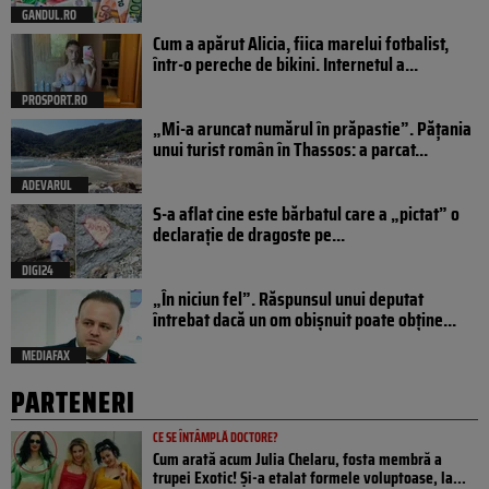
GANDUL.RO
Cum a apărut Alicia, fiica marelui fotbalist,
într-o pereche de bikini. Internetul a...
PROSPORT.RO
„Mi-a aruncat numărul în prăpastie”. Pățania
unui turist român în Thassos: a parcat...
ADEVARUL
S-a aflat cine este bărbatul care a „pictat” o
declarație de dragoste pe...
DIGI24
„În niciun fel”. Răspunsul unui deputat
întrebat dacă un om obișnuit poate obține...
MEDIAFAX
PARTENERI
CE SE ÎNTÂMPLĂ DOCTORE?
Cum arată acum Julia Chelaru, fosta membră a
trupei Exotic! Și-a etalat formele voluptoase, la...