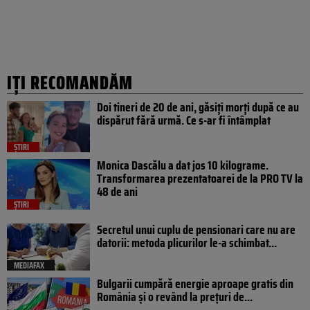
IȚI RECOMANDĂM
Doi tineri de 20 de ani, găsiți morți după ce au
dispărut fără urmă. Ce s-ar fi întâmplat
ȘTIRI
Monica Dascălu a dat jos 10 kilograme.
Transformarea prezentatoarei de la PRO TV la
48 de ani
ȘTIRI
Secretul unui cuplu de pensionari care nu are
datorii: metoda plicurilor le-a schimbat...
MEDIAFAX
Bulgarii cumpără energie aproape gratis din
România și o revând la prețuri de...