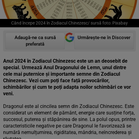
Când începe 2024 în Zodiacul Chinezesc/ sursă foto: Pixabay
Adaugă-ne ca sursă
Urmărește-ne în Discover
preferată
Anul 2024 în Zodiacul Chinezesc este un an deosebit de
special. Urmează Anul Dragonului de Lemn, unul dintre
cele mai puternice și importante semne din Zodiacul
Chinezesc. Vezi cum poți face față provocărilor,
schimbărilor și cum te poți adapta noilor schimbări ce vor
veni.
Dragonul este al cincilea semn din Zodiacul Chinezesc. Este
considerat un element de pământ, energie care susține forța,
succesul, puterea și stăpânirea de sine. La polul opus, printre
caracteristicile negative pe care Dragonul le favorizează se
numără nemulțumirea, rigiditatea, mândria, neîncrederea și
răutatea.