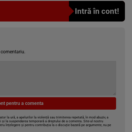
Intră în cont!
 comentariu.
cont pentru a comenta
gator la ură, a apelurilor la violență sau trimiterea repetată, în mod abuziv, a
i și la suspendarea temporară a dreptului de a comenta. Site-ul nostru
tru înțelegere și pentru contribuția la o discuție bazată pe argumente, nu pe