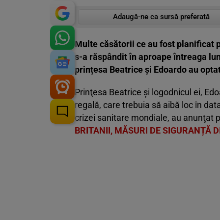
Adaugă-ne ca sursă preferată
Multe căsătorii ce au fost planificat
s-a răspândit în aproape întreaga lum
prințesa Beatrice şi Edoardo au optat
Prinţesa Beatrice şi logodnicul ei, Edo
regală, care trebuia să aibă loc în da
crizei sanitare mondiale, au anunţat pu
BRITANII, MĂSURI DE SIGURANȚĂ 