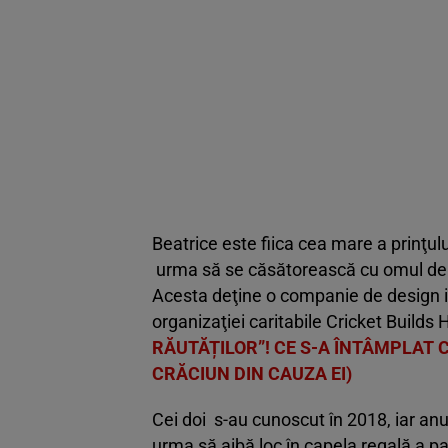
Beatrice este fiica cea mare a prinţul
urma să se căsătorească cu omul de a
Acesta deţine o companie de design in
organizaţiei caritabile Cricket Builds
RĂUTĂȚILOR”! CE S-A ÎNTÂMPLAT 
CRĂCIUN DIN CAUZA EI)
Cei doi s-au cunoscut în 2018, iar an
urma să aibă loc în capela regală a pa