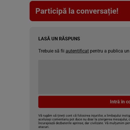
Participă la conversație!
LASĂ UN RĂSPUNS
Trebuie să fii
autentificat
pentru a publica un
Intră în 
Vă rugăm să țineți cont că folosirea injuriilor, a limbajului insti
aceluiași comentariu pot duce nu doar la ștergerea mesajului, c
încurajează dezbaterile aprinse, dar civilizate. Vă mulțumim pen
atacuri.