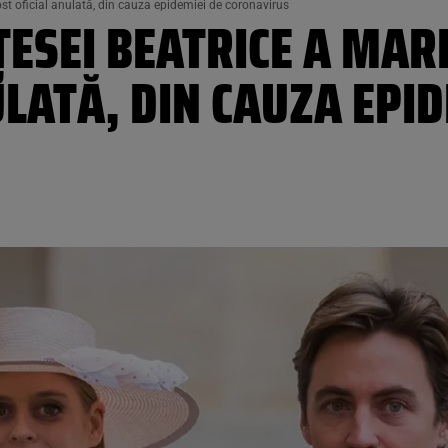
fost oficial anulată, din cauza epidemiei de coronavirus
ESEI BEATRICE A MARII
ULATĂ, DIN CAUZA EPID