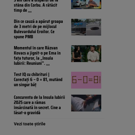
stâna din Corbu. A rătăcit
timp de
...
Din ce cauză a apărut groapa
de 3 metri de pe mijlocul
Bulevardului Eroilor. Ce
spune PMB
Momentul în care Răzvan
Kovacs a jignit-o pe Ema în
fața tuturor, la „Insula
Iubirii: Reuniuni”.
...
Test IQ cu chibrituri |
Corectați 6 – 0 = 81, mutând
un singur băț
Concurenta de la Insula Iubirii
2025 care a rămas
însărcinată în secret. Cine a
lăsat-o gravidă
Vezi toate știrile