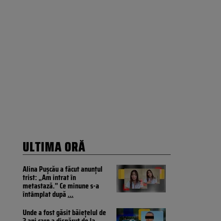
ULTIMA ORĂ
Alina Pușcău a făcut anunțul
trist: „Am intrat în
metastază.” Ce minune s-a
întâmplat după
...
Unde a fost găsit băiețelul de
3 ani care a dispărut de la