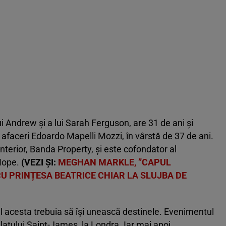
ui Andrew şi a lui Sarah Ferguson, are 31 de ani și
faceri Edoardo Mapelli Mozzi, în vârstă de 37 de ani.
terior, Banda Property, şi este cofondator al
 Hope.
(VEZI ȘI:
MEGHAN MARKLE, ”CAPUL
CU PRINȚESA BEATRICE CHIAR LA SLUJBA DE
ul acesta trebuia să își unească destinele. Evenimentul
latului Saint-James, la Londra. Iar mai apoi