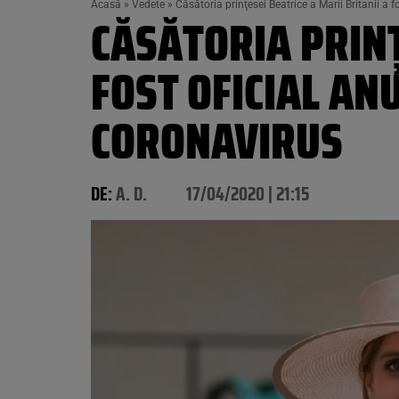
Acasă
»
Vedete
»
Căsătoria prinţesei Beatrice a Marii Britanii a 
CĂSĂTORIA PRINŢ
FOST OFICIAL AN
CORONAVIRUS
DE:
A. D.
17/04/2020 | 21:15